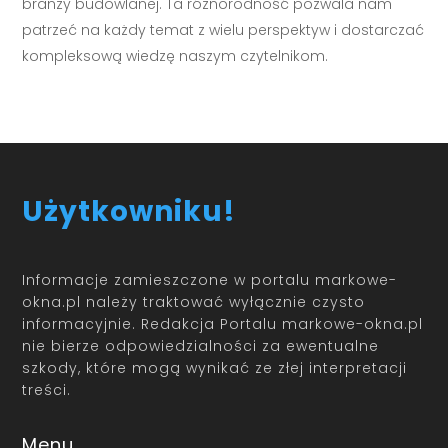
branży budowlanej. Ta różnorodność pozwala nam
patrzeć na każdy temat z wielu perspektyw i dostarczać
kompleksową wiedzę naszym czytelnikom.
Użytkowniku!
Informacje zamieszczone w portalu markowe-
okna.pl należy traktować wyłącznie czysto
informacyjnie. Redakcja Portalu markowe-okna.pl
nie bierze odpowiedzialności za ewentualne
szkody, które mogą wynikać ze złej interpretacji
treści.
Menu