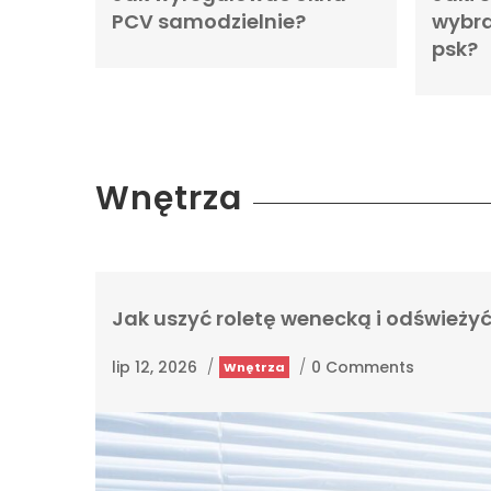
PCV samodzielnie?
wybra
psk?
Wnętrza
Jak uszyć roletę wenecką i odświeży
lip 12, 2026
/
/
0 Comments
Wnętrza