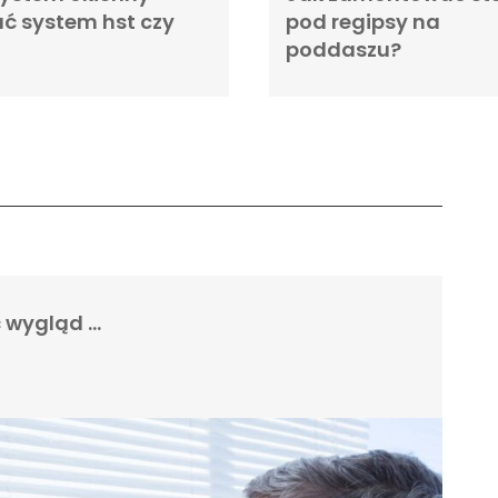
ć system hst czy
pod regipsy na
poddaszu?
ć wygląd …