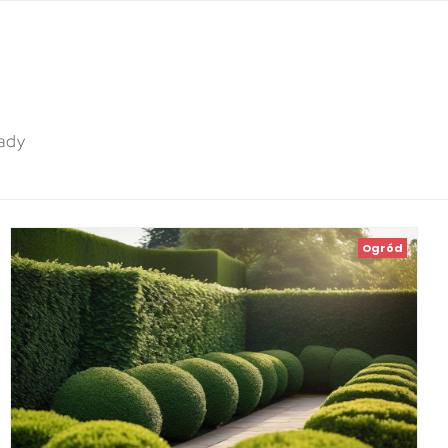
ady
Ogród