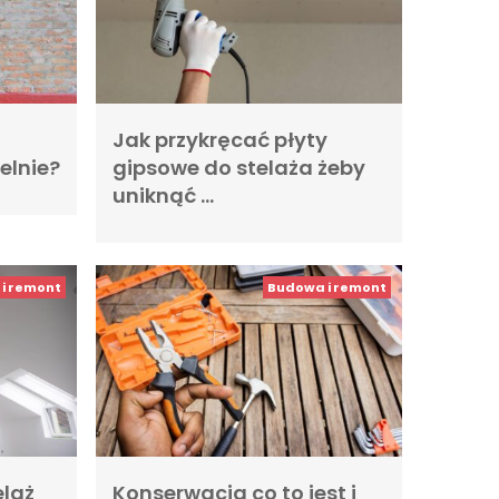
Jak przykręcać płyty
elnie?
gipsowe do stelaża żeby
uniknąć …
i remont
Budowa i remont
laż
Konserwacja co to jest i