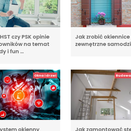
HST czy PSK opinie
Jak zrobić okiennice
owników na temat
zewnętrzne samodzi
y i fun …
Okna i drzwi
Budowa 
system okienny
Jak zamontować ste