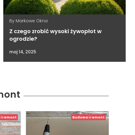
By
Markowe Okna
Z czego zrobić wysoki żywopłot w
ogrodzie?
maj 14, 2025
mont
i remont
Budowa i remont