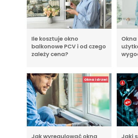
Ile kosztuje okno
Okna 
balkonowe PCV i od czego
użytk
zależy cena?
wygod
Okna i drzwi
Jak wyregulować okna
Jaki 