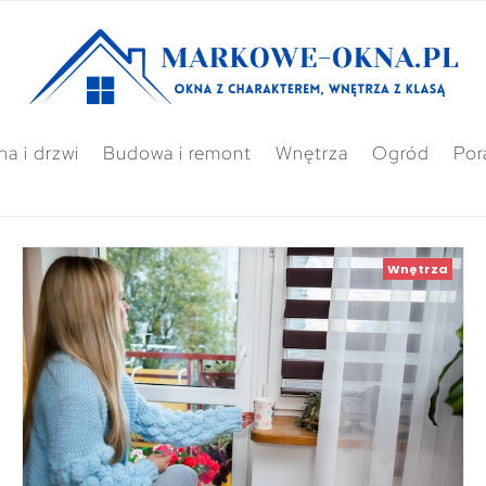
a i drzwi
Budowa i remont
Wnętrza
Ogród
Por
Wnętrza