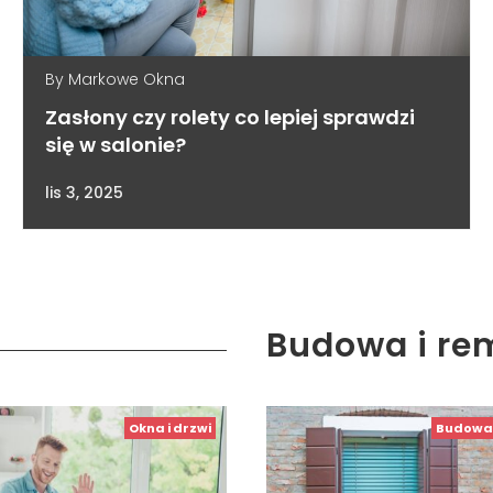
By
Markowe Okna
Zasłony czy rolety co lepiej sprawdzi
się w salonie?
lis 3, 2025
Budowa i re
Okna i drzwi
Budowa 