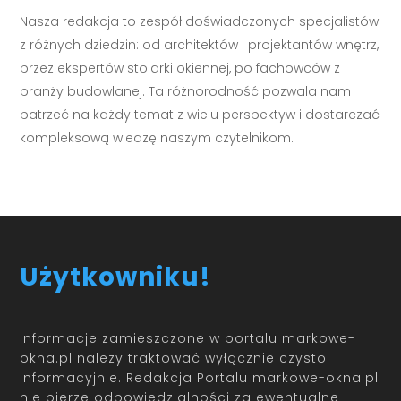
Nasza redakcja to zespół doświadczonych specjalistów
z różnych dziedzin: od architektów i projektantów wnętrz,
przez ekspertów stolarki okiennej, po fachowców z
branży budowlanej. Ta różnorodność pozwala nam
patrzeć na każdy temat z wielu perspektyw i dostarczać
kompleksową wiedzę naszym czytelnikom.
Użytkowniku!
Informacje zamieszczone w portalu markowe-
okna.pl należy traktować wyłącznie czysto
informacyjnie. Redakcja Portalu markowe-okna.pl
nie bierze odpowiedzialności za ewentualne