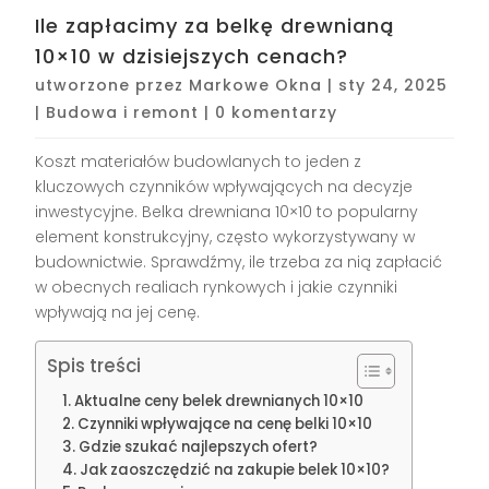
Ile zapłacimy za belkę drewnianą
10×10 w dzisiejszych cenach?
utworzone przez
Markowe Okna
|
sty 24, 2025
|
Budowa i remont
|
0 komentarzy
Koszt materiałów budowlanych to jeden z
kluczowych czynników wpływających na decyzje
inwestycyjne. Belka drewniana 10×10 to popularny
element konstrukcyjny, często wykorzystywany w
budownictwie. Sprawdźmy, ile trzeba za nią zapłacić
w obecnych realiach rynkowych i jakie czynniki
wpływają na jej cenę.
Spis treści
Aktualne ceny belek drewnianych 10×10
Czynniki wpływające na cenę belki 10×10
Gdzie szukać najlepszych ofert?
Jak zaoszczędzić na zakupie belek 10×10?