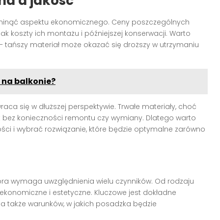
na a jakość
minąć aspektu ekonomicznego. Ceny poszczególnych
ak koszty ich montażu i późniejszej konserwacji. Warto
– tańszy materiał może okazać się droższy w utrzymaniu
 na balkonie?
raca się w dłuższej perspektywie. Trwałe materiały, choć
at bez konieczności remontu czy wymiany. Dlatego warto
ści i wybrać rozwiązanie, które będzie optymalne zarówno
tóra wymaga uwzględnienia wielu czynników. Od rodzaju
y ekonomiczne i estetyczne. Kluczowe jest dokładne
 a także warunków, w jakich posadzka będzie