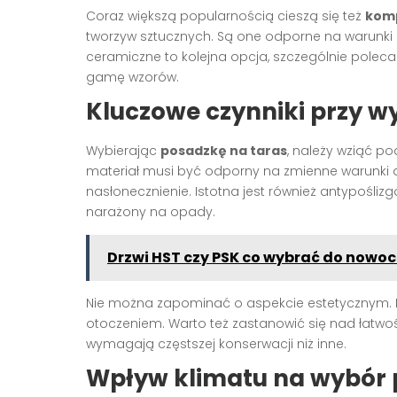
Coraz większą popularnością cieszą się też
komp
tworzyw sztucznych. Są one odporne na warunki a
ceramiczne to kolejna opcja, szczególnie poleca
gamę wzorów.
Kluczowe czynniki przy w
Wybierając
posadzkę na taras
, należy wziąć po
materiał musi być odporny na zmienne warunki a
nasłonecznienie. Istotna jest również antypoślizgo
narażony na opady.
Drzwi HST czy PSK co wybrać do now
Nie można zapominać o aspekcie estetycznym. 
otoczeniem. Warto też zastanowić się nad łatwoś
wymagają częstszej konserwacji niż inne.
Wpływ klimatu na wybór 