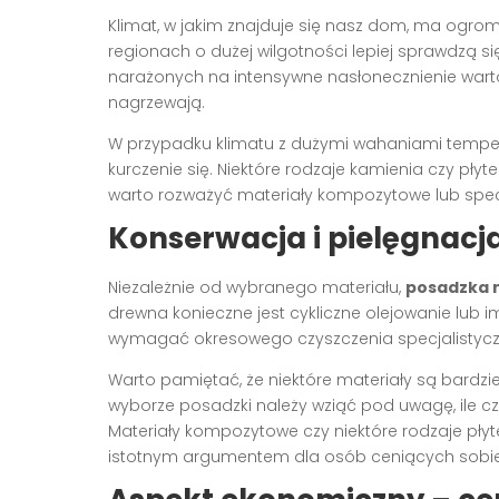
Klimat, w jakim znajduje się nasz dom, ma ogro
regionach o dużej wilgotności lepiej sprawdzą s
narażonych na intensywne nasłonecznienie warto
nagrzewają.
W przypadku klimatu z dużymi wahaniami tempera
kurczenie się. Niektóre rodzaje kamienia czy pł
warto rozważyć materiały kompozytowe lub spec
Konserwacja i pielęgnacj
Niezależnie od wybranego materiału,
posadzka 
drewna konieczne jest cykliczne olejowanie lub 
wymagać okresowego czyszczenia specjalistycz
Warto pamiętać, że niektóre materiały są bardzi
wyborze posadzki należy wziąć pod uwagę, ile cz
Materiały kompozytowe czy niektóre rodzaje pły
istotnym argumentem dla osób ceniących sobi