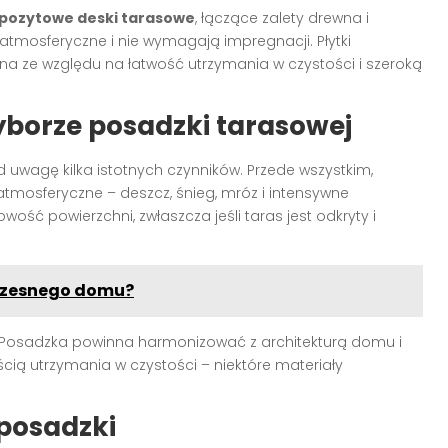
ozytowe deski tarasowe
, łączące zalety drewna i
tmosferyczne i nie wymagają impregnacji. Płytki
na ze względu na łatwość utrzymania w czystości i szeroką
yborze posadzki tarasowej
d uwagę kilka istotnych czynników. Przede wszystkim,
tmosferyczne – deszcz, śnieg, mróz i intensywne
wość powierzchni, zwłaszcza jeśli taras jest odkryty i
oczesnego domu?
Posadzka powinna harmonizować z architekturą domu i
cią utrzymania w czystości – niektóre materiały
posadzki