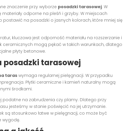
mne znaczenie przy wyborze
posadzki tarasowej
. W
ię materiały odporne na pleśń i grzyby. W miejscach
 postawić na posadzki o jasnych kolorach, które mniej się
tur, kluczowa jest odporność materiału na rozszerzanie i
ytek ceramicznych mogą pękać w takich warunkach, dlatego
jalne płyty betonowe.
a posadzki tarasowej
na taras
wymaga regularnej pielęgnacji. W przypadku
impregnacja. Płytki ceramiczne i kamień naturalny mogą
nymi środkami.
ej podatne na zabrudzenia czy plamy. Dlatego przy
asu jesteśmy w stanie poświęcić na jej utrzymanie.
tek są stosunkowo łatwe w pielęgnacji, co może być
e wygodę.