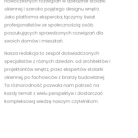
nowoczesnych rozwiązań w dziedzinie stolarki
okiennej i szeroko pojętego designu wnętrz.
Jako platforma ekspercka, łączymy świat
profesjonalistów ze społecznością osób
poszukujących sprawdzonych rozwiązań dla
swoich domów i mieszkań.
Nasza redakcja to zespół doświadczonych
specjalistów z różnych dziedzin: od architektów i
projektantów wnętrz, przez ekspertów stolarki
okiennej, po fachowców z branży budowlanej.
Ta różnorodność pozwala nam patrzeć na
każdy temat z wielu perspektyw i dostarczać
kompleksową wiedzę naszym czytelnikom.