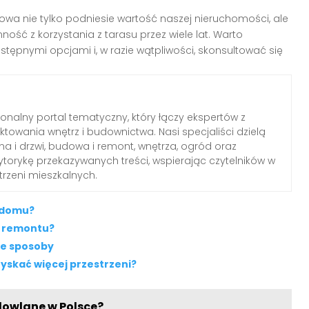
a nie tylko podniesie wartość naszej nieruchomości, ale
ość z korzystania z tarasu przez wiele lat. Warto
tępnymi opcjami i, w razie wątpliwości, skonsultować się
jonalny portal tematyczny, który łączy ekspertów z
ektowania wnętrz i budownictwa. Nasi specjaliści dzielą
a i drzwi, budowa i remont, wnętrza, ogród oraz
torykę przekazywanych treści, wspierając czytelników w
trzeni mieszkalnych.
e domu?
z remontu?
we sposoby
zyskać więcej przestrzeni?
dowlane w Polsce?