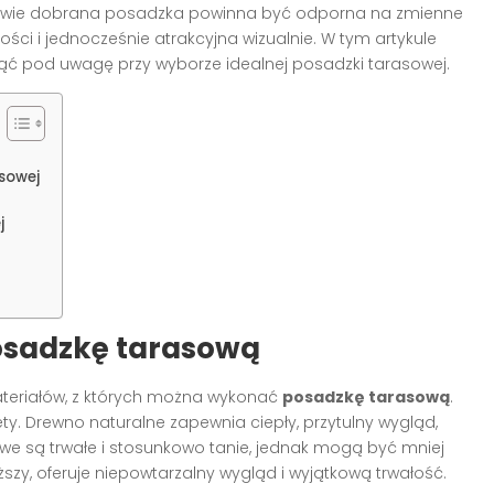
łaściwie dobrana posadzka powinna być odporna na zmienne
ści i jednocześnie atrakcyjna wizualnie. W tym artykule
iąć pod uwagę przy wyborze idealnej posadzki tarasowej.
asowej
j
osadzkę tarasową
ateriałów, z których można wykonać
posadzkę tarasową
.
ety. Drewno naturalne zapewnia ciepły, przytulny wygląd,
we są trwałe i stosunkowo tanie, jednak mogą być mniej
ższy, oferuje niepowtarzalny wygląd i wyjątkową trwałość.