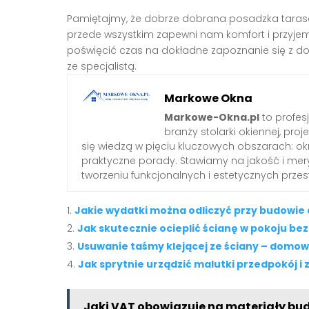
Pamiętajmy, że dobrze dobrana posadzka tarasow
przede wszystkim zapewni nam komfort i przyjemn
poświęcić czas na dokładne zapoznanie się z dos
ze specjalistą.
Markowe Okna
Markowe-Okna.pl
to profes
branży stolarki okiennej, proj
się wiedzą w pięciu kluczowych obszarach: okn
praktyczne porady. Stawiamy na jakość i mery
tworzeniu funkcjonalnych i estetycznych przes
Jakie wydatki można odliczyć przy budowi
Jak skutecznie ocieplić ścianę w pokoju be
Usuwanie taśmy klejącej ze ściany – domo
Jak sprytnie urządzić malutki przedpokój i 
Jaki VAT obowiązuje na materiały bu