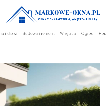
a i drzwi
Budowa i remont
Wnętrza
Ogród
Por