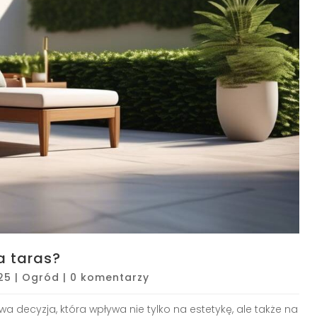
a taras?
25
|
Ogród
|
0 komentarzy
 decyzja, która wpływa nie tylko na estetykę, ale także na