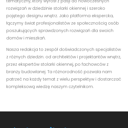
tematyczny, który wyrósł z pasji do nowoczesnych
rozwiązań w dziedzinie stolarki okiennej i szeroko
pojętego designu wnętrz. Jako platforma ekspercka,
łączymy świat profesjonalistów ze społecznością osób
poszukujących sprawdzonych rozwiązań dla swoich
domów i mieszkań.
Nasza redakcja to zespół doświadczonych specjalistów
z różnych dziedzin: od architektów i projektantów wnętrz,
przez ekspertów stolarki okiennej, po fachowców z
branży budowlanej. Ta różnorodność pozwala nam
patrzeć na każdy temat z wielu perspektyw i dostarczać
kompleksową wiedzę naszym czytelnikom.