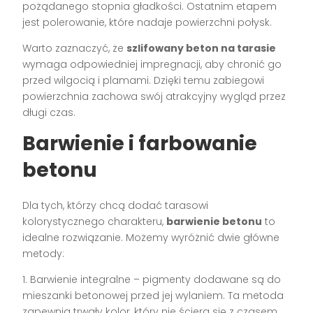
pożądanego stopnia gładkości. Ostatnim etapem
jest polerowanie, które nadaje powierzchni połysk.
Warto zaznaczyć, że
szlifowany beton na tarasie
wymaga odpowiedniej impregnacji, aby chronić go
przed wilgocią i plamami. Dzięki temu zabiegowi
powierzchnia zachowa swój atrakcyjny wygląd przez
długi czas.
Barwienie i farbowanie
betonu
Dla tych, którzy chcą dodać tarasowi
kolorystycznego charakteru,
barwienie betonu
to
idealne rozwiązanie. Możemy wyróżnić dwie główne
metody:
1. Barwienie integralne – pigmenty dodawane są do
mieszanki betonowej przed jej wylaniem. Ta metoda
zapewnia trwały kolor, który nie ściera się z czasem.