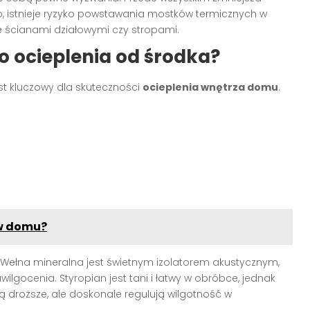
 istnieje ryzyko powstawania mostków termicznych w
ze ścianami działowymi czy stropami.
o ocieplenia od środka?
t kluczowy dla skuteczności
ocieplenia wnętrza domu
.
 w domu?
. Wełna mineralna jest świetnym izolatorem akustycznym,
gocenia. Styropian jest tani i łatwy w obróbce, jednak
ą droższe, ale doskonale regulują wilgotność w