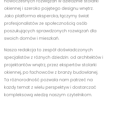
nowoczesnych rozwiązań w dziedzinie stolarki
okiennej i szeroko pojętego designu wnętrz.
Jako platforma ekspercka, łączymy świat
profesjonalistów ze społecznością osób
poszukujących sprawdzonych rozwiązań dla
swoich domów i mieszkań.
Nasza redakcja to zespół doświadczonych
specjalistów z różnych dziedzin: od architektów i
projektantów wnętrz, przez ekspertów stolarki
okiennej, po fachowców z branży budowlanej.
Ta różnorodność pozwala nam patrzeć na
każdy temat z wielu perspektyw i dostarczać
kompleksową wiedzę naszym czytelnikom.