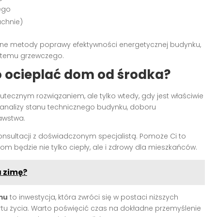
ego
uchnie)
ywne metody poprawy efektywności energetycznej budynku,
stemu grzewczego.
 ocieplać dom od środka?
tecznym rozwiązaniem, ale tylko wtedy, gdy jest właściwie
analizy stanu technicznego budynku, doboru
awstwa.
konsultacji z doświadczonym specjalistą. Pomoże Ci to
m będzie nie tylko ciepły, ale i zdrowy dla mieszkańców.
a zimę?
mu
to inwestycja, która zwróci się w postaci niższych
tu życia. Warto poświęcić czas na dokładne przemyślenie