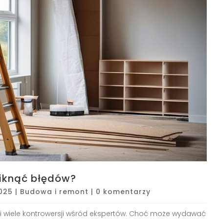
niknąć błędów?
2025
|
Budowa i remont
|
0 komentarzy
zi wiele kontrowersji wśród ekspertów. Choć może wydawać