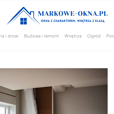
a i drzwi
Budowa i remont
Wnętrza
Ogród
Por