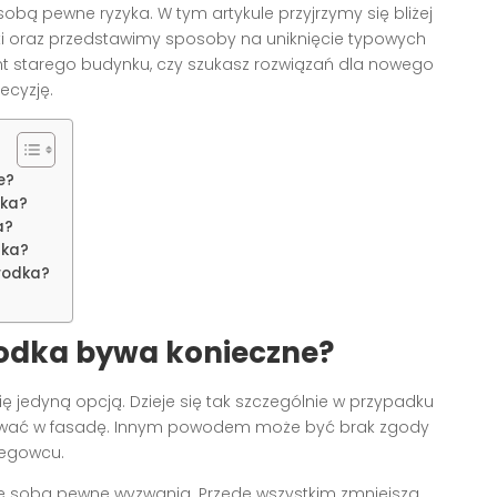
sobą pewne ryzyka. W tym artykule przyjrzymy się bliżej
i oraz przedstawimy sposoby na uniknięcie typowych
ont starego budynku, czy szukasz rozwiązań dla nowego
ecyzję.
e?
dka?
a?
dka?
rodka?
rodka bywa konieczne?
ię jedyną opcją. Dzieje się tak szczególnie w przypadku
ować w fasadę. Innym powodem może być brak zgody
regowcu.
ze sobą pewne wyzwania. Przede wszystkim zmniejsza