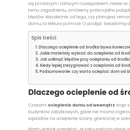
się prostszym i tańszym rozwiązaniem, niesie ze 
temu zagadnieniu, omówimy potencjalne pułapk
błędów. Niezależnie od tego, czy planujesz rem
domu, ta lektura pomoże Ci podjąć świadomą d
Spis treści
Dlaczego ocieplenie od środka bywa konieczn
Jakie materiały wybrać do ocieplenia od śro
Jak uniknąć błędów przy ocieplaniu od środk
Kiedy lepiej zrezygnować z ocieplania od śro
Podsumowanie: czy warto ocieplać dom od ś
Dlaczego ocieplenie od ś
Czasami
ocieplenie domu od wewnątrz
staje s
budynków zabytkowych, gdzie nie można inger
sąsiadów na ocieplenie ściany granicznej w sze
Warto jednak pamiętać, że taka metoda niesie 