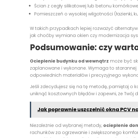
Ścian z cegły silikatowej lub betonu komórkow
Pomieszczeń o wysokiej wilgotności (łazienki, k
W takich przypadkach lepiej rozważyć alternat
jak choćby wymiana okien czy modernizacja sy
Podsumowanie: czy warto
Ocieplenie budynku od wewnątrz
może być sku
zaplanowane i wykonane. Wymaga to starannej 
odpowiednich materiałów i precyzyjnego wykon
Jeśli zdecydujesz się na tę metodę, pamiętaj o 
uniknąć kosztownych błędów i zapewni, że Twój do
Jak poprawnie uszczelnić okna PCV n
Niezależnie od wybranej metody,
ocieplenie do
rachunków za ogrzewanie i zwiększonego komfor