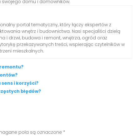
dla swojego domu i domowników.
jonalny portal tematyczny, który łączy ekspertów z
ektowania wnętrz i budownictwa. Nasi specjaliści dzielą
a i drzwi, budowa i remont, wnętrza, ogród oraz
torykę przekazywanych treści, wspierając czytelników w
trzeni mieszkalnych.
z remontu?
montów?
ens i korzyści?
 częstych błędów?
agane pola są oznaczone
*