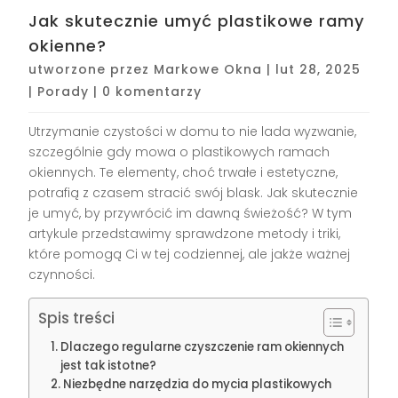
Jak skutecznie umyć plastikowe ramy
okienne?
utworzone przez
Markowe Okna
|
lut 28, 2025
|
Porady
|
0 komentarzy
Utrzymanie czystości w domu to nie lada wyzwanie,
szczególnie gdy mowa o plastikowych ramach
okiennych. Te elementy, choć trwałe i estetyczne,
potrafią z czasem stracić swój blask. Jak skutecznie
je umyć, by przywrócić im dawną świeżość? W tym
artykule przedstawimy sprawdzone metody i triki,
które pomogą Ci w tej codziennej, ale jakże ważnej
czynności.
Spis treści
Dlaczego regularne czyszczenie ram okiennych
jest tak istotne?
Niezbędne narzędzia do mycia plastikowych