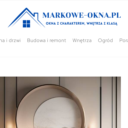
a i drzwi
Budowa i remont
Wnętrza
Ogród
Por