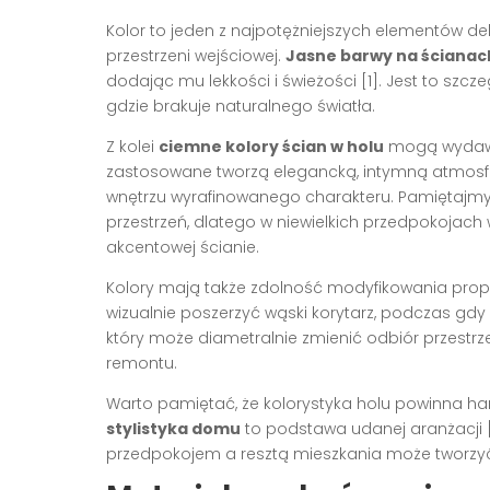
Kolor to jeden z najpotężniejszych elementów de
przestrzeni wejściowej.
Jasne barwy na ścianac
dodając mu lekkości i świeżości [1]. Jest to szcz
gdzie brakuje naturalnego światła.
Z kolei
ciemne kolory ścian w holu
mogą wydawa
zastosowane tworzą elegancką, intymną atmosfer
wnętrzu wyrafinowanego charakteru. Pamiętajmy
przestrzeń, dlatego w niewielkich przedpokojach
akcentowej ścianie.
Kolory mają także zdolność modyfikowania prop
wizualnie poszerzyć wąski korytarz, podczas gdy p
który może diametralnie zmienić odbiór przest
remontu.
Warto pamiętać, że kolorystyka holu powinna 
stylistyka domu
to podstawa udanej aranżacji 
przedpokojem a resztą mieszkania może tworzyć