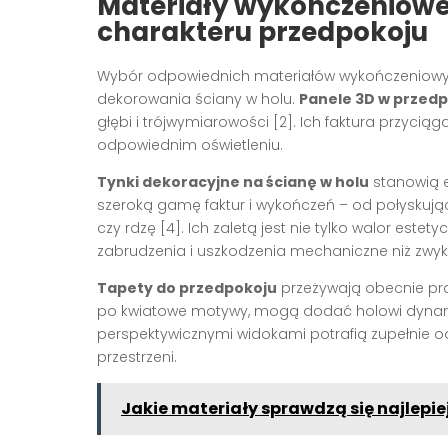
Materiały wykończeniowe 
charakteru przedpokoju
Wybór odpowiednich materiałów wykończeniowych
dekorowania ściany w holu.
Panele 3D w przed
głębi i trójwymiarowości [2]. Ich faktura przyciąg
odpowiednim oświetleniu.
Tynki dekoracyjne na ścianę w holu
stanowią e
szeroką gamę faktur i wykończeń – od połyskują
czy rdzę [4]. Ich zaletą jest nie tylko walor este
zabrudzenia i uszkodzenia mechaniczne niż zwykł
Tapety do przedpokoju
przeżywają obecnie pr
po kwiatowe motywy, mogą dodać holowi dynamiki 
perspektywicznymi widokami potrafią zupełnie odm
przestrzeni.
Jakie materiały sprawdzą się najlepiej