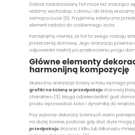
Dobrze zaaranżowany hol może też znacząco wpł
widzimy wychodząc z domu i do której wracamy p
samopoczucie [5]. Przyjemna, estetyczna przes
element radości do codziennego życia.
Pamiętajmy również, że hol to swego rodzaju st
przestrzenią domową. Jego aranżacja powinna u
odpowiedni nastrój po przekroczeniu progu domu
Główne elementy dekorac
harmonijną kompozycję
Skuteczna aranżacja ściany w holu wymaga pr
grafiki na ścianę w przedpokoju
stanowią klasy
charakteru [3]. Mogą odzwierciedlać gust do
prostu wprowadzać kolor i dynamikę do wnętrza
Przy wyborze dekoracji ściennych warto pamięt
na dużej ścianie, podczas gdy zbyt duże mogą pr
przedpokoju
złożona z kilku lub kilkunastu mni