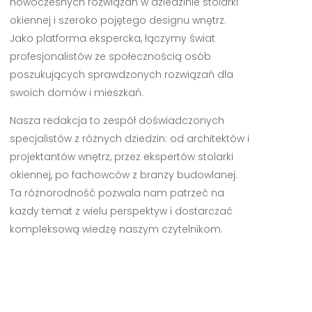
nowoczesnych rozwiązań w dziedzinie stolarki
okiennej i szeroko pojętego designu wnętrz.
Jako platforma ekspercka, łączymy świat
profesjonalistów ze społecznością osób
poszukujących sprawdzonych rozwiązań dla
swoich domów i mieszkań.
Nasza redakcja to zespół doświadczonych
specjalistów z różnych dziedzin: od architektów i
projektantów wnętrz, przez ekspertów stolarki
okiennej, po fachowców z branży budowlanej.
Ta różnorodność pozwala nam patrzeć na
każdy temat z wielu perspektyw i dostarczać
kompleksową wiedzę naszym czytelnikom.