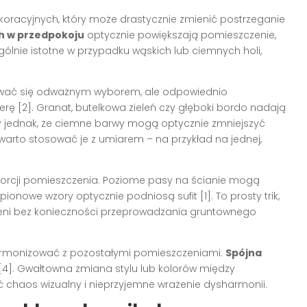
koracyjnych, który może drastycznie zmienić postrzeganie
h w przedpokoju
optycznie powiększają pomieszczenie,
ególnie istotne w przypadku wąskich lub ciemnych holi,
ć się odważnym wyborem, ale odpowiednio
ę [2]. Granat, butelkowa zieleń czy głęboki bordo nadają
 jednak, że ciemne barwy mogą optycznie zmniejszyć
 warto stosować je z umiarem – na przykład na jednej,
orcji pomieszczenia. Poziome pasy na ścianie mogą
ionowe wzory optycznie podniosą sufit [1]. To prosty trik,
rzeni bez konieczności przeprowadzania gruntownego
harmonizować z pozostałymi pomieszczeniami.
Spójna
[4]. Gwałtowna zmiana stylu lub kolorów między
 chaos wizualny i nieprzyjemne wrażenie dysharmonii.