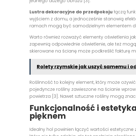
jednego dużego obrazu [3].
Lustra dekoracyjne do przedpokoju
łączą funk
wyjściem z domu, a jednocześnie stanowią efekt
ramach mogą być samodzielnym elementem deko
Warto również rozważyć elementy oświetlenia ja
zapewnią odpowiednie oświetlenie, ale też mogą 
skierowane na ścianę może podkreślić fakturę ma
Rolety rzymskie jak uszyć samemu i o
Roślinność to kolejny element, który może ożywi
pojedyncze rośliny zawieszone na ścianie wprow
powietrza [3]. Nawet sztuczne rośliny mogą zna
Funkcjonalność i estetyka
pięknem
Idealny hol powinien łączyć wartości estetyczne