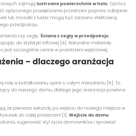
eniowych zajmują
lustrzane powierzchnie w holu
. Oprócz
ność optycznego powiększania przestrzeni poprzez odbijanie
panele lub mozaiki z luster mogą być zarówno efektowną
nego przedpokoju.
amienia czy cegły.
Ściana z cegły w przedpokoju
ując do stylistyki loftowej [4]. Naturalne materiały
o jest szczególnie cenne w przestrzeni wejściowej.
żenia – dlaczego aranżacja
ą rolę w kształtowaniu opinii o całym mieszkaniu [5]. To
odzący do naszego domu, dlatego jego aranżacja powinna
zują, że pierwsze sekundy po wejściu do nowego miejsca w
osunek do całej przestrzeni [1].
Wejście do domu
kania, sugerować styl życia domowników i sprawiać