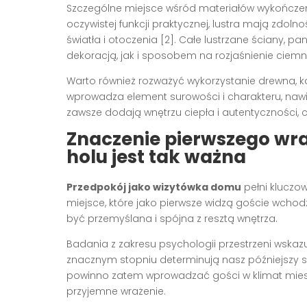
Szczególne miejsce wśród materiałów wykończ
oczywistej funkcji praktycznej, lustra mają zdol
światła i otoczenia [2]. Całe lustrzane ściany, 
dekoracją, jak i sposobem na rozjaśnienie ciem
Warto również rozważyć wykorzystanie drewna, k
wprowadza element surowości i charakteru, nawiąz
zawsze dodają wnętrzu ciepła i autentyczności, c
Znaczenie pierwszego wra
holu jest tak ważna
Przedpokój jako wizytówka domu
pełni kluczow
miejsce, które jako pierwsze widzą goście wch
być przemyślana i spójna z resztą wnętrza.
Badania z zakresu psychologii przestrzeni wska
znacznym stopniu determinują nasz późniejszy st
powinno zatem wprowadzać gości w klimat miesz
przyjemne wrażenie.