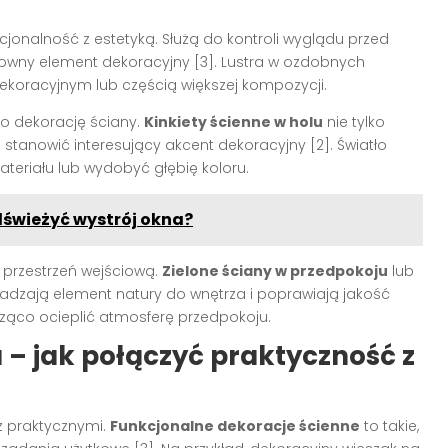
cjonalność z estetyką. Służą do kontroli wyglądu przed
owny element dekoracyjny [3]. Lustra w ozdobnych
racyjnym lub częścią większej kompozycji.
ko dekorację ściany.
Kinkiety ścienne w holu
nie tylko
stanowić interesujący akcent dekoracyjny [2]. Światło
teriału lub wydobyć głębię koloru.
dświeżyć wystrój okna?
ć przestrzeń wejściową.
Zielone ściany w przedpokoju
lub
adzają element natury do wnętrza i poprawiają jakość
cząco ocieplić atmosferę przedpokoju.
 – jak połączyć praktyczność z
 z praktycznymi.
Funkcjonalne dekoracje ścienne
to takie,