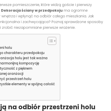
rwsze pomieszczenie, które widzą goście i pierwszy
.
Dekoracja ściany w przedpokoju
ma ogromne
 wnętrza i wpłynąć na odbiór całego mieszkania. Jak
 funkcjonalna i zachwycająca? Poznaj sprawdzone sposoby
 zrobić niezapomniane pierwsze wrażenie.
eni holu
go charakteru przedpokoju
anżacja holu jest tak ważna
 harmonijną kompozycję
ktyczność z pięknem
anej aranżacji
yć przestrzeń holu
zystkie elementy w spójną całość
ją na odbiór przestrzeni holu