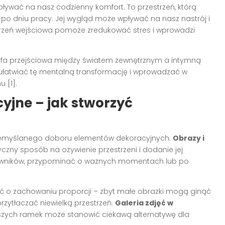
ywać na nasz codzienny komfort. To przestrzeń, którą
o dniu pracy. Jej wygląd może wpływać na nasz nastrój i
trzeń wejściowa pomoże zredukować stres i wprowadzi
refa przejściowa między światem zewnętrznym a intymną
łatwiać tę mentalną transformację i wprowadzać w
 [1].
yjne – jak stworzyć
zemyślanego doboru elementów dekoracyjnych.
Obrazy i
czny sposób na ożywienie przestrzeni i dodanie jej
mowników, przypominać o ważnych momentach lub po
.
ać o zachowaniu proporcji – zbyt małe obrazki mogą ginąć
zytłaczać niewielką przestrzeń.
Galeria zdjęć w
ejszych ramek może stanowić ciekawą alternatywę dla