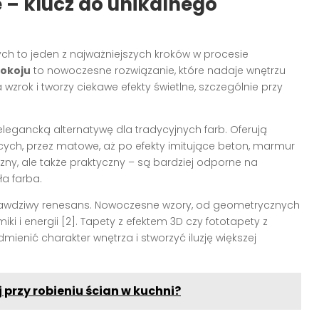
– klucz do unikalnego
 to jeden z najważniejszych kroków w procesie
pokoju
to nowoczesne rozwiązanie, które nadaje wnętrzu
a wzrok i tworzy ciekawe efekty świetlne, szczególnie przy
legancką alternatywę dla tradycyjnych farb. Oferują
cych, przez matowe, aż po efekty imitujące beton, marmur
tyczny, ale także praktyczny – są bardziej odporne na
a farba.
awdziwy renesans. Nowoczesne wzory, od geometrycznych
i energii [2]. Tapety z efektem 3D czy fototapety z
ienić charakter wnętrza i stworzyć iluzję większej
 przy robieniu ścian w kuchni?