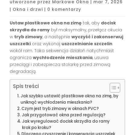
utworzone przez
Markowe Okna
|
mar 7, 2026
|
Okna i drzwi
|
0 komentarzy
Ustaw plastikowe okna na zimę
tak, aby
docisk
skrzydła do ramy
był maksymalny, przełącz okucia
w
tryb zimowy
, a następnie
wyczyść i zakonserwuj
uszczelki
oraz wykonaj
uszczelnianie szczelin
wokół ram. Taka sekwencja działań natychmiast
ogranicza
wychłodzenie mieszkania
, usuwa
przeciągi i zabezpiecza stolarkę przed zimową
degradacją.
Spis treści
Jak szybko ustawić plastikowe okna na zimę, by
uniknąć wychłodzenia mieszkania?
Czym jest tryb zimowy w oknach PVC?
Jak przygotować okna przed regulacją?
Jak wyregulować docisk skrzydła do ramy
krok po kroku?
Dlaczego czyszczenie i konserwacja uszczelek