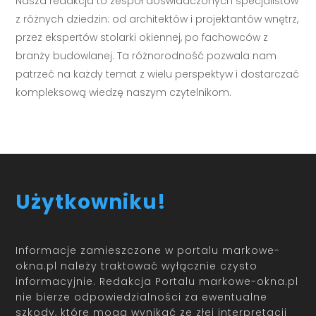
Nasza redakcja to zespół doświadczonych specjalistów
z różnych dziedzin: od architektów i projektantów wnętrz,
przez ekspertów stolarki okiennej, po fachowców z
branży budowlanej. Ta różnorodność pozwala nam
patrzeć na każdy temat z wielu perspektyw i dostarczać
kompleksową wiedzę naszym czytelnikom.
Użytkowniku!
Informacje zamieszczone w portalu markowe-
okna.pl należy traktować wyłącznie czysto
informacyjnie. Redakcja Portalu markowe-okna.pl
nie bierze odpowiedzialności za ewentualne
szkody, które mogą wynikać ze złej interpretacji