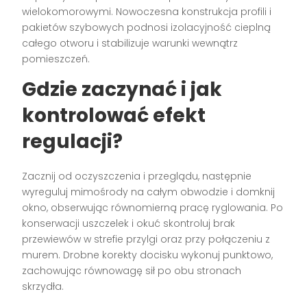
wielokomorowymi. Nowoczesna konstrukcja profili i
pakietów szybowych podnosi izolacyjność cieplną
całego otworu i stabilizuje warunki wewnątrz
pomieszczeń.
Gdzie zaczynać i jak
kontrolować efekt
regulacji?
Zacznij od oczyszczenia i przeglądu, następnie
wyreguluj mimośrody na całym obwodzie i domknij
okno, obserwując równomierną pracę ryglowania. Po
konserwacji uszczelek i okuć skontroluj brak
przewiewów w strefie przylgi oraz przy połączeniu z
murem. Drobne korekty docisku wykonuj punktowo,
zachowując równowagę sił po obu stronach
skrzydła.