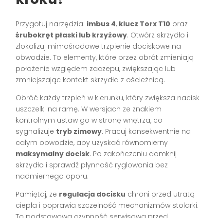
Przygotuj narzędzia:
imbus 4
,
klucz Torx T10
oraz
śrubokręt płaski lub krzyżowy
. Otwórz skrzydło i
zlokalizuj mimośrodowe trzpienie dociskowe na
obwodzie. To elementy, które przez obrót zmieniają
położenie względem zaczepu, zwiększając lub
zmniejszając kontakt skrzydła z ościeżnicą.
Obróć każdy trzpień w kierunku, który zwiększa nacisk
uszczelki na ramę. W wersjach ze znakiem
kontrolnym ustaw go w stronę wnętrza, co
sygnalizuje
tryb zimowy
. Pracuj konsekwentnie na
całym obwodzie, aby uzyskać równomierny
maksymalny docisk
. Po zakończeniu domknij
skrzydło i sprawdź płynność ryglowania bez
nadmiernego oporu.
Pamiętaj, że
regulacja docisku
chroni przed utratą
ciepła i poprawia szczelność mechanizmów stolarki.
To podstawowa czynność serwisowa przed