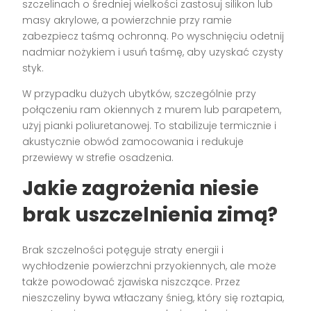
szczelinach o średniej wielkości zastosuj silikon lub
masy akrylowe, a powierzchnie przy ramie
zabezpiecz taśmą ochronną. Po wyschnięciu odetnij
nadmiar nożykiem i usuń taśmę, aby uzyskać czysty
styk.
W przypadku dużych ubytków, szczególnie przy
połączeniu ram okiennych z murem lub parapetem,
użyj pianki poliuretanowej. To stabilizuje termicznie i
akustycznie obwód zamocowania i redukuje
przewiewy w strefie osadzenia.
Jakie zagrożenia niesie
brak uszczelnienia zimą?
Brak szczelności potęguje straty energii i
wychłodzenie powierzchni przyokiennych, ale może
także powodować zjawiska niszczące. Przez
nieszczeliny bywa wtłaczany śnieg, który się roztapia,