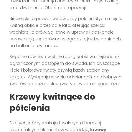
rozwiązaniem. Oferują one szybki efekt i często długi
okres kwitnienia. Oto kilka propozycji:
Niecierpki to prawdziwe gwiazdy półcienistych miejsc.
Kwitną obficie przez całe lato, oferując szeroki
wachlarz kolorów. Są łatwe w uprawie i doskonale
sprawdzają się zarówno w ogrodzie, jak i w donicach
na balkonie czy tarasie.
Begonie również świetnie radzą sobie w miejscach z
ograniczonym dostępem do światła. Ich błyszczące
liście i kolorowe kwiaty ożywią każdy zacieniony
zakątek. Występują w wielu odmianach, od drobnych
kwiatów po duże, pełne kwiaty przypominające róże.
Krzewy kwitnące do
półcienia
Dla tych, którzy szukają trwalszych i bardziej
strukturalnych elementów w ogrodzie,
krzewy