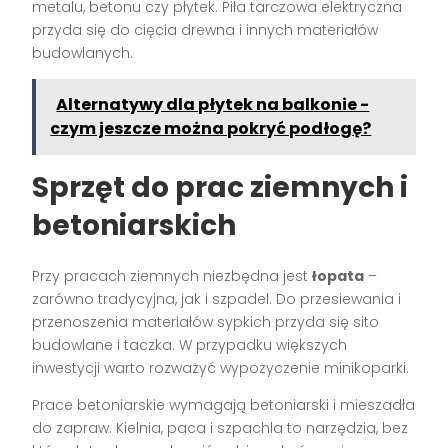
metalu, betonu czy płytek. Piła tarczowa elektryczna
przyda się do cięcia drewna i innych materiałów
budowlanych.
Alternatywy dla płytek na balkonie -
czym jeszcze można pokryć podłogę?
Sprzęt do prac ziemnych i
betoniarskich
Przy pracach ziemnych niezbędna jest
łopata
–
zarówno tradycyjna, jak i szpadel. Do przesiewania i
przenoszenia materiałów sypkich przyda się sito
budowlane i taczka. W przypadku większych
inwestycji warto rozważyć wypożyczenie minikoparki.
Prace betoniarskie wymagają betoniarski i mieszadła
do zapraw. Kielnia, paca i szpachla to narzędzia, bez