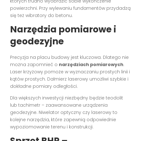
których trudno wyobrazić sobie wykończenie
powierzchni. Przy wylewaniu fundamentów przydadzą
się też wibratory do betonu.
Narzędzia pomiarowe i
geodezyjne
Precyzja na placu budowy jest kluczowa. Dlatego nie
można zapomnieć o
narzędziach pomiarowych
.
Laser krzyżowy pomoże w wyznaczaniu prostych linii i
kątów prostych. Dalmierz laserowy umożliwi szybkie i
dokładne pomiary odległości.
Dla większych inwestycji niezbędny będzie teodolit
lub tachimetr – zaawansowane urządzenia
geodezyjne. Niwelator optyczny czy laserowy to
kolejne narzędzia, które zapewnią odpowiednie
wypoziomowanie terenu i konstrukcji.
Sprzęt BHP –