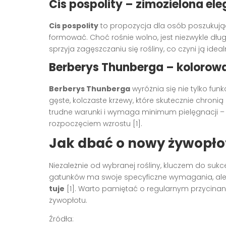
Cis pospolity – zimozielona el
Cis pospolity
to propozycja dla osób poszukując
formować. Choć rośnie wolno, jest niezwykle długo
sprzyja zagęszczaniu się rośliny, co czyni ją idea
Berberys Thunberga – kolorow
Berberys Thunberga
wyróżnia się nie tylko fun
gęste, kolczaste krzewy, które skutecznie chroni
trudne warunki i wymaga minimum pielęgnacji –
rozpoczęciem wzrostu [1].
Jak dbać o nowy żywopło
Niezależnie od wybranej rośliny, kluczem do suk
gatunków ma swoje specyficzne wymagania, ale
tuje
[1]. Warto pamiętać o regularnym przycinan
żywopłotu.
Źródła: