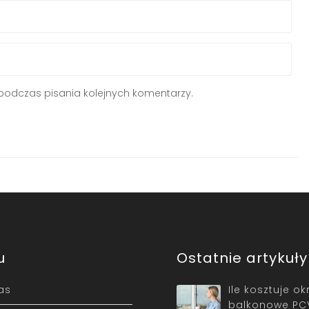
podczas pisania kolejnych komentarzy.
u
Ostatnie artykuły
as
Ile kosztuje o
balkonowe PCV