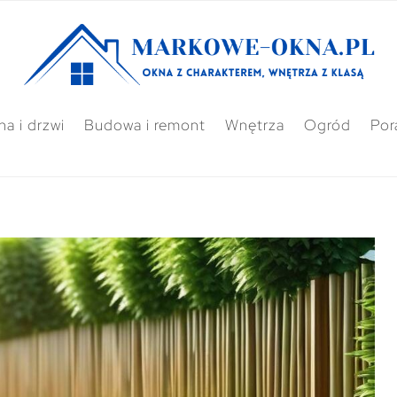
a i drzwi
Budowa i remont
Wnętrza
Ogród
Por