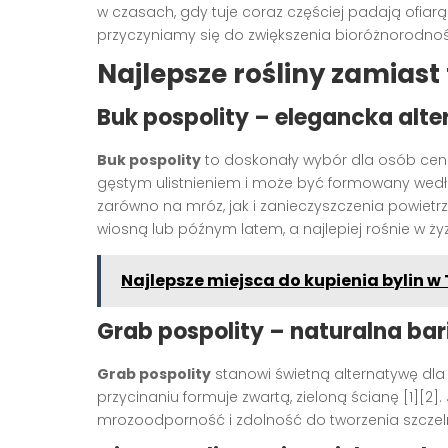
w czasach, gdy tuje coraz częściej padają ofiar
przyczyniamy się do zwiększenia bioróżnorodnoś
Najlepsze rośliny zamiast
Buk pospolity – elegancka alt
Buk pospolity
to doskonały wybór dla osób cenią
gęstym ulistnieniem i może być formowany wedł
zarówno na mróz, jak i zanieczyszczenia powietr
wiosną lub późnym latem, a najlepiej rośnie w żyzn
Najlepsze miejsca do kupienia bylin w 
Grab pospolity – naturalna bar
Grab pospolity
stanowi świetną alternatywę dla 
przycinaniu formuje zwartą, zieloną ścianę [1][2]
mrozoodporność i zdolność do tworzenia szczel