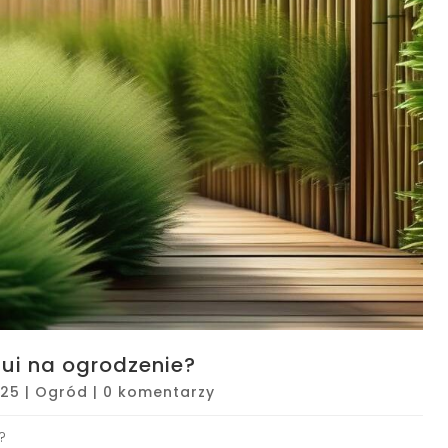
tui na ogrodzenie?
025
|
Ogród
|
0 komentarzy
?