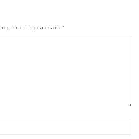
agane pola są oznaczone
*