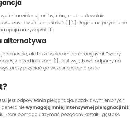
egancja
ych zimozielonej rośliny, którą można dowolnie
wieczny i świetnie znosi cień [1][2]. Regularne przycinanie
lną opcją na żywopłot [1].
a alternatywa
kcjonalnością, ale także walorami dekoracyjnymi. Tworzy
ą posesję przed intruzami [1]. Jest wyjątkowo odporny na
 wystarczy przyciąć go wczesną wiosną przed
t?
cesu jest odpowiednia pielęgnacja. Każdy z wymienionych
 generalnie
wymagają mniej intensywnej pielęgnacji niż
iu, które pomaga utrzymać pożądany kształt i gęstość