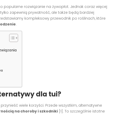
ako popularne rozwiązanie na żywopłot. Jednak coraz więcej
ie tylko zapewnią prywatność, ale także będą bardziej
Przedstawiamy kompleksowy przewodnik po roślinach, które
rodzenie
.
ozwiązania
wa
ternatywy dla tui?
przynieść wiele korzyści. Przede wszystkim, alternatywne
nością na choroby i szkodniki
[1]. To szczególnie istotne