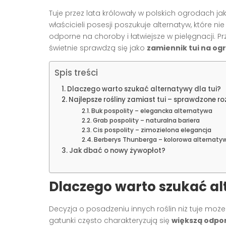
Tuje przez lata królowały w polskich ogrodach j
właścicieli posesji poszukuje alternatyw, które n
odporne na choroby i łatwiejsze w pielęgnacji. 
świetnie sprawdzą się jako
zamiennik tui na og
Spis treści
Dlaczego warto szukać alternatywy dla tui?
Najlepsze rośliny zamiast tui – sprawdzone r
Buk pospolity – elegancka alternatywa
Grab pospolity – naturalna bariera
Cis pospolity – zimozielona elegancja
Berberys Thunberga – kolorowa alternaty
Jak dbać o nowy żywopłot?
Dlaczego warto szukać al
Decyzja o posadzeniu innych roślin niż tuje może 
gatunki często charakteryzują się
większą odpor