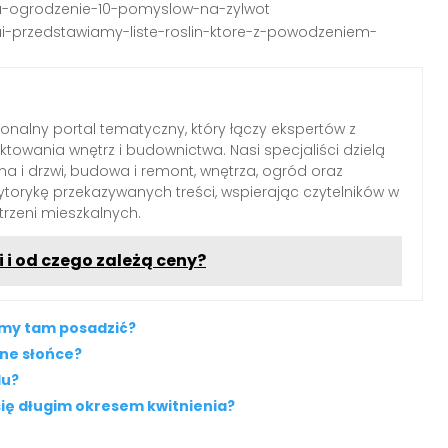
-na-ogrodzenie-10-pomyslow-na-zylwot
tui-przedstawiamy-liste-roslin-ktore-z-powodzeniem-
jonalny portal tematyczny, który łączy ekspertów z
ektowania wnętrz i budownictwa. Nasi specjaliści dzielą
a i drzwi, budowa i remont, wnętrza, ogród oraz
torykę przekazywanych treści, wspierając czytelników w
trzeni mieszkalnych.
i i od czego zależą ceny?
emy tam posadzić?
łne słońce?
du?
się długim okresem kwitnienia?