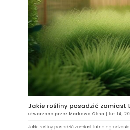
Jakie rośliny posadzić zamiast 
utworzone przez
Markowe Okna
|
lut 14, 2
Jakie rośliny posadzić zamiast tui na ogrodzenie