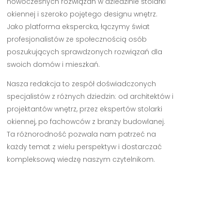
nowoczesnych rozwiązań w dziedzinie stolarki
okiennej i szeroko pojętego designu wnętrz.
Jako platforma ekspercka, łączymy świat
profesjonalistów ze społecznością osób
poszukujących sprawdzonych rozwiązań dla
swoich domów i mieszkań.
Nasza redakcja to zespół doświadczonych
specjalistów z różnych dziedzin: od architektów i
projektantów wnętrz, przez ekspertów stolarki
okiennej, po fachowców z branży budowlanej.
Ta różnorodność pozwala nam patrzeć na
każdy temat z wielu perspektyw i dostarczać
kompleksową wiedzę naszym czytelnikom.