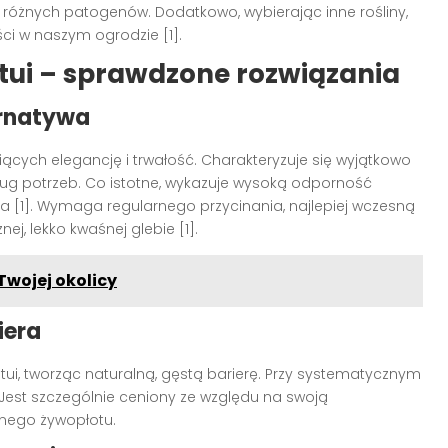
ą różnych patogenów. Dodatkowo, wybierając inne rośliny,
ci w naszym ogrodzie [1].
 tui – sprawdzone rozwiązania
ernatywa
cych elegancję i trwałość. Charakteryzuje się wyjątkowo
ug potrzeb. Co istotne, wykazuje wysoką odporność
za [1]. Wymaga regularnego przycinania, najlepiej wczesną
ej, lekko kwaśnej glebie [1].
Twojej okolicy
iera
tui, tworząc naturalną, gęstą barierę. Przy systematycznym
. Jest szczególnie ceniony ze względu na swoją
nego żywopłotu.