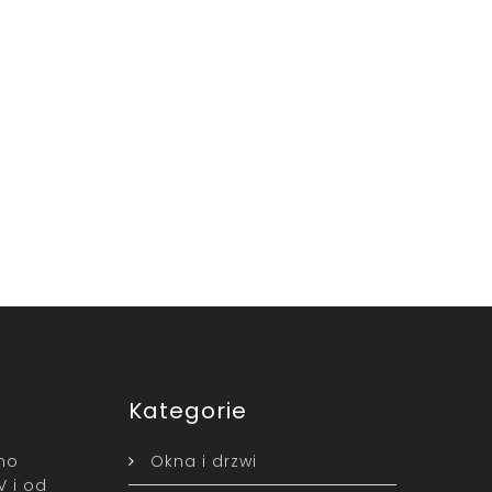
Kategorie
kno
Okna i drzwi
 i od