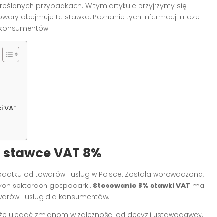
reślonych przypadkach. W tym artykule przyjrzymy się
 towary obejmuje ta stawka. Poznanie tych informacji może
i konsumentów.
i VAT
 stawce VAT 8%
odatku od towarów i usług w Polsce. Została wprowadzona,
ych sektorach gospodarki.
Stosowanie 8% stawki VAT
ma
warów i usług dla konsumentów.
 może ulegać zmianom w zależności od decyzji ustawodawcy.