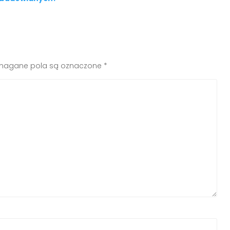
agane pola są oznaczone
*