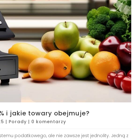
 i jakie towary obejmuje?
25
|
Porady
|
0 komentarzy
temu podatkowego, ale nie zawsze jest jednolity. Jedną z