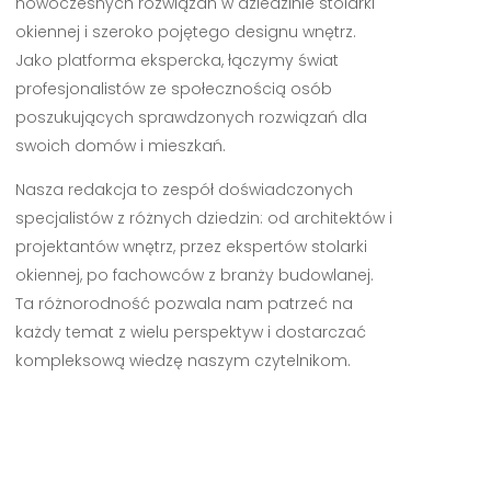
nowoczesnych rozwiązań w dziedzinie stolarki
okiennej i szeroko pojętego designu wnętrz.
Jako platforma ekspercka, łączymy świat
profesjonalistów ze społecznością osób
poszukujących sprawdzonych rozwiązań dla
swoich domów i mieszkań.
Nasza redakcja to zespół doświadczonych
specjalistów z różnych dziedzin: od architektów i
projektantów wnętrz, przez ekspertów stolarki
okiennej, po fachowców z branży budowlanej.
Ta różnorodność pozwala nam patrzeć na
każdy temat z wielu perspektyw i dostarczać
kompleksową wiedzę naszym czytelnikom.