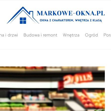
a i drzwi
Budowa i remont
Wnętrza
Ogród
Por