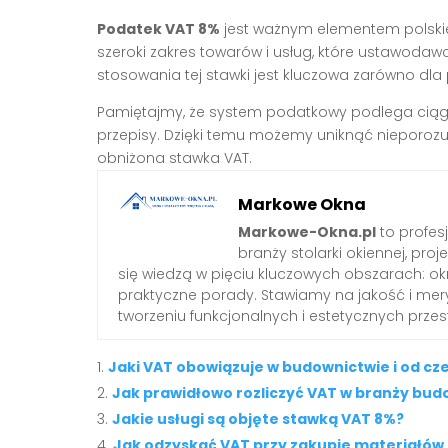
Podatek VAT 8%
jest ważnym elementem polsk
szeroki zakres towarów i usług, które ustawoda
stosowania tej stawki jest kluczowa zarówno dla
Pamiętajmy, że system podatkowy podlega ciągł
przepisy. Dzięki temu możemy uniknąć nieporozumi
obniżona stawka VAT.
Markowe Okna
Markowe-Okna.pl
to profes
branży stolarki okiennej, proj
się wiedzą w pięciu kluczowych obszarach: okn
praktyczne porady. Stawiamy na jakość i mery
tworzeniu funkcjonalnych i estetycznych przes
Jaki VAT obowiązuje w budownictwie i od cz
Jak prawidłowo rozliczyć VAT w branży bud
Jakie usługi są objęte stawką VAT 8%?
Jak odzyskać VAT przy zakupie materiałó