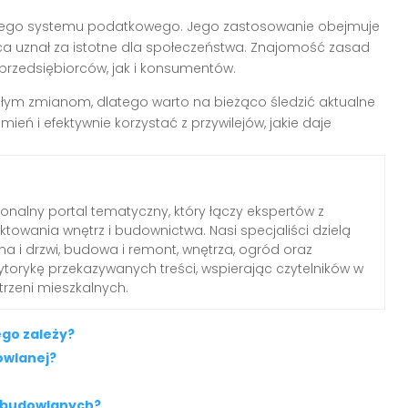
iego systemu podatkowego. Jego zastosowanie obejmuje
wca uznał za istotne dla społeczeństwa. Znajomość zasad
 przedsiębiorców, jak i konsumentów.
ym zmianom, dlatego warto na bieżąco śledzić aktualne
eń i efektywnie korzystać z przywilejów, jakie daje
jonalny portal tematyczny, który łączy ekspertów z
ektowania wnętrz i budownictwa. Nasi specjaliści dzielą
a i drzwi, budowa i remont, wnętrza, ogród oraz
torykę przekazywanych treści, wspierając czytelników w
trzeni mieszkalnych.
ego zależy?
owlanej?
w budowlanych?