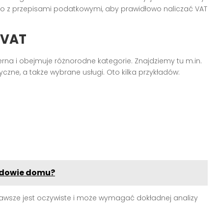
co z przepisami podatkowymi, aby prawidłowo naliczać VAT
 VAT
rna i obejmuje różnorodne kategorie. Znajdziemy tu m.in.
czne, a także wybrane usługi. Oto kilka przykładów:
udowie domu?
awsze jest oczywiste i może wymagać dokładnej analizy