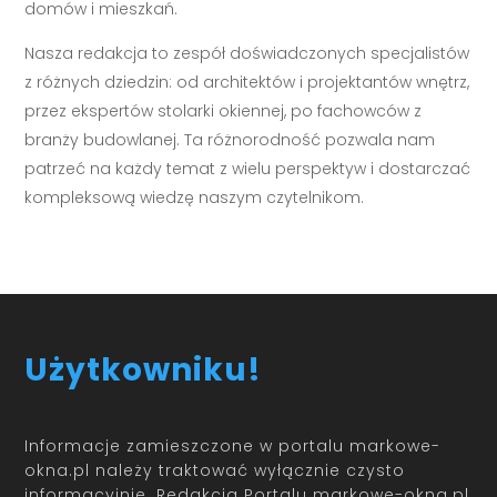
domów i mieszkań.
Nasza redakcja to zespół doświadczonych specjalistów
z różnych dziedzin: od architektów i projektantów wnętrz,
przez ekspertów stolarki okiennej, po fachowców z
branży budowlanej. Ta różnorodność pozwala nam
patrzeć na każdy temat z wielu perspektyw i dostarczać
kompleksową wiedzę naszym czytelnikom.
Użytkowniku!
Informacje zamieszczone w portalu markowe-
okna.pl należy traktować wyłącznie czysto
informacyjnie. Redakcja Portalu markowe-okna.pl