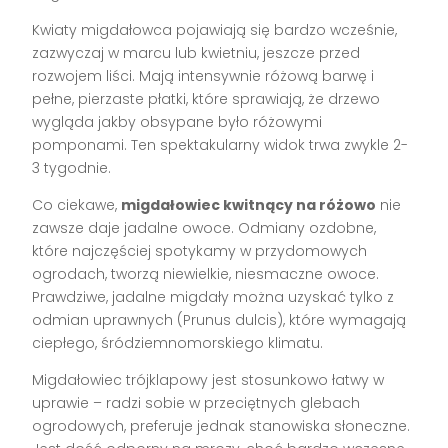
Kwiaty migdałowca pojawiają się bardzo wcześnie,
zazwyczaj w marcu lub kwietniu, jeszcze przed
rozwojem liści. Mają intensywnie różową barwę i
pełne, pierzaste płatki, które sprawiają, że drzewo
wygląda jakby obsypane było różowymi
pomponami. Ten spektakularny widok trwa zwykle 2-
3 tygodnie.
Co ciekawe,
migdałowiec kwitnący na różowo
nie
zawsze daje jadalne owoce. Odmiany ozdobne,
które najczęściej spotykamy w przydomowych
ogrodach, tworzą niewielkie, niesmaczne owoce.
Prawdziwe, jadalne migdały można uzyskać tylko z
odmian uprawnych (Prunus dulcis), które wymagają
ciepłego, śródziemnomorskiego klimatu.
Migdałowiec trójklapowy jest stosunkowo łatwy w
uprawie – radzi sobie w przeciętnych glebach
ogrodowych, preferuje jednak stanowiska słoneczne.