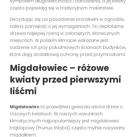
symbolem długowieczności i odrodzenia, a jej kwiaty
często pojawiają się w tradycyjnym malarstwie.
Decydując się na posadzenie brzoskwini w ogrodzie,
należy pamiętać o jej wymaganiach. Te ciepłolubne
drzewa najlepiej rosną w osłoniętych, słonecznych
miejscach. W polskim klimacie wskazane jest
sadzenie ich przy południowych ścianach budynków,
które dają dodatkową ochronę przed przymrozkami.
Migdałowiec – różowe
kwiaty przed pierwszymi
liśćmi
Migdałowiec
to prawdziwa gwiazda wśród drzew o
różowych kwiatach. W naszych warunkach
klimatycznych najpopularniejszy jest migdałowiec
trójklapowy (Prunus triloba), często mylnie nazywany
migdałkiem.