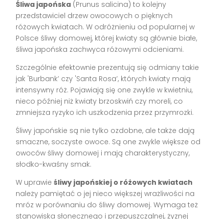
Śliwa japońska
(Prunus salicina) to kolejny
przedstawiciel drzew owocowych o pięknych
różowych kwiatach. W odróżnieniu od popularnej w
Polsce śliwy domowej, której kwiaty są głównie białe,
śliwa japońska zachwyca różowymi odcieniami.
Szczególnie efektownie prezentują się odmiany takie
jak 'Burbank’ czy 'Santa Rosa’, których kwiaty mają
intensywny róż. Pojawiają się one zwykle w kwietniu,
nieco później niż kwiaty brzoskwiń czy moreli, co
zmniejsza ryzyko ich uszkodzenia przez przymrozki.
Śliwy japońskie są nie tylko ozdobne, ale także dają
smaczne, soczyste owoce. Są one zwykle większe od
owoców śliwy domowej i mają charakterystyczny,
słodko-kwaśny smak.
W uprawie
śliwy japońskiej o różowych kwiatach
należy pamiętać o jej nieco większej wrażliwości na
mróz w porównaniu do śliwy domowej. Wymaga też
stanowiska słonecznego i przepuszczalnej, żyznej