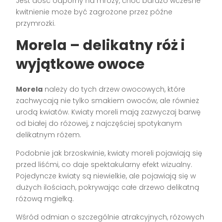
Jest dość odporny na mrozy, choć bardzo wczesne
kwitnienie może być zagrożone przez późne
przymrozki.
Morela – delikatny róż i
wyjątkowe owoce
Morela
należy do tych drzew owocowych, które
zachwycają nie tylko smakiem owoców, ale również
urodą kwiatów. Kwiaty moreli mają zazwyczaj barwę
od białej do różowej, z najczęściej spotykanym
delikatnym różem.
Podobnie jak brzoskwinie, kwiaty moreli pojawiają się
przed liśćmi, co daje spektakularny efekt wizualny.
Pojedyncze kwiaty są niewielkie, ale pojawiają się w
dużych ilościach, pokrywając całe drzewo delikatną
różową mgiełką.
Wśród odmian o szczególnie atrakcyjnych, różowych