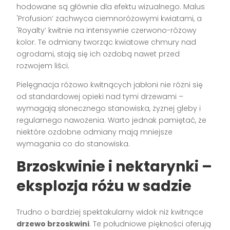
hodowane są głównie dla efektu wizualnego. Malus
'Profusion’ zachwyca ciemnoróżowymi kwiatami, a
'Royalty’ kwitnie na intensywnie czerwono-różowy
kolor. Te odmiany tworząc kwiatowe chmury nad
ogrodami, stają się ich ozdobą nawet przed
rozwojem liści.
Pielęgnacja różowo kwitnących jabłoni nie różni się
od standardowej opieki nad tymi drzewami –
wymagają słonecznego stanowiska, żyznej gleby i
regularnego nawożenia. Warto jednak pamiętać, że
niektóre ozdobne odmiany mają mniejsze
wymagania co do stanowiska.
Brzoskwinie i nektarynki –
eksplozja różu w sadzie
Trudno o bardziej spektakularny widok niż kwitnące
drzewo brzoskwini
. Te południowe piękności oferują