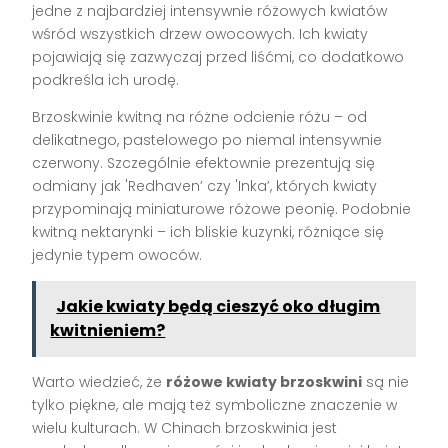
jedne z najbardziej intensywnie różowych kwiatów
wśród wszystkich drzew owocowych. Ich kwiaty
pojawiają się zazwyczaj przed liśćmi, co dodatkowo
podkreśla ich urodę.
Brzoskwinie kwitną na różne odcienie różu – od
delikatnego, pastelowego po niemal intensywnie
czerwony. Szczególnie efektownie prezentują się
odmiany jak 'Redhaven’ czy 'Inka’, których kwiaty
przypominają miniaturowe różowe peonię. Podobnie
kwitną nektarynki – ich bliskie kuzynki, różniące się
jedynie typem owoców.
Jakie kwiaty będą cieszyć oko długim
kwitnieniem?
Warto wiedzieć, że
różowe kwiaty brzoskwini
są nie
tylko piękne, ale mają też symboliczne znaczenie w
wielu kulturach. W Chinach brzoskwinia jest