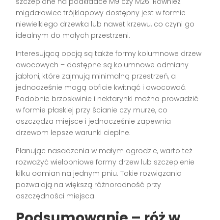
szczepione na podkładce M9 czy M26. Również
migdałowiec trójklapowy dostępny jest w formie
niewielkiego drzewka lub nawet krzewu, co czyni go
idealnym do małych przestrzeni.
Interesującą opcją są także formy kolumnowe drzew
owocowych – dostępne są kolumnowe odmiany
jabłoni, które zajmują minimalną przestrzeń, a
jednocześnie mogą obficie kwitnąć i owocować.
Podobnie brzoskwinie i nektarynki można prowadzić
w formie płaskiej przy ścianie czy murze, co
oszczędza miejsce i jednocześnie zapewnia
drzewom lepsze warunki cieplne.
Planując nasadzenia w małym ogrodzie, warto też
rozważyć wielopniowe formy drzew lub szczepienie
kilku odmian na jednym pniu. Takie rozwiązania
pozwalają na większą różnorodność przy
oszczędności miejsca.
Podsumowanie – róż w