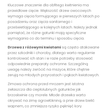
Kluczowe znaczenie dla obfitego kwitnienia ma
prawidłowe cięcie. Większość drzew owocowych
wymaga cięcia formującego w pierwszych latach po
posadzeniu oraz cięcia sanitarnego i
prześwietlającego w kolejnych latach. Należy jednak
pamiętać, że różne gatunki mają specyficzne
wymagania co do terminu i sposobu cięcia.
Drzewa z różowymi kwiatami
są często atakowane
przez szkodniki i choroby, dlatego warto regularnie
kontrolować ich stan i w razie potrzeby stosować
odpowiednie preparaty ochronne. Szczególną
uwagę należy zwrócić na mszyce, które chętnie
żerują na młodych przyrostach i pąkach kwiatowych.
Zimowa ochrona przed mrozem jest istotna
zwłaszcza dla ciepłolubnych gatunków jak
brzoskwinie czy morele. Młode drzewka warto
okrywać na zimę agrowłókniną, a pnie drzew bielić
wapnem, co zmniejsza ryzyko pęknięć kory