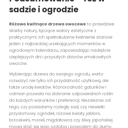
sadzie i ogrodzie
Różowo kwitnące drzewa owocowe
to prawdziwe
skarby natury, łączące walory estetyczne z
praktycznymi. Ich spektakularne kwitnienie stanowi
jeden z najbardziej urzekających momentów w
ogrodowym kalendarzu, zapowiadając nadejście
cieplejszych dni i przyszłych zbiorów smakowitych
owoców.
Wybierając drzewa do swojego ogrodu, warto
rozważyć nie tylko ich przydatność użytkową, ale
także urodę kwiatów. Różnorodność gatunków i
odmian pozwala na dobranie odpowiednich roślin
do każdych warunków i preferencji. Niezależnie od
tego, czy posiadamy rozległy sad, czy niewielki
przydomowy ogródek, różowe kwiaty jabłoni,
brzoskwini, moreli, migdałowca czy śliwy japońskiej
mogą stać się jego ozdobą i powodem do dumy.