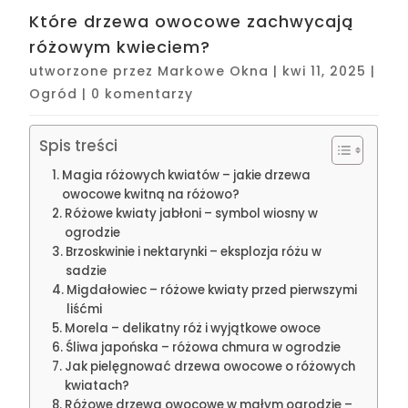
Które drzewa owocowe zachwycają
różowym kwieciem?
utworzone przez
Markowe Okna
|
kwi 11, 2025
|
Ogród
|
0 komentarzy
Spis treści
Magia różowych kwiatów – jakie drzewa
owocowe kwitną na różowo?
Różowe kwiaty jabłoni – symbol wiosny w
ogrodzie
Brzoskwinie i nektarynki – eksplozja różu w
sadzie
Migdałowiec – różowe kwiaty przed pierwszymi
liśćmi
Morela – delikatny róż i wyjątkowe owoce
Śliwa japońska – różowa chmura w ogrodzie
Jak pielęgnować drzewa owocowe o różowych
kwiatach?
Różowe drzewa owocowe w małym ogrodzie –