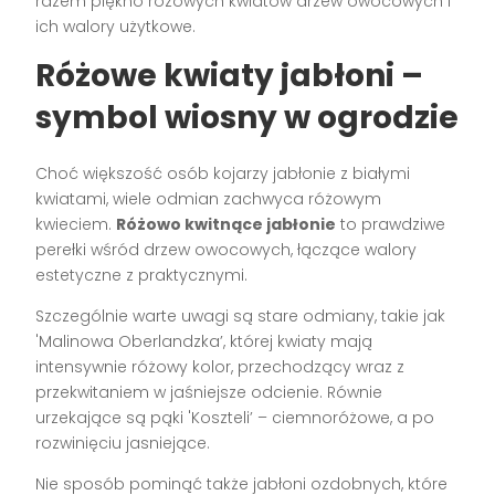
razem piękno różowych kwiatów drzew owocowych i
ich walory użytkowe.
Różowe kwiaty jabłoni –
symbol wiosny w ogrodzie
Choć większość osób kojarzy jabłonie z białymi
kwiatami, wiele odmian zachwyca różowym
kwieciem.
Różowo kwitnące jabłonie
to prawdziwe
perełki wśród drzew owocowych, łączące walory
estetyczne z praktycznymi.
Szczególnie warte uwagi są stare odmiany, takie jak
'Malinowa Oberlandzka’, której kwiaty mają
intensywnie różowy kolor, przechodzący wraz z
przekwitaniem w jaśniejsze odcienie. Równie
urzekające są pąki 'Koszteli’ – ciemnoróżowe, a po
rozwinięciu jasniejące.
Nie sposób pominąć także jabłoni ozdobnych, które