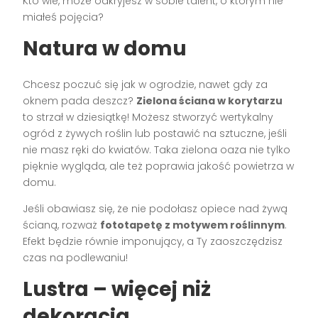
Kto wie, może odkryjesz w sobie talent, o którym nie
miałeś pojęcia?
Natura w domu
Chcesz poczuć się jak w ogrodzie, nawet gdy za
oknem pada deszcz?
Zielona ściana w korytarzu
to strzał w dziesiątkę! Możesz stworzyć wertykalny
ogród z żywych roślin lub postawić na sztuczne, jeśli
nie masz ręki do kwiatów. Taka zielona oaza nie tylko
pięknie wygląda, ale też poprawia jakość powietrza w
domu.
Jeśli obawiasz się, że nie podołasz opiece nad żywą
ścianą, rozważ
fototapetę z motywem roślinnym
.
Efekt będzie równie imponujący, a Ty zaoszczędzisz
czas na podlewaniu!
Lustra – więcej niż
dekoracja