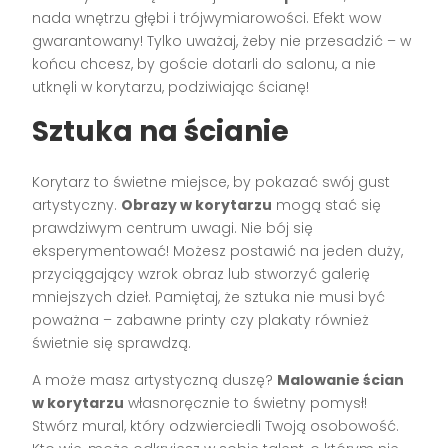
nada wnętrzu głębi i trójwymiarowości. Efekt wow
gwarantowany! Tylko uważaj, żeby nie przesadzić – w
końcu chcesz, by goście dotarli do salonu, a nie
utknęli w korytarzu, podziwiając ścianę!
Sztuka na ścianie
Korytarz to świetne miejsce, by pokazać swój gust
artystyczny.
Obrazy w korytarzu
mogą stać się
prawdziwym centrum uwagi. Nie bój się
eksperymentować! Możesz postawić na jeden duży,
przyciągający wzrok obraz lub stworzyć galerię
mniejszych dzieł. Pamiętaj, że sztuka nie musi być
poważna – zabawne printy czy plakaty również
świetnie się sprawdzą.
A może masz artystyczną duszę?
Malowanie ścian
w korytarzu
własnoręcznie to świetny pomysł!
Stwórz mural, który odzwierciedli Twoją osobowość.