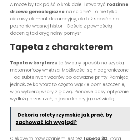
A może by tak pójść o krok dalej i stworzyć
rodzinne
drzewo genealogiczne
na ścianie? To nie tylko
ciekawy element dekoracyjny, ale też sposób na
poznanie własnej historii. Goście z pewnością
docenią taki oryginalny pomysł!
Tapeta z charakterem
Tapeta w korytarzu
to świetny sposób na szybką
metamorfozę wnętrza. Możliwości są nieograniczone
– od subtelnych wzorów po odważne printy. Pamiętaj
jednak, że korytarz to często wąskie pomieszczenie,
więc wybieraj wzory z głową. Pionowe pasy optycznie
wydłużą przestrzeń, a jasne kolory ją rozświetlą.
Dekoria rolety rzymskie jak prać, by
zachować ich wygląd?
Ciekawym rozwiązaniem jest też
tapeta 3D
, która