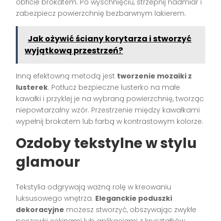
obficie brokatem. Po wyschnięciu, strzepnij nadmiar i
zabezpiecz powierzchnię bezbarwnym lakierem.
Jak ożywić ściany korytarza i stworzyć
wyjątkową przestrzeń?
Inną efektowną metodą jest
tworzenie mozaiki z
lusterek
. Potłucz bezpieczne lusterko na małe
kawałki i przyklej je na wybraną powierzchnię, tworząc
niepowtarzalny wzór. Przestrzenie między kawałkami
wypełnij brokatem lub farbą w kontrastowym kolorze.
Ozdoby tekstylne w stylu
glamour
Tekstylia odgrywają ważną rolę w kreowaniu
luksusowego wnętrza.
Eleganckie poduszki
dekoracyjne
możesz stworzyć, obszywając zwykłe
poszewki cekinami lub aplikacjami z kryształków.