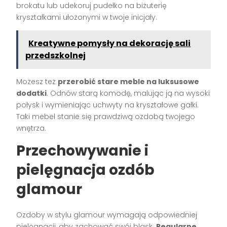
brokatu lub udekoruj pudełko na biżuterię
kryształkami ułożonymi w twoje inicjały.
Kreatywne pomysły na dekorację sali
przedszkolnej
Możesz też
przerobić stare meble na luksusowe
dodatki
. Odnów starą komodę, malując ją na wysoki
połysk i wymieniając uchwyty na kryształowe gałki.
Taki mebel stanie się prawdziwą ozdobą twojego
wnętrza.
Przechowywanie i
pielęgnacja ozdób
glamour
Ozdoby w stylu glamour wymagają odpowiedniej
pielęgnacji, aby zachować swój blask.
Regularne