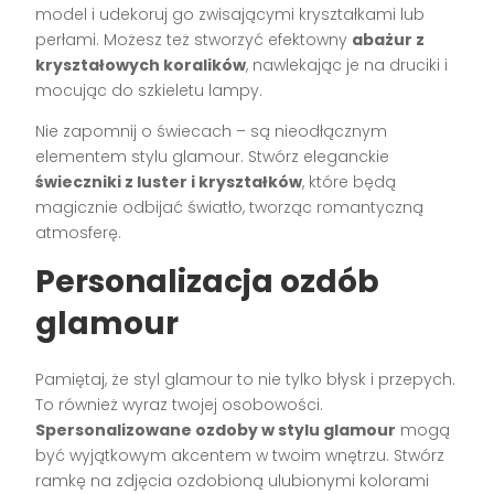
model i udekoruj go zwisającymi kryształkami lub
perłami. Możesz też stworzyć efektowny
abażur z
kryształowych koralików
, nawlekając je na druciki i
mocując do szkieletu lampy.
Nie zapomnij o świecach – są nieodłącznym
elementem stylu glamour. Stwórz eleganckie
świeczniki z luster i kryształków
, które będą
magicznie odbijać światło, tworząc romantyczną
atmosferę.
Personalizacja ozdób
glamour
Pamiętaj, że styl glamour to nie tylko błysk i przepych.
To również wyraz twojej osobowości.
Spersonalizowane ozdoby w stylu glamour
mogą
być wyjątkowym akcentem w twoim wnętrzu. Stwórz
ramkę na zdjęcia ozdobioną ulubionymi kolorami