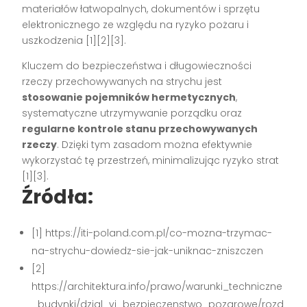
materiałów łatwopalnych, dokumentów i sprzętu
elektronicznego ze względu na ryzyko pożaru i
uszkodzenia
[1][2][3]
.
Kluczem do bezpieczeństwa i długowieczności
rzeczy przechowywanych na strychu jest
stosowanie pojemników hermetycznych
,
systematyczne utrzymywanie porządku oraz
regularne kontrole stanu przechowywanych
rzeczy
. Dzięki tym zasadom można efektywnie
wykorzystać tę przestrzeń, minimalizując ryzyko strat
[1][3]
.
Źródła:
[1] https://iti-poland.com.pl/co-mozna-trzymac-
na-strychu-dowiedz-sie-jak-uniknac-zniszczen
[2]
https://architektura.info/prawo/warunki_techniczne
_budynki/dzial_vi_bezpieczenstwo_pozarowe/rozd