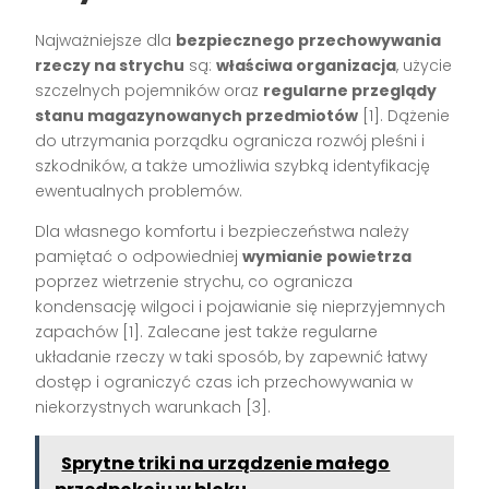
Najważniejsze dla
bezpiecznego przechowywania
rzeczy na strychu
są:
właściwa organizacja
, użycie
szczelnych pojemników oraz
regularne przeglądy
stanu magazynowanych przedmiotów
[1]
. Dążenie
do utrzymania porządku ogranicza rozwój pleśni i
szkodników, a także umożliwia szybką identyfikację
ewentualnych problemów.
Dla własnego komfortu i bezpieczeństwa należy
pamiętać o odpowiedniej
wymianie powietrza
poprzez wietrzenie strychu, co ogranicza
kondensację wilgoci i pojawianie się nieprzyjemnych
zapachów
[1]
. Zalecane jest także regularne
układanie rzeczy w taki sposób, by zapewnić łatwy
dostęp i ograniczyć czas ich przechowywania w
niekorzystnych warunkach
[3]
.
Sprytne triki na urządzenie małego