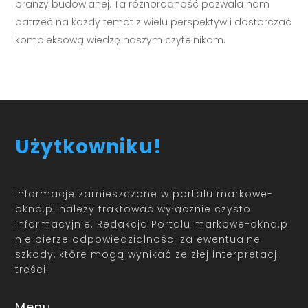
branży budowlanej. Ta różnorodność pozwala nam
patrzeć na każdy temat z wielu perspektyw i dostarczać
kompleksową wiedzę naszym czytelnikom.
Użytkowniku!
Informacje zamieszczone w portalu markowe-
okna.pl należy traktować wyłącznie czysto
informacyjnie. Redakcja Portalu markowe-okna.pl
nie bierze odpowiedzialności za ewentualne
szkody, które mogą wynikać ze złej interpretacji
treści.
Menu