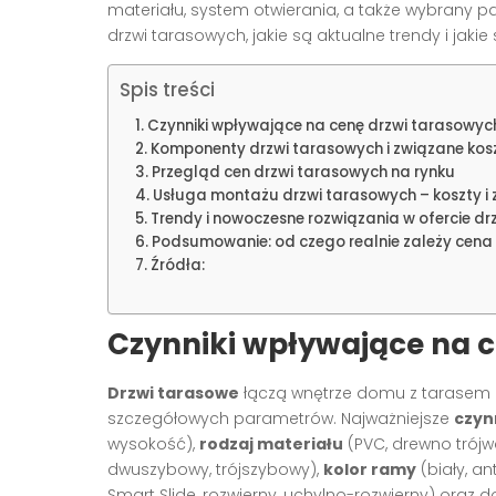
materiału, system otwierania, a także wybrany pa
drzwi tarasowych, jakie są aktualne trendy i jaki
Spis treści
Czynniki wpływające na cenę drzwi tarasowyc
Komponenty drzwi tarasowych i związane kos
Przegląd cen drzwi tarasowych na rynku
Usługa montażu drzwi tarasowych – koszty i 
Trendy i nowoczesne rozwiązania w ofercie d
Podsumowanie: od czego realnie zależy cena
Źródła:
Czynniki wpływające na 
Drzwi tarasowe
łączą wnętrze domu z tarasem lu
szczegółowych parametrów. Najważniejsze
czyn
wysokość),
rodzaj materiału
(PVC, drewno trójw
dwuszybowy, trójszybowy),
kolor ramy
(biały, an
Smart Slide, rozwierny, uchylno-rozwierny) oraz