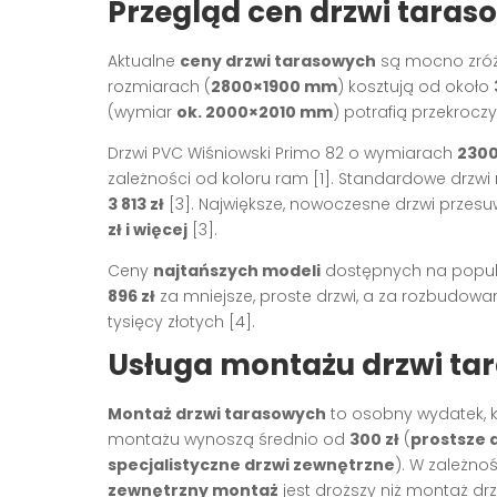
Przegląd cen drzwi taras
Aktualne
ceny drzwi tarasowych
są mocno zró
rozmiarach (
2800×1900 mm
) kosztują od około
(wymiar
ok. 2000×2010 mm
) potrafią przekrocz
Drzwi PVC Wiśniowski Primo 82 o wymiarach
230
zależności od koloru ram
[1]
. Standardowe drzwi 
3 813 zł
[3]
. Największe, nowoczesne drzwi przes
zł i więcej
[3]
.
Ceny
najtańszych modeli
dostępnych na popul
896 zł
za mniejsze, proste drzwi, a za rozbudowane
tysięcy złotych
[4]
.
Usługa montażu drzwi tar
Montaż drzwi tarasowych
to osobny wydatek, k
montażu wynoszą średnio od
300 zł
(
prostsze 
specjalistyczne drzwi zewnętrzne
). W zależno
zewnętrzny montaż
jest droższy niż montaż d