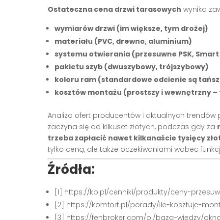
Ostateczna cena drzwi tarasowych
wynika zaw
wymiarów drzwi (im większe, tym drożej)
materiału (PVC, drewno, aluminium)
systemu otwierania (przesuwne PSK, Smart 
pakietu szyb (dwuszybowy, trójszybowy)
koloru ram (standardowe odcienie są tańsz
kosztów montażu (prostszy i wewnętrzny – 
Analiza ofert producentów i aktualnych trendów
zaczyna się od kilkuset złotych, podczas gdy za
trzeba zapłacić nawet kilkanaście tysięcy zło
tylko ceną, ale także oczekiwaniami wobec funkcj
Źródła:
[1] https://kb.pl/cenniki/produkty/ceny-przes
[2] https://komfort.pl/porady/ile-kosztuje-mo
[3] https://fenbroker.com/pl/baza-wiedzy/ok