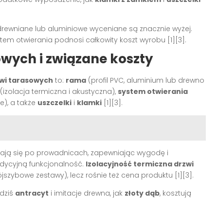
drewniane lub aluminiowe wyceniane są znacznie wyżej.
stem otwierania podnosi całkowity koszt wyrobu
[1][3]
.
wych i związane koszty
wi tarasowych
to:
rama
(profil PVC, aluminium lub drewno
(izolacja termiczna i akustyczna),
system otwierania
e), a także
uszczelki
i
klamki
[1][3]
.
szają się po prowadnicach, zapewniając wygodę i
adycyjną funkcjonalność.
Izolacyjność termiczna drzwi
rójszybowe zestawy), lecz rośnie też cena produktu
[1][3]
.
dziś
antracyt
i imitacje drewna, jak
złoty dąb
, kosztują