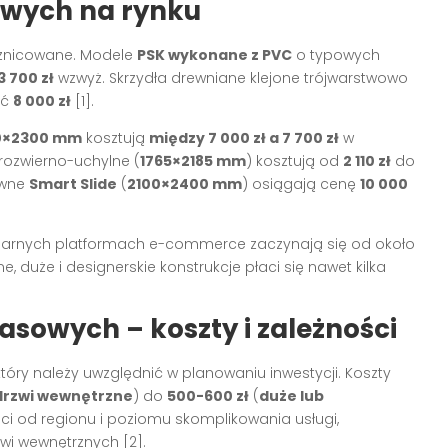
owych na rynku
żnicowane. Modele
PSK wykonane z PVC
o typowych
3 700 zł
wzwyż. Skrzydła drewniane klejone trójwarstwowo
yć
8 000 zł
[1]
.
0×2300 mm
kosztują
między 7 000 zł a 7 700 zł
w
rozwierno-uchylne (
1765×2185 mm
) kosztują od
2 110 zł
do
uwne
Smart Slide
(
2100×2400 mm
) osiągają cenę
10 000
arnych platformach e-commerce zaczynają się od około
, duże i designerskie konstrukcje płaci się nawet kilka
asowych – koszty i zależności
tóry należy uwzględnić w planowaniu inwestycji. Koszty
drzwi wewnętrzne
) do
500-600 zł
(
duże lub
ści od regionu i poziomu skomplikowania usługi,
rzwi wewnętrznych
[2]
.