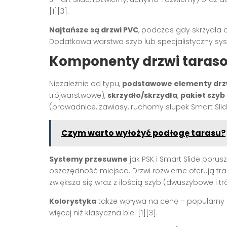
[1][3]
.
Najtańsze są drzwi PVC
, podczas gdy skrzydła 
Dodatkowa warstwa szyb lub specjalistyczny sy
Komponenty drzwi taraso
Niezależnie od typu,
podstawowe elementy drz
trójwarstwowe),
skrzydło/skrzydła
,
pakiet szyb
(prowadnice, zawiasy, ruchomy słupek Smart Slid
Czym warto wyłożyć podłogę tarasu?
Systemy przesuwne
jak PSK i Smart Slide poru
oszczędność miejsca. Drzwi rozwierne oferują tr
zwiększa się wraz z ilością szyb (dwuszybowe i t
Kolorystyka
także wpływa na cenę – popularny 
więcej niż klasyczna biel
[1][3]
.