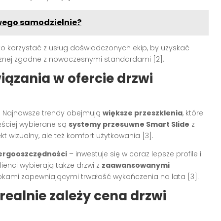
wego samodzielnie?
 korzystać z usług doświadczonych ekip, by uzyskać
rmicznej zgodne z nowoczesnymi standardami
[2]
.
iązania w ofercie drzwi
. Najnowsze trendy obejmują
większe przeszklenia
, które
ęściej wybierane są
systemy przesuwne Smart Slide
z
ekt wizualny, ale też komfort użytkowania
[3]
.
ergooszczędności
– inwestuje się w coraz lepsze profile i
lienci wybierają także drzwi z
zaawansowanymi
włokami zapewniającymi trwałość wykończenia na lata
[3]
.
ealnie zależy cena drzwi