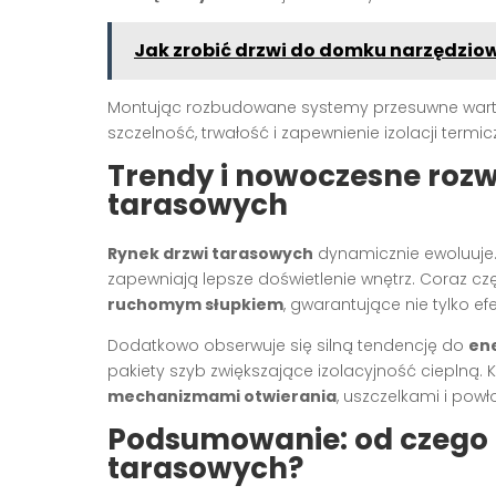
Jak zrobić drzwi do domku narzędzio
Montując rozbudowane systemy przesuwne warto
szczelność, trwałość i zapewnienie izolacji te
Trendy i nowoczesne rozw
tarasowych
Rynek drzwi tarasowych
dynamicznie ewoluuje
zapewniają lepsze doświetlenie wnętrz. Coraz cz
ruchomym słupkiem
, gwarantujące nie tylko ef
Dodatkowo obserwuje się silną tendencję do
en
pakiety szyb zwiększające izolacyjność cieplną. K
mechanizmami otwierania
, uszczelkami i po
Podsumowanie: od czego r
tarasowych?