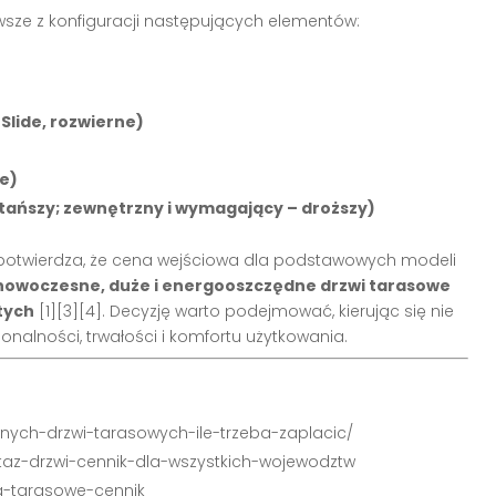
sze z konfiguracji następujących elementów:
Slide, rozwierne)
e)
tańszy; zewnętrzny i wymagający – droższy)
 potwierdza, że cena wejściowa dla podstawowych modeli
nowoczesne, duże i energooszczędne drzwi tarasowe
tych
[1][3][4]
. Decyzję warto podejmować, kierując się nie
onalności, trwałości i komfortu użytkowania.
uwnych-drzwi-tarasowych-ile-trzeba-zaplacic/
ntaz-drzwi-cennik-dla-wszystkich-wojewodztw
na-tarasowe-cennik