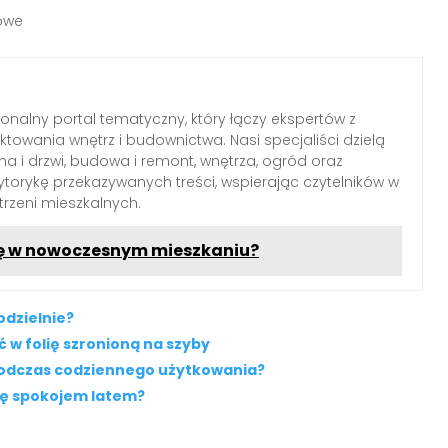
sowe
jonalny portal tematyczny, który łączy ekspertów z
ektowania wnętrz i budownictwa. Nasi specjaliści dzielą
a i drzwi, budowa i remont, wnętrza, ogród oraz
torykę przekazywanych treści, wspierając czytelników w
trzeni mieszkalnych.
ię w nowoczesnym mieszkaniu?
dzielnie?
 w folię szronioną na szyby
podczas codziennego użytkowania?
się spokojem latem?