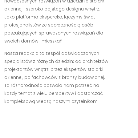
nowoczesnych rozwiązań w dziedzinie stolarki
okiennej i szeroko pojętego designu wnętrz.
Jako platforma ekspercka, łączymy świat
profesjonalistów ze społecznością osób
poszukujących sprawdzonych rozwiązań dla
swoich domów i mieszkań.
Nasza redakcja to zespół doświadczonych
specjalistów z różnych dziedzin: od architektów i
projektantów wnętrz, przez ekspertów stolarki
okiennej, po fachowców z branży budowlanej.
Ta różnorodność pozwala nam patrzeć na
każdy temat z wielu perspektyw i dostarczać
kompleksową wiedzę naszym czytelnikom.