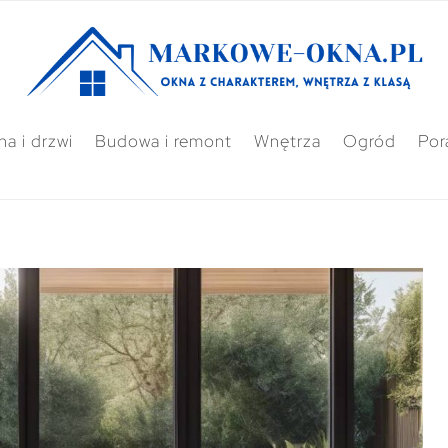
a i drzwi
Budowa i remont
Wnętrza
Ogród
Por