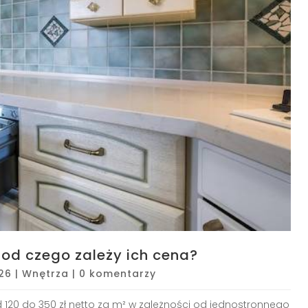
i od czego zależy ich cena?
026
|
Wnętrza
|
0 komentarzy
d 120 do 350 zł netto za m² w zależności od jednostronnego