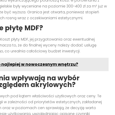
efektu wykańczającego podnoszą koszt w porównaniu z
elskie były wyceniane na poziomie 300-400 zł za m² już w
e być wyższa. Granica jest otwarta, ponieważ stopień
zych rosną wraz z oczekiwaniami estetycznymi.
e płytę MDF?
 Koszt płyty MDF, jej przygotowania oraz ewentualnej
nacza to, że do finalnej wyceny należy dodać usługę
, co urealnia całościowy budżet inwestycji.
ię najlepiej w nowoczesnym wnętrzu?
zenia wpływają na wybór
względem akrylowych?
lowych pod kątem właściwości użytkowych oraz ceny. Te
i w zależności od priorytetów estetycznych, zakładanej
ch oraz w poziomach cen sprawiają, że decyzję warto
sie użytkowania, uwzględniając opisane czynniki