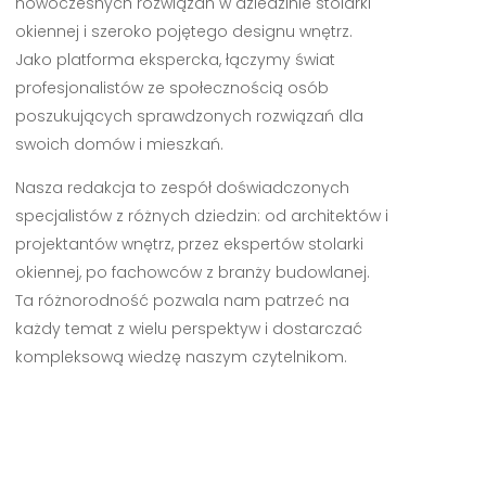
nowoczesnych rozwiązań w dziedzinie stolarki
okiennej i szeroko pojętego designu wnętrz.
Jako platforma ekspercka, łączymy świat
profesjonalistów ze społecznością osób
poszukujących sprawdzonych rozwiązań dla
swoich domów i mieszkań.
Nasza redakcja to zespół doświadczonych
specjalistów z różnych dziedzin: od architektów i
projektantów wnętrz, przez ekspertów stolarki
okiennej, po fachowców z branży budowlanej.
Ta różnorodność pozwala nam patrzeć na
każdy temat z wielu perspektyw i dostarczać
kompleksową wiedzę naszym czytelnikom.