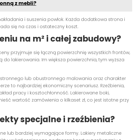
onną z mebli?
akładania i suszenia powłok. Każda dodatkowa strona i
łada się na czas i ostateczny koszt.
zeniu na m² i całej zabudowy?
eny przyjmuje się łączną powierzchnię wszystkich frontów,
ają do lakierowania. Im większa powierzchnia, tym wyższa
ostronnego lub obustronnego malowania oraz charakter
rze to najbardziej ekonomiczny scenariusz. Rzeźbienia,
nakład pracy i kosztochłonność. Lakierowane boki,
ść wartość zamówienia o kilkaset zł, co jest istotne przy
ekty specjalne i rzeźbienia?
ne lub bardziej wymagające formy. Lakiery metaliczne