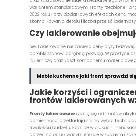
oraz zastosowanie lakieru bezbarwnego w roli 
wariantem standardowym. Fronty rzeźbione i angi
2022 roku i przy dodatkowych efektach cena moż
skomplikowania detalu i liczba przejść lakiernic
Czy lakierowanie obejmuj
Nie. Lakierowanie nie zawiera ceny płyty bazowej.
obróbki stanowi odrębną pozycję. W praktyce oz
lakierniczą oraz koszt komponentu materiałowego
Meble kuchenne jaki front sprawdzi s
Jakie korzyści i ogranic
frontów lakierowanych 
Fronty lakierowane
różnią się od frontów akry
odmienności przekładają się na wybór technologi
trwałości i budżetu. Różnice w plusach i minusa
oprzeć na oczekiwanym efekcie wizualnym i zakre