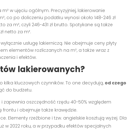
m² w ujęciu ogólnym. Precyzyjniej, lakierowanie
 m², co po doliczeniu podatku wynosi około 148-246 zł
to za m², czyli 246-431 zł brutto. Spotykane są także
ł netto za m².
yłącznie usługę lakierniczą. Nie obejmuje ceny płyty
żem elementów rozliczanych na m², a także wraz z
enia i efektów.
ntów lakierowanych?
o kilka kluczowych czynników. To one decydują,
od czego
jąć do budżetu.
ze i zapewnia oszczędność rzędu 40-50% względem
frontu i obejmuje także krawędzie.
. Elementy rzeźbione i tzw. angielskie kosztują wyżej. Dla
 już w 2022 roku, a w przypadku efektów specjalnych