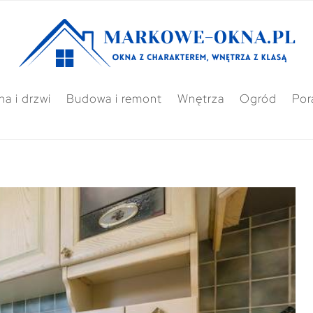
a i drzwi
Budowa i remont
Wnętrza
Ogród
Por