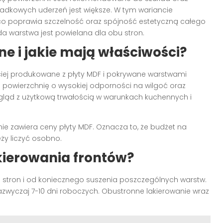
ypadkowych uderzeń jest większe. W tym wariancie
 co poprawia szczelność oraz spójność estetyczną całego
żda warstwa jest powielana dla obu stron.
e i jakie mają właściwości?
iej produkowane z płyty MDF i pokrywane warstwami
tą powierzchnię o wysokiej odporności na wilgoć oraz
ygląd z użytkową trwałością w warunkach kuchennych i
nie zawiera ceny płyty MDF. Oznacza to, że budżet na
ży liczyć osobno.
lakierowania frontów?
h stron i od koniecznego suszenia poszczególnych warstw.
azwyczaj 7-10 dni roboczych. Obustronne lakierowanie wraz