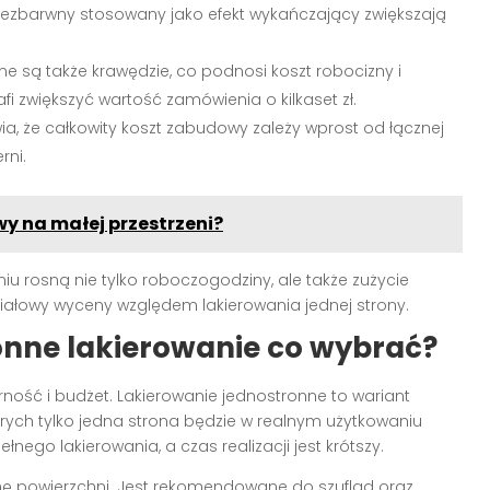
er bezbarwny stosowany jako efekt wykańczający zwiększają
ane są także krawędzie, co podnosi koszt robocizny i
i zwiększyć wartość zamówienia o kilkaset zł.
a, że całkowity koszt zabudowy zależy wprost od łącznej
rni.
wy na małej przestrzeni?
u rosną nie tylko roboczogodziny, ale także zużycie
ałowy wyceny względem lakierowania jednej strony.
onne lakierowanie co wybrać?
rność i budżet. Lakierowanie jednostronne to wariant
ych tylko jedna strona będzie w realnym użytkowaniu
go lakierowania, a czas realizacji jest krótszy.
ę powierzchni. Jest rekomendowane do szuflad oraz