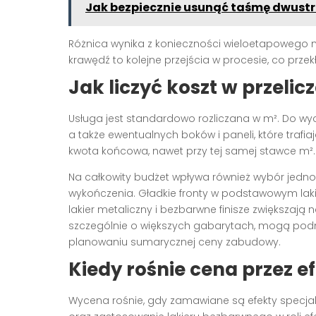
Jak bezpiecznie usunąć taśmę dwustr
Różnica wynika z konieczności wieloetapowego n
krawędź to kolejne przejścia w procesie, co przek
Jak liczyć koszt w przelic
Usługa jest standardowo rozliczana w m². Do wyc
a także ewentualnych boków i paneli, które trafi
kwota końcowa, nawet przy tej samej stawce m².
Na całkowity budżet wpływa również wybór jedn
wykończenia. Gładkie fronty w podstawowym lakie
lakier metaliczny i bezbarwne finisze zwiększają 
szczególnie o większych gabarytach, mogą podnie
planowaniu sumarycznej ceny zabudowy.
Kiedy rośnie cena przez ef
Wycena rośnie, gdy zamawiane są efekty specjal