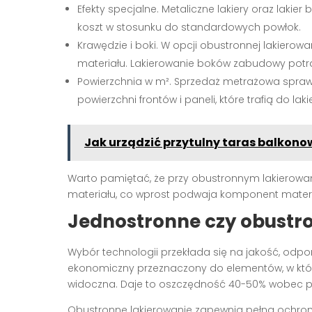
Efekty specjalne. Metaliczne lakiery oraz laki
koszt w stosunku do standardowych powłok.
Krawędzie i boki. W opcji obustronnej lakierow
materiału. Lakierowanie boków zabudowy potraf
Powierzchnia w m². Sprzedaż metrażowa sprawi
powierzchni frontów i paneli, które trafią do lakie
Jak urządzić przytulny taras balkono
Warto pamiętać, że przy obustronnym lakierowani
materiału, co wprost podwaja komponent materi
Jednostronne czy obustr
Wybór technologii przekłada się na jakość, odpo
ekonomiczny przeznaczony do elementów, w któr
widoczna. Daje to oszczędność 40-50% wobec pełne
Obustronne lakierowanie zapewnia pełną ochron