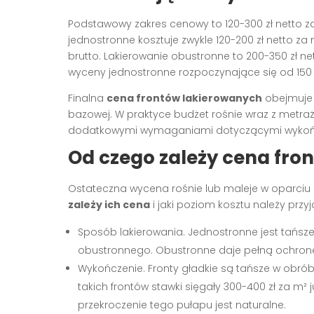
Podstawowy zakres cenowy to 120-300 zł netto za 
jednostronne kosztuje zwykle 120-200 zł netto za
brutto. Lakierowanie obustronne to 200-350 zł net
wyceny jednostronne rozpoczynające się od 150 z
Finalna
cena frontów lakierowanych
obejmuje w
bazowej. W praktyce budżet rośnie wraz z metra
dodatkowymi wymaganiami dotyczącymi wykończ
Od czego zależy cena fro
Ostateczna wycena rośnie lub maleje w oparciu 
zależy ich cena
i jaki poziom kosztu należy przy
Sposób lakierowania. Jednostronne jest tańs
obustronnego. Obustronne daje pełną ochronę 
Wykończenie. Fronty gładkie są tańsze w obróbce
takich frontów stawki sięgały 300-400 zł za m²
przekroczenie tego pułapu jest naturalne.