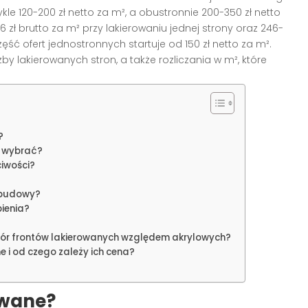
le 120-200 zł netto za m², a obustronnie 200-350 zł netto
6 zł brutto za m² przy lakierowaniu jednej strony oraz 246-
zęść ofert jednostronnych startuje od 150 zł netto za m².
zby lakierowanych stron, a także rozliczania w m², które
?
o wybrać?
ciwości?
zabudowy?
bienia?
ybór frontów lakierowanych względem akrylowych?
e i od czego zależy ich cena?
owane?