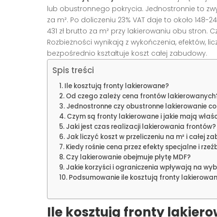
lub obustronnego pokrycia. Jednostronnie to zwyk
za m². Po doliczeniu 23% VAT daje to około 148-24
431 zł brutto za m² przy lakierowaniu obu stron. C
Rozbieżności wynikają z wykończenia, efektów, lic
bezpośrednio kształtuje koszt całej zabudowy.
Spis treści
Ile kosztują fronty lakierowane?
Od czego zależy cena frontów lakierowanych
Jednostronne czy obustronne lakierowanie c
Czym są fronty lakierowane i jakie mają właś
Jaki jest czas realizacji lakierowania frontów?
Jak liczyć koszt w przeliczeniu na m² i całej 
Kiedy rośnie cena przez efekty specjalne i rzeź
Czy lakierowanie obejmuje płytę MDF?
Jakie korzyści i ograniczenia wpływają na w
Podsumowanie ile kosztują fronty lakierowan
Ile kosztują fronty lakier