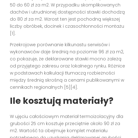
50 do 60 zł za m2. W przypadku skomplikowanych
dachów i utrudnionej dostępności stawki dochodzą
do 80 zł za m2. Wzrost ten jest pochodną większej
liczby obróbek, docinek i czasochłonności montażu
[1].
Przekrojowe porównanie kilkunastu serwisów i
wykonawców daje średnią na poziomie 96 zł za m2,
co pokazuje, że deklarowane stawki mocno zależą
od przyjętego zakresu oraz lokalnego rynku. Różnice
w podstawach kalkulacji tłumaczą rozbieżności
między średnią skrośną a cenami publikowanymi w
cennikach regionalnych [5][4].
Ile kosztują materiały?
W ujęciu całościowym materiał termoizolacyjny dla
grubości 25 cm kosztuje przeciętnie około 90 zł za
m2. Wartość ta obejmuje komplet materiału
potrzebnego do uzyskania deklarowanej grubości