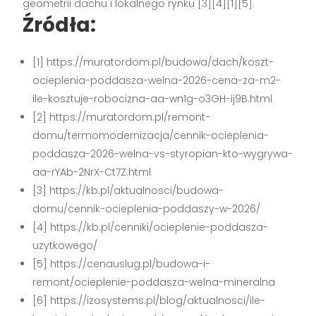
geometrii dachu i lokalnego rynku [3][4][1][5].
Źródła:
[1] https://muratordom.pl/budowa/dach/koszt-
ocieplenia-poddasza-welna-2026-cena-za-m2-
ile-kosztuje-robocizna-aa-wn1g-o3GH-ij9B.html
[2] https://muratordom.pl/remont-
domu/termomodernizacja/cennik-ocieplenia-
poddasza-2026-welna-vs-styropian-kto-wygrywa-
aa-rYAb-2NrX-Ct7Z.html
[3] https://kb.pl/aktualnosci/budowa-
domu/cennik-ocieplenia-poddaszy-w-2026/
[4] https://kb.pl/cenniki/ocieplenie-poddasza-
uzytkowego/
[5] https://cenauslug.pl/budowa-i-
remont/ocieplenie-poddasza-welna-mineralna
[6] https://izosystems.pl/blog/aktualnosci/ile-