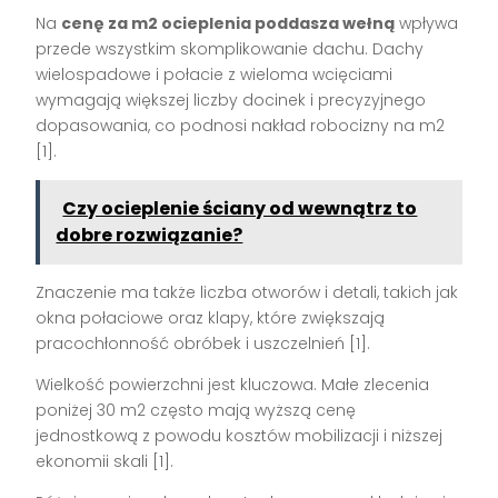
Na
cenę za m2 ocieplenia poddasza wełną
wpływa
przede wszystkim skomplikowanie dachu. Dachy
wielospadowe i połacie z wieloma wcięciami
wymagają większej liczby docinek i precyzyjnego
dopasowania, co podnosi nakład robocizny na m2
[1].
Czy ocieplenie ściany od wewnątrz to
dobre rozwiązanie?
Znaczenie ma także liczba otworów i detali, takich jak
okna połaciowe oraz klapy, które zwiększają
pracochłonność obróbek i uszczelnień [1].
Wielkość powierzchni jest kluczowa. Małe zlecenia
poniżej 30 m2 często mają wyższą cenę
jednostkową z powodu kosztów mobilizacji i niższej
ekonomii skali [1].