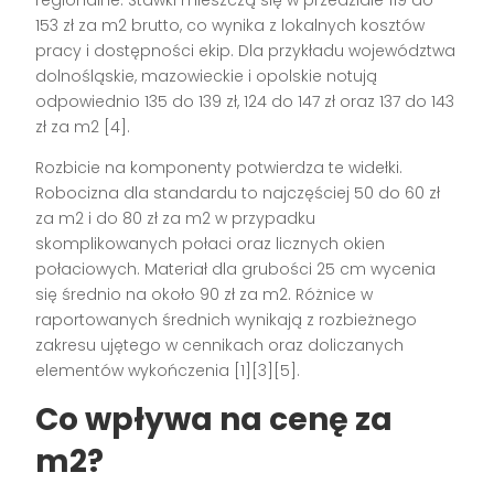
regionalne. Stawki mieszczą się w przedziale 119 do
153 zł za m2 brutto, co wynika z lokalnych kosztów
pracy i dostępności ekip. Dla przykładu województwa
dolnośląskie, mazowieckie i opolskie notują
odpowiednio 135 do 139 zł, 124 do 147 zł oraz 137 do 143
zł za m2 [4].
Rozbicie na komponenty potwierdza te widełki.
Robocizna dla standardu to najczęściej 50 do 60 zł
za m2 i do 80 zł za m2 w przypadku
skomplikowanych połaci oraz licznych okien
połaciowych. Materiał dla grubości 25 cm wycenia
się średnio na około 90 zł za m2. Różnice w
raportowanych średnich wynikają z rozbieżnego
zakresu ujętego w cennikach oraz doliczanych
elementów wykończenia [1][3][5].
Co wpływa na cenę za
m2?