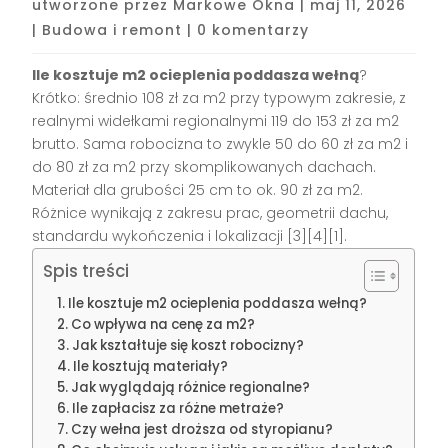
utworzone przez
Markowe Okna
|
maj 11, 2026
|
Budowa i remont
|
0 komentarzy
Ile kosztuje m2 ocieplenia poddasza wełną
?
Krótko: średnio 108 zł za m2 przy typowym zakresie, z
realnymi widełkami regionalnymi 119 do 153 zł za m2
brutto. Sama robocizna to zwykle 50 do 60 zł za m2 i
do 80 zł za m2 przy skomplikowanych dachach.
Materiał dla grubości 25 cm to ok. 90 zł za m2.
Różnice wynikają z zakresu prac, geometrii dachu,
standardu wykończenia i lokalizacji [3][4][1].
Spis treści
Ile kosztuje m2 ocieplenia poddasza wełną?
Co wpływa na cenę za m2?
Jak kształtuje się koszt robocizny?
Ile kosztują materiały?
Jak wyglądają różnice regionalne?
Ile zapłacisz za różne metraże?
Czy wełna jest droższa od styropianu?