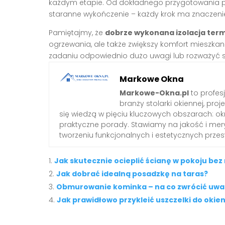
każdym etapie. Od dokładnego przygotowania po
staranne wykończenie – każdy krok ma znaczeni
Pamiętajmy, że
dobrze wykonana izolacja ter
ogrzewania, ale także zwiększy komfort mieszka
zadaniu odpowiednio dużo uwagi lub rozważyć sk
Markowe Okna
Markowe-Okna.pl
to profes
branży stolarki okiennej, proj
się wiedzą w pięciu kluczowych obszarach: okn
praktyczne porady. Stawiamy na jakość i mery
tworzeniu funkcjonalnych i estetycznych przes
Jak skutecznie ocieplić ścianę w pokoju be
Jak dobrać idealną posadzkę na taras?
Obmurowanie kominka – na co zwrócić uwa
Jak prawidłowo przykleić uszczelki do okie