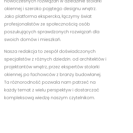
nowoczesnych rozwiązań w dziedzinie stolarki
okiennej i szeroko pojętego designu wnętrz.
Jako platforma ekspercka, łączymy świat
profesjonalistów ze społecznością osób
poszukujących sprawdzonych rozwiązań dla
swoich domów i mieszkań.
Nasza redakcja to zespół doświadczonych
specjalistów z różnych dziedzin: od architektów i
projektantów wnętrz, przez ekspertów stolarki
okiennej, po fachowców z branży budowlanej.
Ta różnorodność pozwala nam patrzeć na
każdy temat z wielu perspektyw i dostarczać
kompleksową wiedzę naszym czytelnikom.