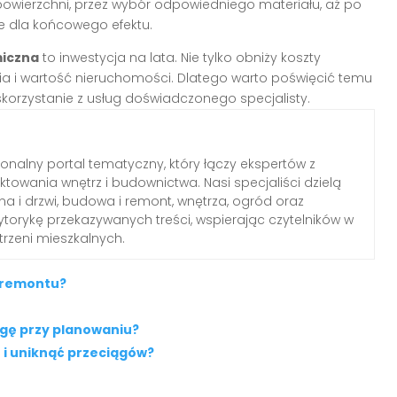
wierzchni, przez wybór odpowiedniego materiału, aż po
e dla końcowego efektu.
miczna
to inwestycja na lata. Nie tylko obniży koszty
nia i wartość nieruchomości. Dlatego warto poświęcić temu
orzystanie z usług doświadczonego specjalisty.
jonalny portal tematyczny, który łączy ekspertów z
ektowania wnętrz i budownictwa. Nasi specjaliści dzielą
a i drzwi, budowa i remont, wnętrza, ogród oraz
torykę przekazywanych treści, wspierając czytelników w
trzeni mieszkalnych.
z remontu?
gę przy planowaniu?
n i uniknąć przeciągów?