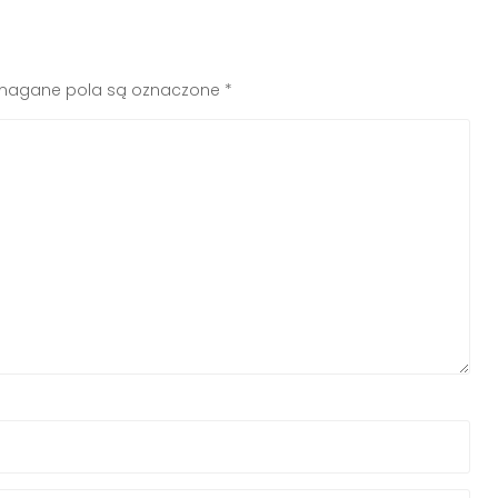
agane pola są oznaczone
*