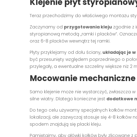
Klejenie płyt styropiano
Teraz przechodzimy do właściwego montażu styro
Zaczynamy od
przygotowania kleju
zgodnie z i
styropianową metodą „ramki i placków”. Oznacza 
oraz 6-8 placków wewnątrz tej ramki.
Płyty przyklejamy od dołu ściany,
układając je w
być przesunięty względem poprzedniego o połowę d
przylegały, a ewentualne szczeliny większe niż
Mocowanie mechaniczne
Samo klejenie może nie wystarczyć, zwłaszcza 
silne wiatry. Dlatego konieczne jest
dodatkowe 
Do tego celu używamy specjalnych kołków monta
lokalizacji, ale zazwyczaj stosuje się 4-8 kołkó
spodem znajdują się placki kleju.
Pamiętajmy, aby główki kołków były zlicowane z 