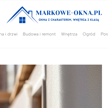
a i drzwi
Budowa i remont
Wnętrza
Ogród
Por