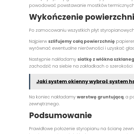
powodować powstawanie mostków termicznych
Wykończenie powierzchn
Po zamocowaniu wszystkich płyt styropianowych
Najpierw
szlifujemy całą powierzchnię
papierem
wyrównać ewentualne nierówności i uzyskać gła
Następnie nakładamy
siatkę z włókna szklane
zachodzić na siebie na zakładkach o szerokośc
Jaki system okienny wybrać system hs
Na koniec nakładamy
warstwę gruntującą
, a 
zewnętrznego.
Podsumowanie
Prawidłowe położenie styropianu na ścianę zew