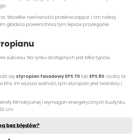
go.
a. Wszelkie nierówności przekraczające 1 cm należy
 gładsza powierzchnia, tym lepsze przyleganie
yropianu
a sukcesu. Na rynku dostępnych jest kilka typów,
dzi się
styropian fasadowy EPS 70
lub
EPS 80
. Liczby te
kPa. Im wyższa wartość, tym styropian jest twardszy i
strefy klimatycznej i wymagań energetycznych budynku.
 20 cm.
ną bez błędów?