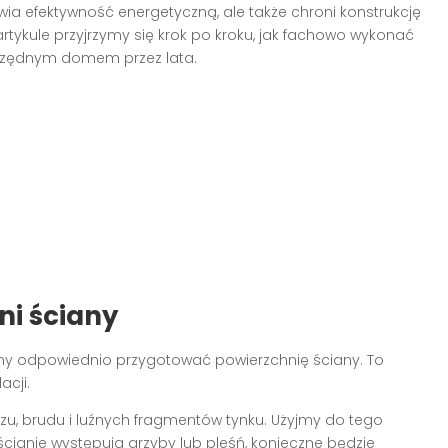
wia efektywność energetyczną, ale także chroni konstrukcję
rtykule przyjrzymy się krok po kroku, jak fachowo wykonać
zczędnym domem przez lata.
ni ściany
imy odpowiednio przygotować powierzchnię ściany. To
acji.
rzu, brudu i luźnych fragmentów tynku. Użyjmy do tego
a ścianie występują grzyby lub pleśń, konieczne będzie