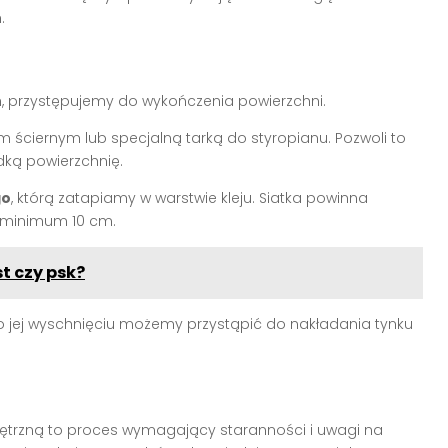
.
i
, przystępujemy do wykończenia powierzchni.
 ściernym lub specjalną tarką do styropianu. Pozwoli to
dką powierzchnię.
go
, którą zatapiamy w warstwie kleju. Siatka powinna
i minimum 10 cm.
t czy psk?
po jej wyschnięciu możemy przystąpić do nakładania tynku
nętrzną to proces wymagający staranności i uwagi na