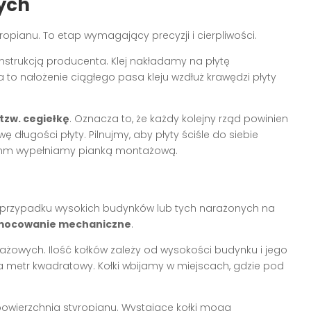
wych
pianu. To etap wymagający precyzji i cierpliwości.
nstrukcją producenta. Klej nakładamy na płytę
to nałożenie ciągłego pasa kleju wzdłuż krawędzi płyty
 tzw. cegiełkę
. Oznacza to, że każdy kolejny rząd powinien
ługości płyty. Pilnujmy, aby płyty ściśle do siebie
 2 mm wypełniamy pianką montażową.
w przypadku wysokich budynków lub tych narażonych na
mocowanie mechaniczne
.
żowych. Ilość kołków zależy od wysokości budynku i jego
w na metr kwadratowy. Kołki wbijamy w miejscach, gdzie pod
powierzchnią styropianu. Wystające kołki mogą