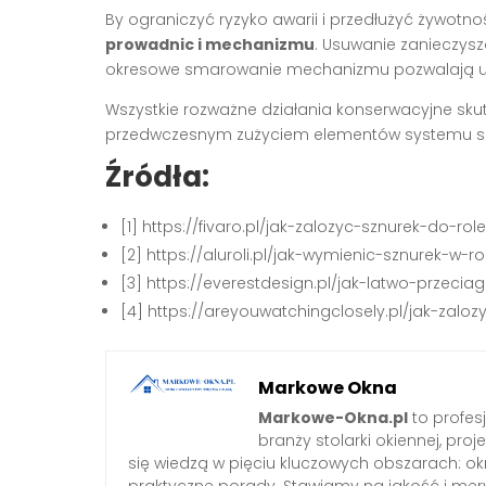
By ograniczyć ryzyko awarii i przedłużyć żywotn
prowadnic i mechanizmu
. Usuwanie zanieczys
okresowe smarowanie mechanizmu pozwalają 
Wszystkie rozważne działania konserwacyjne skut
przedwczesnym zużyciem elementów systemu szn
Źródła:
[1] https://fivaro.pl/jak-zalozyc-sznurek-do-ro
[2] https://aluroli.pl/jak-wymienic-sznurek-w-ro
[3] https://everestdesign.pl/jak-latwo-przec
[4] https://areyouwatchingclosely.pl/jak-zalo
Markowe Okna
Markowe-Okna.pl
to profes
branży stolarki okiennej, proj
się wiedzą w pięciu kluczowych obszarach: okn
praktyczne porady. Stawiamy na jakość i mery