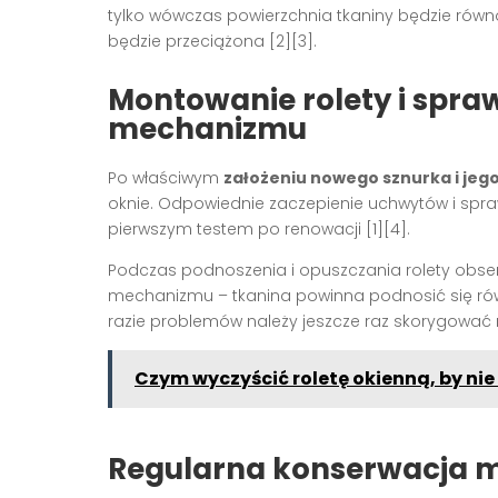
tylko wówczas powierzchnia tkaniny będzie równo
będzie przeciążona
[2][3]
.
Montowanie rolety i spra
mechanizmu
Po właściwym
założeniu nowego sznurka i jeg
oknie. Odpowiednie zaczepienie uchwytów i spr
pierwszym testem po renowacji
[1][4]
.
Podczas podnoszenia i opuszczania rolety obse
mechanizmu – tkanina powinna podnosić się rów
razie problemów należy jeszcze raz skorygować 
Czym wyczyścić roletę okienną, by ni
Regularna konserwacja m