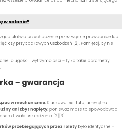
przez wszelkie prowadnice aż do mechanizmu sterującego
ię w salonie?
ąco ułatwia przechodzenie przez wąskie prowadnice lub
zacięć czy przypadkowych uszkodzeń
[2]
. Pamiętaj, by nie
niej długości i wytrzymałości – tylko takie parametry
.
urka – gwarancja
iązać w mechanizmie
. Kluczowa jest tutaj umiejętna
luźny ani zbyt napięty
, ponieważ może to spowodować
 czasem trwałe uszkodzenia
[2][3]
.
urków przebiegających przez rolety
było identyczne –