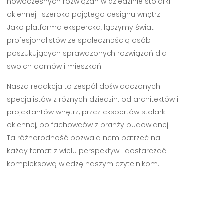
nowoczesnych rozwiązań w dziedzinie stolarki
okiennej i szeroko pojętego designu wnętrz.
Jako platforma ekspercka, łączymy świat
profesjonalistów ze społecznością osób
poszukujących sprawdzonych rozwiązań dla
swoich domów i mieszkań.
Nasza redakcja to zespół doświadczonych
specjalistów z różnych dziedzin: od architektów i
projektantów wnętrz, przez ekspertów stolarki
okiennej, po fachowców z branży budowlanej.
Ta różnorodność pozwala nam patrzeć na
każdy temat z wielu perspektyw i dostarczać
kompleksową wiedzę naszym czytelnikom.