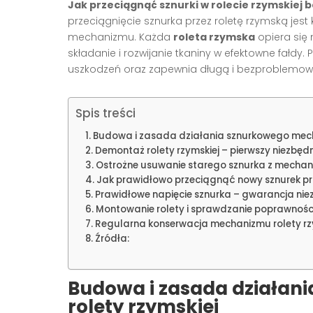
Jak przeciągnąć sznurki w rolecie rzymskiej
przeciągnięcie sznurka przez roletę rzymską jest
mechanizmu. Każda
roleta rzymska
opiera się
składanie i rozwijanie tkaniny w efektowne fałdy
uszkodzeń oraz zapewnia długą i bezproblemową
Spis treści
Budowa i zasada działania sznurkowego mech
Demontaż rolety rzymskiej – pierwszy niezbęd
Ostrożne usuwanie starego sznurka z mecha
Jak prawidłowo przeciągnąć nowy sznurek pr
Prawidłowe napięcie sznurka – gwarancja ni
Montowanie rolety i sprawdzanie poprawnośc
Regularna konserwacja mechanizmu rolety rz
Źródła:
Budowa i zasada działa
rolety rzymskiej