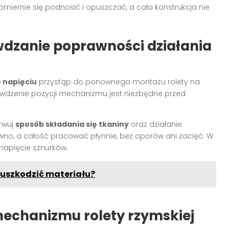
miernie się podnosić i opuszczać, a cała konstrukcja nie
wdzanie poprawności działania
o napięciu
przystąp do ponownego montażu rolety na
awdzenie pozycji mechanizmu jest niezbędne przed
rwuj
sposób składania się tkaniny
oraz działanie
no, a całość pracować płynnie, bez oporów ani zacięć. W
napięcie sznurków.
e uszkodzić materiału?
echanizmu rolety rzymskiej