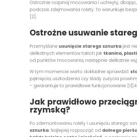
Ostrożnie rozpinaj mocowania i uchwyty, dbając,
podczas zdejmowania rolety. To warunkuje bez
[2]
.
Ostrożne usuwanie stare
Przemyślane
usunięcie starego sznurka
jest ni
delikatnych elementów takich jak
tkanina, plas
od punktów mocowania, następnie delikatnie wyjm
W tym momencie warto dokładnie sprawdzić
st
pęknięcia, uszkodzenia czy ślady zużycia powinn
– gwarantuje to prawidłowe funkcjonowanie
[1][4
Jak prawidłowo przeciągn
rzymską?
Po zdemontowaniu rolety i usunięciu starego sz
sznurka
. Najlepiej rozpocząć od
dolnego pierśc