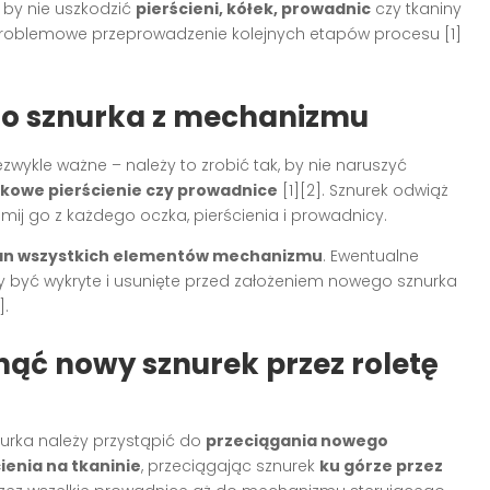
 by nie uszkodzić
pierścieni, kółek, prowadnic
czy tkaniny
problemowe przeprowadzenie kolejnych etapów procesu
[1]
go sznurka z mechanizmu
ezwykle ważne – należy to zrobić tak, by nie naruszyć
tikowe pierścienie czy prowadnice
[1][2]
. Sznurek odwiąż
ij go z każdego oczka, pierścienia i prowadnicy.
an wszystkich elementów mechanizmu
. Ewentualne
y być wykryte i usunięte przed założeniem nowego sznurka
]
.
ąć nowy sznurek przez roletę
nurka należy przystąpić do
przeciągania nowego
ienia na tkaninie
, przeciągając sznurek
ku górze przez