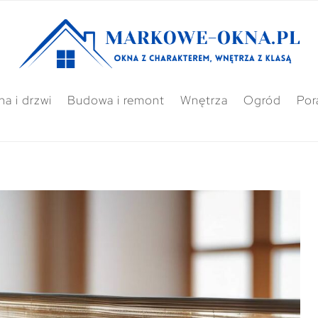
a i drzwi
Budowa i remont
Wnętrza
Ogród
Por