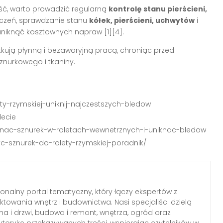
ość, warto prowadzić regularną
kontrolę stanu pierścieni,
zczeń, sprawdzanie stanu
kółek, pierścieni, uchwytów
i
uniknąć kosztownych napraw
[1][4]
.
kują płynną i bezawaryjną pracą, chroniąc przed
urkowego i tkaniny.
lety-rzymskiej-uniknij-najczestszych-bledow
lecie
iagnac-sznurek-w-roletach-wewnetrznych-i-uniknac-bledow
zyc-sznurek-do-rolety-rzymskiej-poradnik/
jonalny portal tematyczny, który łączy ekspertów z
ektowania wnętrz i budownictwa. Nasi specjaliści dzielą
a i drzwi, budowa i remont, wnętrza, ogród oraz
torykę przekazywanych treści, wspierając czytelników w