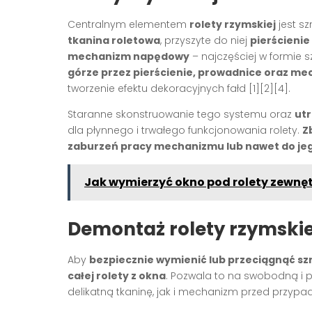
Centralnym elementem
rolety rzymskiej
jest s
tkanina roletowa
, przyszyte do niej
pierścienie
mechanizm napędowy
– najczęściej w formie s
górze przez pierścienie, prowadnice oraz m
tworzenie efektu dekoracyjnych fałd
[1][2][4]
.
Staranne skonstruowanie tego systemu oraz
ut
dla płynnego i trwałego funkcjonowania rolety.
Z
zaburzeń pracy mechanizmu lub nawet do je
Jak wymierzyć okno pod rolety zewnę
Demontaż rolety rzymskie
Aby
bezpiecznie wymienić lub przeciągnąć szn
całej rolety z okna
. Pozwala to na swobodną i 
delikatną tkaninę, jak i mechanizm przed przy