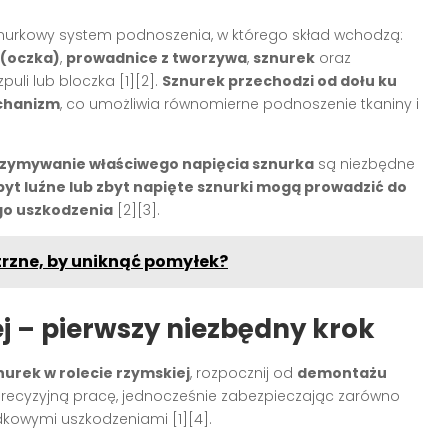
znurkowy system podnoszenia, w którego skład wchodzą:
 (oczka)
,
prowadnice z tworzywa
,
sznurek
oraz
zpuli lub bloczka
[1][2]
.
Sznurek przechodzi od dołu ku
echanizm
, co umożliwia równomierne podnoszenie tkaniny i
rzymywanie właściwego napięcia sznurka
są niezbędne
byt luźne lub zbyt napięte sznurki mogą prowadzić do
go uszkodzenia
[2][3]
.
trzne, by uniknąć pomyłek?
j – pierwszy niezbędny krok
urek w rolecie rzymskiej
, rozpocznij od
demontażu
precyzyjną pracę, jednocześnie zabezpieczając zarówno
padkowymi uszkodzeniami
[1][4]
.