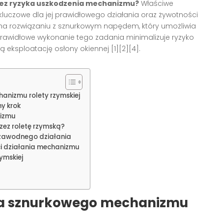
 bez ryzyka uszkodzenia mechanizmu?
Właściwe
 kluczowe dla jej prawidłowego działania oraz żywotności
 na rozwiązaniu z sznurkowym napędem, który umożliwia
. Prawidłowe wykonanie tego zadania minimalizuje ryzyko
 eksploatację osłony okiennej
[1][2][4]
.
anizmu rolety rzymskiej
ny krok
nizmu
zez roletę rzymską?
ezawodnego działania
i działania mechanizmu
ymskiej
nia sznurkowego mechanizmu