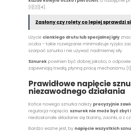
każde kolejne oczko i pierścień
, a następnie 
[1][2][4]
.
Zasłony czy rolety co lepiej sprawdzi s
Użycie
cienkiego drutu lub specjalnej igły
znacz
oczka – takie rozwiązanie minimalizuje ryzyko 
szarpać sznurka i nie używać nadmiernej siły.
Sznurek
powinien być dobrej jakości, o odpowied
zapewniają trwałą, płynną pracę mechanizmu
[1]
Prawidłowe napięcie szn
niezawodnego działania
Końce nowego sznurka należy
precyzyjnie zaw
regulacja napięcia:
sznurek nie może być zbyt 
niedoskonałe składanie się tkaniny, zacinki, a z
Bardzo ważne jest, by
napięcie wszystkich szn