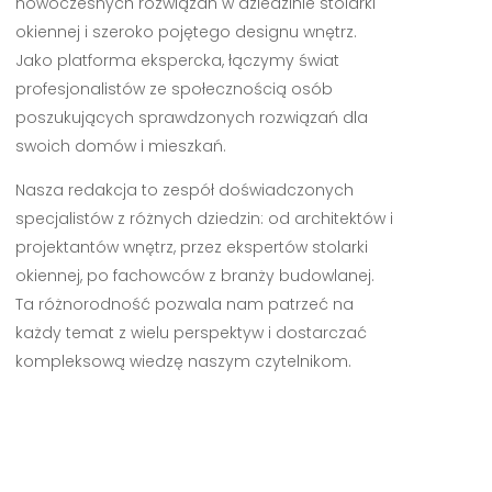
nowoczesnych rozwiązań w dziedzinie stolarki
okiennej i szeroko pojętego designu wnętrz.
Jako platforma ekspercka, łączymy świat
profesjonalistów ze społecznością osób
poszukujących sprawdzonych rozwiązań dla
swoich domów i mieszkań.
Nasza redakcja to zespół doświadczonych
specjalistów z różnych dziedzin: od architektów i
projektantów wnętrz, przez ekspertów stolarki
okiennej, po fachowców z branży budowlanej.
Ta różnorodność pozwala nam patrzeć na
każdy temat z wielu perspektyw i dostarczać
kompleksową wiedzę naszym czytelnikom.