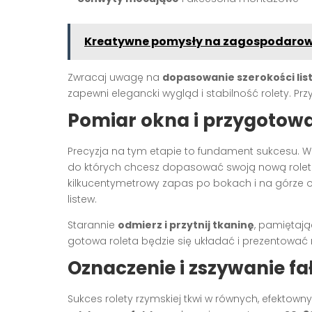
Kreatywne pomysły na zagospodarow
Zwracaj uwagę na
dopasowanie szerokości lis
zapewni elegancki wygląd i stabilność rolety. Pr
Pomiar okna i przygotowa
Precyzja na tym etapie to fundament sukcesu. W 
do których chcesz dopasować swoją nową rolet
kilkucentymetrowy zapas po bokach i na górze or
listew.
Starannie
odmierz i przytnij tkaninę
, pamiętają
gotowa roleta będzie się układać i prezentować 
Oznaczenie i zszywanie fał
Sukces rolety rzymskiej tkwi w równych, efektown