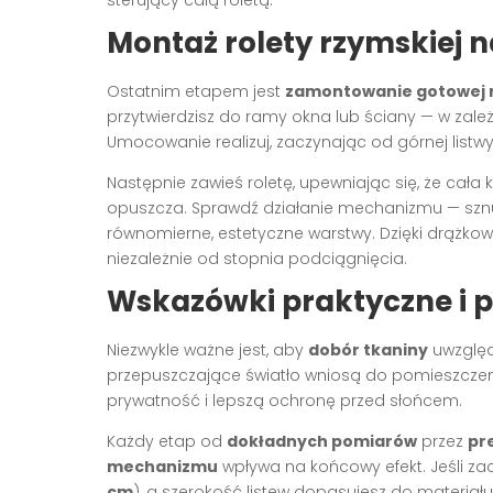
Montaż rolety rzymskiej n
Ostatnim etapem jest
zamontowanie gotowej r
przytwierdzisz do ramy okna lub ściany — w zal
Umocowanie realizuj, zaczynając od górnej listw
Następnie zawieś roletę, upewniając się, że cała
opuszcza. Sprawdź działanie mechanizmu — sznur
równomierne, estetyczne warstwy. Dzięki drążkow
niezależnie od stopnia podciągnięcia.
Wskazówki praktyczne i
Niezwykle ważne jest, aby
dobór tkaniny
uwzględn
przepuszczające światło wniosą do pomieszczeni
prywatność i lepszą ochronę przed słońcem.
Każdy etap od
dokładnych pomiarów
przez
pr
mechanizmu
wpływa na końcowy efekt. Jeśli zac
cm
), a szerokość listew dopasujesz do materiał