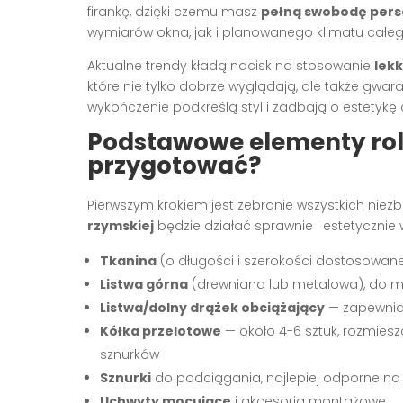
firankę, dzięki czemu masz
pełną swobodę perso
wymiarów okna, jak i planowanego klimatu całeg
Aktualne trendy kładą nacisk na stosowanie
lek
które nie tylko dobrze wyglądają, ale także gwa
wykończenie podkreślą styl i zadbają o estetykę 
Podstawowe elementy role
przygotować?
Pierwszym krokiem jest zebranie wszystkich nie
rzymskiej
będzie działać sprawnie i estetycznie
Tkanina
(o długości i szerokości dostosowan
Listwa górna
(drewniana lub metalowa), do m
Listwa/dolny drążek obciążający
— zapewnia
Kółka przelotowe
— około 4-6 sztuk, rozmies
sznurków
Sznurki
do podciągania, najlepiej odporne na ś
Uchwyty mocujące
i akcesoria montażowe