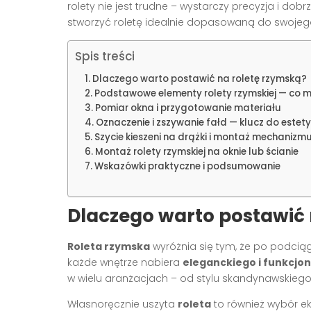
rolety nie jest trudne – wystarczy precyzja i dob
stworzyć roletę idealnie dopasowaną do swojeg
Spis treści
Dlaczego warto postawić na roletę rzymską?
Podstawowe elementy rolety rzymskiej — co 
Pomiar okna i przygotowanie materiału
Oznaczenie i zszywanie fałd — klucz do estety
Szycie kieszeni na drążki i montaż mechanizm
Montaż rolety rzymskiej na oknie lub ścianie
Wskazówki praktyczne i podsumowanie
Dlaczego warto postawić 
Roleta rzymska
wyróżnia się tym, że po podciąg
każde wnętrze nabiera
eleganckiego i funkcjo
w wielu aranżacjach – od stylu skandynawskiego,
Własnoręcznie uszyta
roleta
to również wybór e