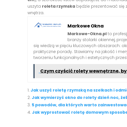
uszyta
roleta rzymska
będzie prezentować się 
wnętrza.
Markowe Okna
Markowe-Okna.pl
to profes
branży stolarki okiennej, proj
się wiedzą w pięciu kluczowych obszarach: okn
praktyczne porady. Stawiamy na jakość i mery
tworzeniu funkcjonalnych i estetycznych przes
Czym czyścić rolety wewnętrzne, b
Jak uszyć roletę rzymską na szelkach i odm
Jak wymierzyć okno do rolety dzień noc, ż
5 powodów, dla których warto zainwestować
Jak wyprostować roletę domowym sposob