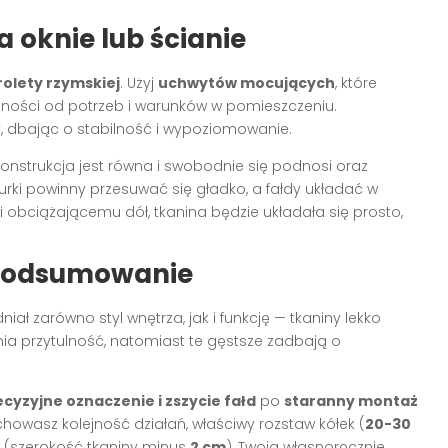
a oknie lub ścianie
olety rzymskiej
. Użyj
uchwytów mocujących
, które
eżności od potrzeb i warunków w pomieszczeniu.
y, dbając o stabilność i wypoziomowanie.
 konstrukcja jest równa i swobodnie się podnosi oraz
ki powinny przesuwać się gładko, a fałdy układać w
i obciążającemu dół, tkanina będzie układała się prosto,
 podsumowanie
iał zarówno styl wnętrza, jak i funkcję — tkaniny lekko
a przytulność, natomiast te gęstsze zadbają o
ecyzyjne oznaczenie i zszycie fałd
po
staranny montaż
howasz kolejność działań, właściwy rozstaw kółek (
20-30
u (szerokość tkaniny minus
2 cm
), Twoja własnoręcznie