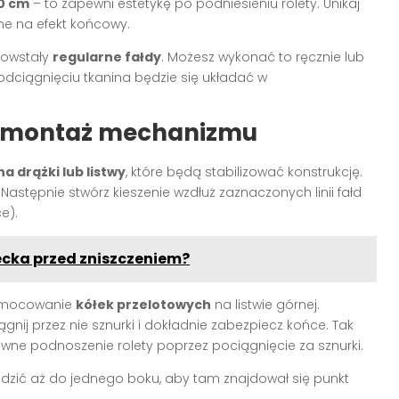
0 cm
– to zapewni estetykę po podniesieniu rolety. Unikaj
ne na efekt końcowy.
powstały
regularne fałdy
. Możesz wykonać to ręcznie lub
odciągnięciu tkanina będzie się układać w
i i montaż mechanizmu
na drążki lub listwy
, które będą stabilizować konstrukcję.
Następnie stwórz kieszenie wzdłuż zaznaczonych linii fałd
e).
ecka przed zniszczeniem?
 zamocowanie
kółek przelotowych
na listwie górnej.
iągnij przez nie sznurki i dokładnie zabezpiecz końce. Tak
ne podnoszenie rolety poprzez pociągnięcie za sznurki.
dzić aż do jednego boku, aby tam znajdował się punkt