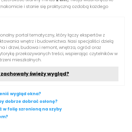
znakomicie i stanie się praktyczną ozdobą każdego
jonalny portal tematyczny, który łączy ekspertów z
ektowania wnętrz i budownictwa. Nasi specjaliści dzielą
a i drzwi, budowa i remont, wnętrza, ogród oraz
torykę przekazywanych treści, wspierając czytelników w
trzeni mieszkalnych.
y zachowały świeży wygląd?
ienić wygląd okna?
eby dobrze dobrać osłonę?
 w folię szronioną na szyby
em?