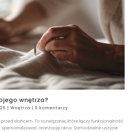
wojego wnętrza?
025
|
Wnętrza
|
0 komentarzy
 przed słońcem. To rozwiązanie, które łączy funkcjonalność
i spersonalizować aranżację okna. Samodzielne uszycie