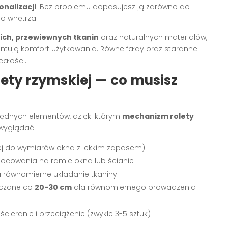
nalizacji
. Bez problemu dopasujesz ją zarówno do
o wnętrza.
kich, przewiewnych tkanin
oraz naturalnych materiałów,
rantują komfort użytkowania. Równe fałdy oraz staranne
całości.
ty rzymskiej — co musisz
zbędnych elementów, dzięki którym
mechanizm rolety
 wyglądać.
ej do wymiarów okna z lekkim zapasem)
ocowania na ramie okna lub ścianie
 równomierne układanie tkaniny
zczane co
20-30 cm
dla równomiernego prowadzenia
cieranie i przeciążenie (zwykle 3-5 sztuk)