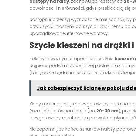
odstępy na fałdy
, zachowując rozstaw co
20-3
dowolności i nierówności, gdyż przekładają się o
Następnie przeszyj wyznaczone miejsca tak, by 
przy użyciu maszyny do szycia. Dzięki temu po p
uporządkowane, efektowne warstwy.
Szycie kieszeni na drążk
Kolejnym ważnym etapem jest uszycie
kieszeni 
Najpierw podwiń i obszyj brzeg dolny oraz górny. 
(tam, gdzie będą umieszczone drążki stabilizując
Jak zabezpieczyć ścianę w pokoju dzi
Kiedy materiał jest już przygotowany, pora na
Rozmieść je równomiernie (co
20-30 cm
), przec
przygotowany mechanizm pozwoli na płynne i rów
Nie zapomnij, że końce sznurków należy poprowa
sterujący całą roletą.