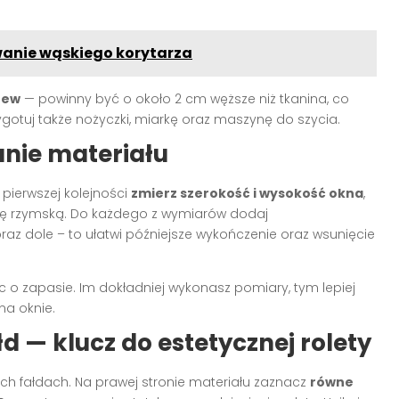
anie wąskiego korytarza
tew
— powinny być o około 2 cm węższe niż tkanina, co
zygotuj także nożyczki, miarkę oraz maszynę do szycia.
nie materiału
pierwszej kolejności
zmierz szerokość i wysokość okna
,
ę rzymską. Do każdego z wymiarów dodaj
az dole – to ułatwi późniejsze wykończenie oraz wsunięcie
c o zapasie. Im dokładniej wykonasz pomiary, tym lepiej
na oknie.
d — klucz do estetycznej rolety
ych fałdach. Na prawej stronie materiału zaznacz
równe