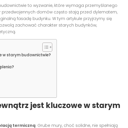
budownictwie to wyzwanie, które wymaga przemyślanego
zy przedwojennych domów często stają przed dylematem,
yginalną fasadę budynku. W tym artykule przyjrzymy się
pozwolą zachować charakter starych budynków,
etyczną.
we w starym budownictwie?
eplenia?
ewnątrz jest kluczowe w starym
olacją termiczną
. Grube mury, choć solidne, nie spełniają