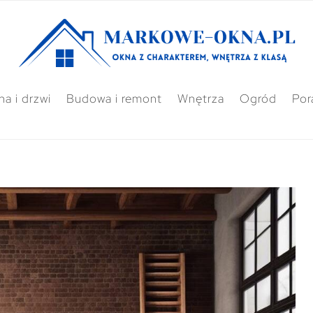
a i drzwi
Budowa i remont
Wnętrza
Ogród
Por