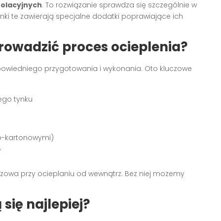
olacyjnych
. To rozwiązanie sprawdza się szczególnie w
nki te zawierają specjalne dodatki poprawiające ich
prowadzić proces ocieplenia?
powiedniego przygotowania i wykonania. Oto kluczowe
ego tynku
o-kartonowymi)
y
czowa przy ocieplaniu od wewnątrz. Bez niej możemy
się najlepiej?