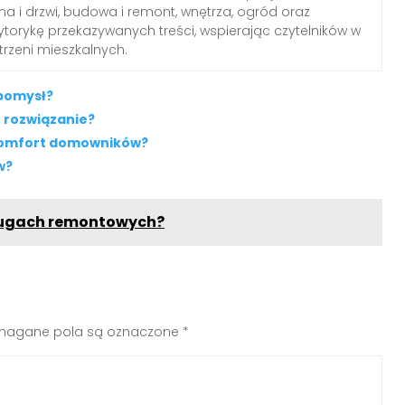
a i drzwi, budowa i remont, wnętrza, ogród oraz
torykę przekazywanych treści, wspierając czytelników w
trzeni mieszkalnych.
 pomysł?
e rozwiązanie?
ć komfort domowników?
w?
ługach remontowych?
agane pola są oznaczone
*