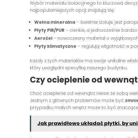
Wybór materiału izolacyjnego to kluczowa decy
najpopularniejszych opcji znajdują się:
Wełna mineralna
– świetnie izoluje, jest par
Płyty PIR/PUR
– cienkie, a jednocześnie bardzo
Aerożel
– nowoczesny materiał o wyjątkowych
Płyty klimatyczne
– regulują wilgotność w po
Każdy z tych materiałów ma swoje unikalne właś
który uwzględni specyfikę naszego budynku.
Czy ocieplenie od wewnąt
Choć ocieplenie od wewnątrz niesie ze sobą wie
Jednym z głównych problemów może być
zmnie
przypadku małych wnętrz może to być znaczące
Jak prawidłowo układać płytki, by un