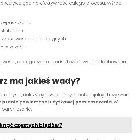
zja wpływająca na efektywność całego procesu. Wśród
oprzepuszczalna
 skuteczne
 właściwościach izolacyjnych
mieszczeniu
ciwości, dlatego warto skonsultować wybór z fachowcem,
rz ma jakieś wady?
le korzyści, należy być świadomym potencjalnych wyzwań.
jszenie powierzchni użytkowej pomieszczenia
. W
 ograniczenie.
iknąć częstych błędów?