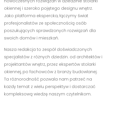
nowoczesnych rozwiązań w dziedzinie stolarki
okiennej i szeroko pojętego designu wnętrz.
Jako platforma ekspercka, łączymy świat
profesjonalistów ze społecznością osób
poszukujących sprawdzonych rozwiązań dla
swoich domów i mieszkań.
Nasza redakcja to zespół doświadczonych
specjalistów z różnych dziedzin: od architektów i
projektantów wnętrz, przez ekspertów stolarki
okiennej, po fachowców z branży budowlanej.
Ta różnorodność pozwala nam patrzeć na
każdy temat z wielu perspektyw i dostarczać
kompleksową wiedzę naszym czytelnikom.