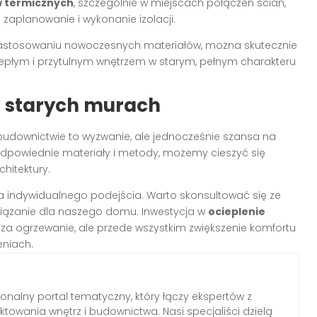
 termicznych
, szczególnie w miejscach połączeń ścian,
 zaplanowanie i wykonanie izolacji.
 zastosowaniu nowoczesnych materiałów, można skutecznie
iepłym i przytulnym wnętrzem w starym, pełnym charakteru
 starych murach
udownictwie to wyzwanie, ale jednocześnie szansa na
dpowiednie materiały i metody, możemy cieszyć się
hitektury.
a indywidualnego podejścia. Warto skonsultować się ze
wiązanie dla naszego domu. Inwestycja w
ocieplenie
za ogrzewanie, ale przede wszystkim zwiększenie komfortu
eniach.
jonalny portal tematyczny, który łączy ekspertów z
ektowania wnętrz i budownictwa. Nasi specjaliści dzielą