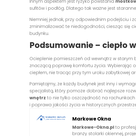
Innym aspektem jest ryzyko powstania
mostków
sufitów i podłóg. Dlatego tak ważne jest staranne
Niemniej jednak, przy odpowiednim podejściu i
zminimalizować te niedogodności, ciesząc się c
budynku.
Podsumowanie – ciepło w
Ocieplenie pomieszczeń od wewnątrz w starym b
znaczącą poprawę komfortu życia. Wybierając o
ciepłem, nie tracąc przy tym uroku zabytkowej arc
Pamiętajmy, że każdy budynek jest inny i wymag
specjalistą, który pomoże dobrać najlepsze roz
wnętrz
to nie tylko oszczędność na rachunkach 
i poprawa jakości życia w historycznych przestrz
Markowe Okna
Markowe-Okna.pl
to profes
branży stolarki okiennej, proj