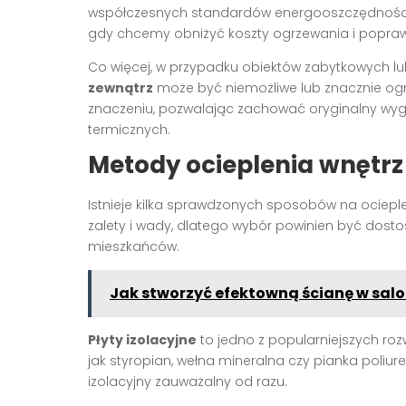
współczesnych standardów energooszczędności. 
gdy chcemy obniżyć koszty ogrzewania i popraw
Co więcej, w przypadku obiektów zabytkowych l
zewnątrz
może być niemożliwe lub znacznie ogr
znaczeniu, pozwalając zachować oryginalny wy
termicznych.
Metody ocieplenia wnętrz
Istnieje kilka sprawdzonych sposobów na ociep
zalety i wady, dlatego wybór powinien być dost
mieszkańców.
Jak stworzyć efektowną ścianę w sal
Płyty izolacyjne
to jedno z popularniejszych ro
jak styropian, wełna mineralna czy pianka poliur
izolacyjny zauważalny od razu.