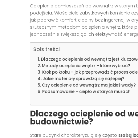
Ocieplenie pomieszczeń od wewnątrz w starym 
podejścia. Właściciele zabytkowych kamienic c
jak poprawić komfort cieplny bez ingerencji w or
skutecznym metodom ocieplenia wnętrz, które 
jednocześnie zwiększając ich efektywność energ
Spis treści
Dlaczego ocieplenie od wewnątrz jest kluczo
Metody ocieplenia wnętrz – które wybrać?
Krok po kroku – jak przeprowadzić proces oci
Jakie materiały sprawdzą się najlepiej?
Czy ocieplenie od wewnątrz ma jakieś wady?
Podsumowanie – ciepło w starych murach
Dlaczego ocieplenie od w
budownictwie?
Stare budynki charakteryzują się często
słabą iz