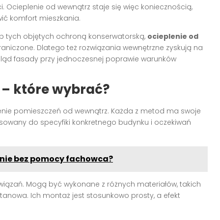
Ocieplenie od wewnątrz staje się więc koniecznością,
ić komfort mieszkania.
ub tych objętych ochroną konserwatorską,
ocieplenie od
aniczone. Dlatego też rozwiązania wewnętrzne zyskują na
gląd fasady przy jednoczesnej poprawie warunków
 – które wybrać?
lenie pomieszczeń od wewnątrz. Każda z metod ma swoje
osowany do specyfiki konkretnego budynku i oczekiwań
onie bez pomocy fachowca?
związań. Mogą być wykonane z różnych materiałów, takich
etanowa. Ich montaż jest stosunkowo prosty, a efekt