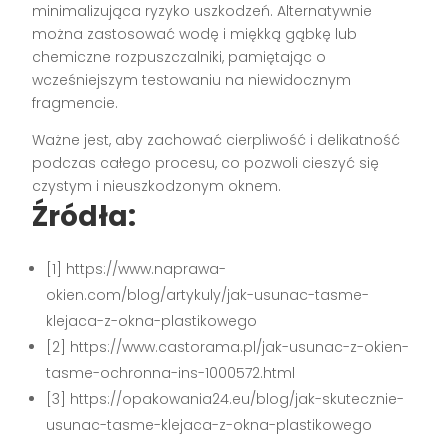
minimalizująca ryzyko uszkodzeń. Alternatywnie
można zastosować wodę i miękką gąbkę lub
chemiczne rozpuszczalniki, pamiętając o
wcześniejszym testowaniu na niewidocznym
fragmencie.
Ważne jest, aby zachować cierpliwość i delikatność
podczas całego procesu, co pozwoli cieszyć się
czystym i nieuszkodzonym oknem.
Źródła:
[1] https://www.naprawa-
okien.com/blog/artykuly/jak-usunac-tasme-
klejaca-z-okna-plastikowego
[2] https://www.castorama.pl/jak-usunac-z-okien-
tasme-ochronna-ins-1000572.html
[3] https://opakowania24.eu/blog/jak-skutecznie-
usunac-tasme-klejaca-z-okna-plastikowego