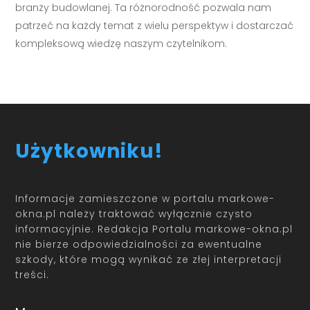
branży budowlanej. Ta różnorodność pozwala nam
patrzeć na każdy temat z wielu perspektyw i dostarczać
kompleksową wiedzę naszym czytelnikom.
Użytkowniku!
Informacje zamieszczone w portalu markowe-
okna.pl należy traktować wyłącznie czysto
informacyjnie. Redakcja Portalu markowe-okna.pl
nie bierze odpowiedzialności za ewentualne
szkody, które mogą wynikać ze złej interpretacji
treści.