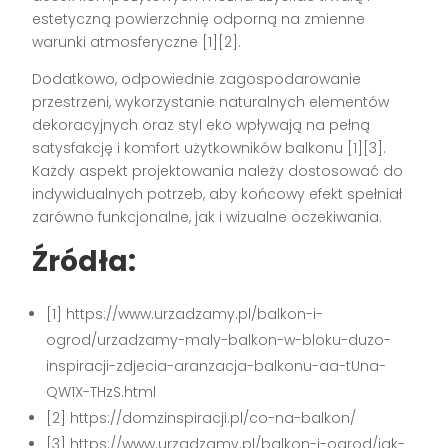
estetyczną powierzchnię odporną na zmienne
warunki atmosferyczne [1][2].
Dodatkowo, odpowiednie zagospodarowanie
przestrzeni, wykorzystanie naturalnych elementów
dekoracyjnych oraz styl eko wpływają na pełną
satysfakcję i komfort użytkowników balkonu [1][3].
Każdy aspekt projektowania należy dostosować do
indywidualnych potrzeb, aby końcowy efekt spełniał
zarówno funkcjonalne, jak i wizualne oczekiwania.
Źródła:
[1] https://www.urzadzamy.pl/balkon-i-
ogrod/urzadzamy-maly-balkon-w-bloku-duzo-
inspiracji-zdjecia-aranzacja-balkonu-aa-tUna-
QW1X-THzS.html
[2] https://domzinspiracji.pl/co-na-balkon/
[3] https://www.urzadzamy.pl/balkon-i-ogrod/jak-