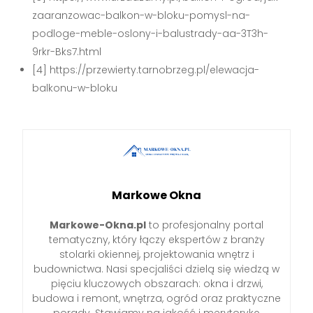
zaaranzowac-balkon-w-bloku-pomysl-na-
podloge-meble-oslony-i-balustrady-aa-3T3h-
9rkr-Bks7.html
[4] https://przewierty.tarnobrzeg.pl/elewacja-
balkonu-w-bloku
Markowe Okna
Markowe-Okna.pl
to profesjonalny portal
tematyczny, który łączy ekspertów z branży
stolarki okiennej, projektowania wnętrz i
budownictwa. Nasi specjaliści dzielą się wiedzą w
pięciu kluczowych obszarach: okna i drzwi,
budowa i remont, wnętrza, ogród oraz praktyczne
porady. Stawiamy na jakość i merytorykę