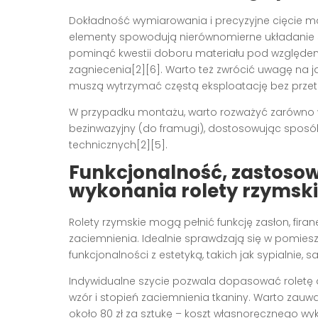
Dokładność wymiarowania i precyzyjne cięcie mat
elementy spowodują nierównomierne układanie się
pominąć kwestii doboru materiału pod względem
zagniecenia[2][6]. Warto też zwrócić uwagę na 
muszą wytrzymać częstą eksploatację bez przeta
W przypadku montażu, warto rozważyć zarówno war
bezinwazyjny (do framugi), dostosowując sposó
technicznych[2][5].
Funkcjonalność, zastosow
wykonania rolety rzymski
Rolety rzymskie mogą pełnić funkcję zasłon, fira
zaciemnienia. Idealnie sprawdzają się w pomiesz
funkcjonalności z estetyką, takich jak sypialnie, 
Indywidualne szycie pozwala dopasować roletę
wzór i stopień zaciemnienia tkaniny. Warto zauw
około 80 zł za sztukę – koszt własnoręcznego wy