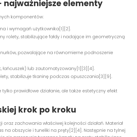
– najważniejsze elementy
ędnych komponentów:
a i wymagań użytkownika[1][2].
y rolety, stabilizujące fałdy i nadające im geometryczną
znurków, pozwalające na równomierne podnoszenie
, łańcuszek) lub zautomatyzowany[1][3][4].
y, stabilizuje tkaninę podczas opuszczania[3][9].
ylko prawidłowe działanie, ale także estetyczny efekt
skiej krok po kroku
 oraz zachowania właściwej kolejności działań. Materiał
na obszycie i tuneliki na pręty[2][4]. Następnie na tylnej