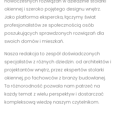
nowoczesnych rozwiązań w dziedzinie stolarki
okiennej i szeroko pojętego designu wnętrz.
Jako platforma ekspercka, łączymy świat
profesjonalistów ze społecznością osób
poszukujących sprawdzonych rozwiązań dla
swoich domów i mieszkań.
Nasza redakcja to zespół doświadczonych
specjalistów z różnych dziedzin: od architektów i
projektantów wnętrz, przez ekspertów stolarki
okiennej, po fachowców z branży budowlanej.
Ta różnorodność pozwala nam patrzeć na
każdy temat z wielu perspektyw i dostarczać
kompleksową wiedzę naszym czytelnikom.