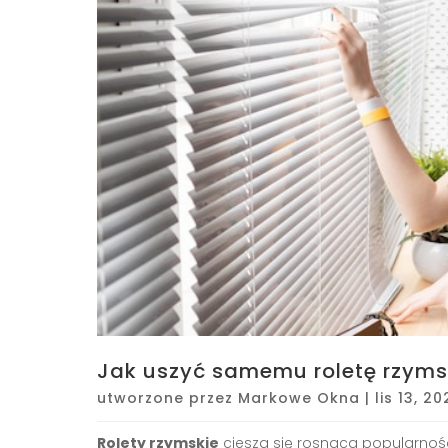
Jak uszyć samemu roletę rzyms
utworzone przez
Markowe Okna
|
lis 13, 2
Rolety rzymskie
cieszą się rosnącą popularnoś