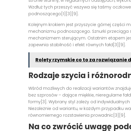
stronie tkaniny, w regularnych odstępach, wykonuj
Wzdłuż tych przeszyć wszywa się taśmy oczkowe
podnoszącego[1][3][9].
Kolejnym krokiem jest przyszycie górnej części 
mechanizmu podnoszącego. Sznurki przeciąga si
mechanizmem sterującym. Ostatnim etapem jest w
zapewnia stabilność i efekt równych fałd[3][9].
Rolety rzymskie co to za rozwiązanie 
Rodzaje szycia i różnoro
Wśród możliwych do realizacji wariantów znajduj
bez szprosów – dające miękkie, nieregularne fałdy 
formy[3]. Wybrany styl zależy od indywidualnych 
Niezależnie od wariantu, w każdym przypadku waż
równomiernego rozstawienia prowadnic[3][9].
Na co zwrócić uwagę podc