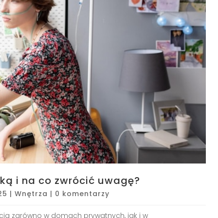
ką i na co zwrócić uwagę?
025
|
Wnętrza
|
0 komentarzy
cią zarówno w domach prywatnych, jak i w