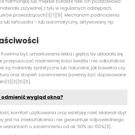
e harmonijkę lub miękkie bufiaste fale. Ich podstawowa
 materiału zszywanej z tyłu w regularnych odstępach,
nurków prowadzących[1][7][9]. Mechanizm podnoszenia
 lub łańcuszka – lub automatyczny, aktywowany np.
łaściwości
Powinna być umiarkowanie lekka i giętka, by układała się
ie przepuszczać nadmiernej ilości światła i nie odkształcać
ane są materiały syntetyczne lub naturalne, jak bawełna czy
gramatura oraz stopień zaciemnienia powinny być dopasowane
ni[2][3][5][6].
 i odmienić wygląd okna?
ć, komfort użytkowania oraz estetykę rolet. Materiał zbyt
tny jest na zniekształcenia i nie gwarantuje odpowiedniego
w wariantach o zaciemnieniu od ok. 50% do 100%[3].