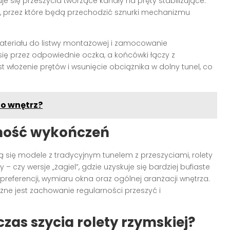
e się przeszycia tworzące kanały na pręty stabilizujące.
, przez które będą przechodzić sznurki mechanizmu
materiału do listwy montażowej i zamocowanie
ę przez odpowiednie oczka, a końcówki łączy z
łożenie prętów i wsunięcie obciążnika w dolny tunel, co
do wnętrz?
dność wykończeń
ą się modele z tradycyjnym tunelem z przeszyciami, rolety
– czy wersje „żagiel”, gdzie uzyskuje się bardziej bufiaste
preferencji, wymiaru okna oraz ogólnej aranżacji wnętrza.
ne jest zachowanie regularności przeszyć i
zas szycia rolety rzymskiej?