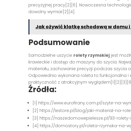
precyzyjnej pracy[2][6]. Nowoczesna technologia
dowolny wymiar[2][4].
Jak ożywić klatkę schodową w domu i 
Podsumowanie
Samodzielne uszycie
rolety rzymskiej
jest możl
krawieckie i dostęp do maszyny do szycia. Naj
materiału, zachowanie precyzji podczas szyci
Odpowiednio wykonana roleta to funkcjonalna i
praktyczność z atrakcyjnym wyglądem[1][2][3][6
Źródła:
[1] https://www.eurofirany.com.pl/szyte-na-wym
[2] https://lestore.pl/blog/jaki-material-na-r
[3] https://naszedomowepielesze.pl/93-rolety
[4] https://domostory.pl/roleta-rzymska-na-