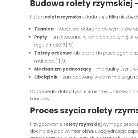
Budowa rolety rzymskiej 
Każda
roleta rzymska
składa się z kilku niezb
Tkanina
– właściwie dobrana do wymiarów okn
Pręty
– umieszczane w kanałach od tylnej stron
regularność[3][9].
Taśmy oczkowe
lub oczka do przeciągania s
materiału[1][9].
Mechanizm podnoszący
– manualny (sznurek
Obciążnik
– zamocowany w dolnym brzegu rolet
Odpowiedni dobór tych elementów umożliwia nie t
końcowy.
Proces szycia rolety rzym
Przygotowanie
rolety rzymskiej
wymaga precyzji
docina się pod wymiar okna, uwzględniając zapas 