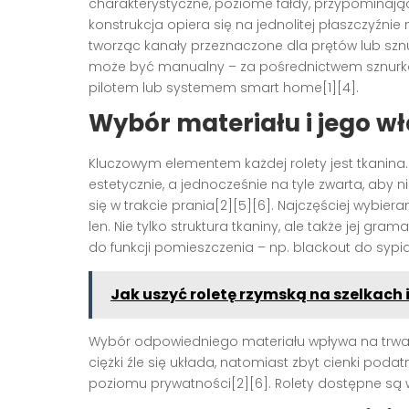
charakterystyczne, poziome fałdy, przypominając
konstrukcja opiera się na jednolitej płaszczyźnie
tworząc kanały przeznaczone dla prętów lub sz
może być manualny – za pośrednictwem sznurka
pilotem lub systemem smart home[1][4].
Wybór materiału i jego w
Kluczowym elementem każdej rolety jest tkanina. 
estetycznie, a jednocześnie na tyle zwarta, aby n
się w trakcie prania[2][5][6]. Najczęściej wybier
len. Nie tylko struktura tkaniny, ale także jej 
do funkcji pomieszczenia – np. blackout do sypial
Jak uszyć roletę rzymską na szelkach
Wybór odpowiedniego materiału wpływa na trwałoś
ciężki źle się układa, natomiast zbyt cienki poda
poziomu prywatności[2][6]. Rolety dostępne są 