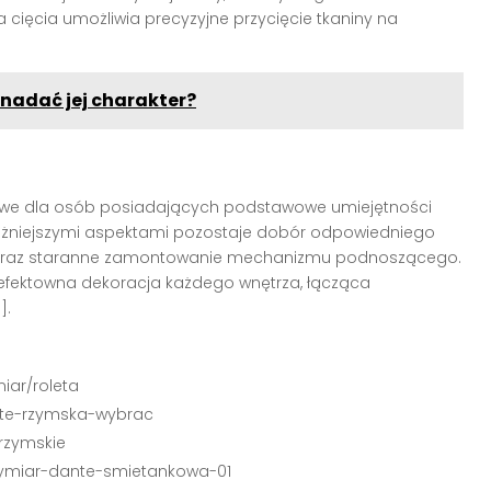
 cięcia umożliwia precyzyjne przycięcie tkaniny na
nadać jej charakter?
iwe dla osób posiadających podstawowe umiejętności
ważniejszymi aspektami pozostaje dobór odpowiedniego
a oraz staranne zamontowanie mechanizmu podnoszącego.
 efektowna dekoracja każdego wnętrza, łącząca
].
iar/roleta
olete-rzymska-wybrac
-rzymskie
wymiar-dante-smietankowa-01