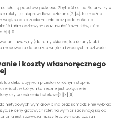
eriału są podstawą sukcesu. Zbyt krótkie lub źle przyszyte
 rolety i jej nieprawidłowe działanie[2][4]. Nie można
 wagi, stopnia zaciemnienia oraz podatności na
jakość taśm oczkowych oraz trwałość sznurków, które
rć[1][9].
iant inwazyjny (do ramy okiennej lub ściany), jak i
b mocowania do potrzeb wnętrza i własnych możliwości
anie i koszty własnoręcznego
ej
nek lub dekoracyjnych przesłon o różnym stopniu
czeniach, w których konieczne jest połączenie
salony czy przestrzenie hotelowe[2][3][6].
 do nietypowych wymiarów okna oraz samodzielnie wybrać
ażyć, że ceny gotowych rolet na wymiar zaczynają się od
konania jest zazwyczaj niższy, lecz wymaga czasu i