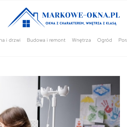
a i drzwi
Budowa i remont
Wnętrza
Ogród
Por