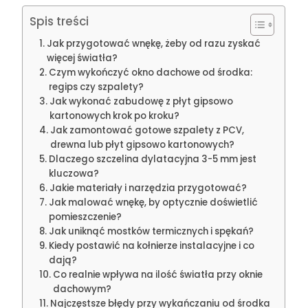
Spis treści
Jak przygotować wnękę, żeby od razu zyskać
więcej światła?
Czym wykończyć okno dachowe od środka:
regips czy szpalety?
Jak wykonać zabudowę z płyt gipsowo
kartonowych krok po kroku?
Jak zamontować gotowe szpalety z PCV,
drewna lub płyt gipsowo kartonowych?
Dlaczego szczelina dylatacyjna 3-5 mm jest
kluczowa?
Jakie materiały i narzędzia przygotować?
Jak malować wnękę, by optycznie doświetlić
pomieszczenie?
Jak uniknąć mostków termicznych i spękań?
Kiedy postawić na kołnierze instalacyjne i co
dają?
Co realnie wpływa na ilość światła przy oknie
dachowym?
Najczęstsze błędy przy wykańczaniu od środka