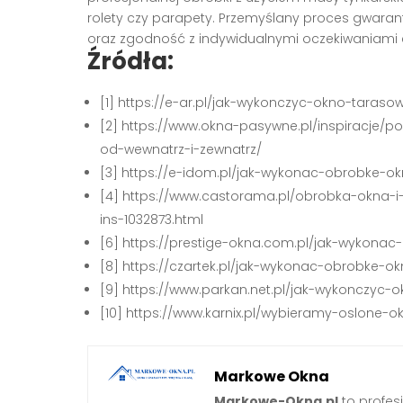
rolety czy parapety. Przemyślany proces gwaran
oraz zgodność z indywidualnymi oczekiwaniami 
Źródła:
[1] https://e-ar.pl/jak-wykonczyc-okno-tara
[2] https://www.okna-pasywne.pl/inspiracje/
od-wewnatrz-i-zewnatrz/
[3] https://e-idom.pl/jak-wykonac-obrobke-
[4] https://www.castorama.pl/obrobka-okna-i
ins-1032873.html
[6] https://prestige-okna.com.pl/jak-wykon
[8] https://czartek.pl/jak-wykonac-obrobke-
[9] https://www.parkan.net.pl/jak-wykonczyc-
[10] https://www.karnix.pl/wybieramy-oslone-
Markowe Okna
Markowe-Okna.pl
to profes