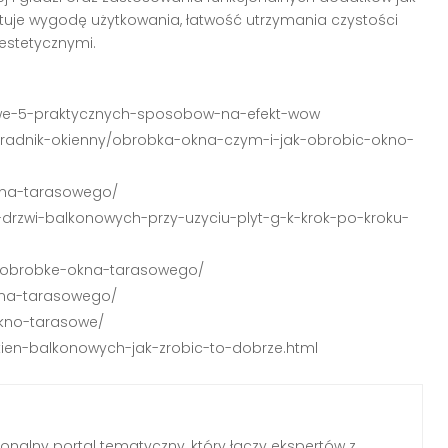
tuje wygodę użytkowania, łatwość utrzymania czystości
estetycznymi.
sowe-5-praktycznych-sposobow-na-efekt-wow
poradnik-okienny/obrobka-okna-czym-i-jak-obrobic-okno-
okna-tarasowego/
-drzwi-balkonowych-przy-uzyciu-plyt-g-k-krok-po-kroku-
ac-obrobke-okna-tarasowego/
okna-tarasowego/
okno-tarasowe/
okien-balkonowych-jak-zrobic-to-dobrze.html
jonalny portal tematyczny, który łączy ekspertów z