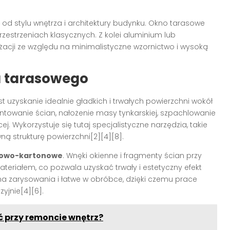
 od stylu wnętrza i architektury budynku. Okno tarasowe
estrzeniach klasycznych. Z kolei aluminium lub
ji ze względu na minimalistyczne wzornictwo i wysoką
a tarasowego
 uzyskanie idealnie gładkich i trwałych powierzchni wokół
towanie ścian, nałożenie masy tynkarskiej, szpachlowanie
 Wykorzystuje się tutaj specjalistyczne narzędzia, takie
wną strukturę powierzchni[2][4][8].
psowo-kartonowe
. Wnęki okienne i fragmenty ścian przy
eriałem, co pozwala uzyskać trwały i estetyczny efekt
a zarysowania i łatwe w obróbce, dzięki czemu prace
yjnie[4][6].
ć przy remoncie wnętrz?