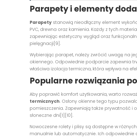
Parapety i elementy dod
Parapety
stanowią nieodłączny element wykończ
PVC, drewna oraz kamienia. Każdy z tych materiał
zapewniając estetyczny wygląd oraz funkcjonaln
pielęgnacji[9].
Wybierając parapet, należy zwrócić uwagę na j
okiennego. Odpowiednie podparcie zapewnia trwał
właściwa izolacja termiczna, która wpływa na e
Popularne rozwiązania p
Aby poprawić komfort użytkowania, warto rozw
termicznych
. Osłony okienne tego typu pozwal
pomieszczenia. Zapewniają także prywatność i
słoneczne dni[1][10].
Nowoczesne rolety i plisy są dostępne w różny
manualnie lub automatycznie. Ich odpowiednie 