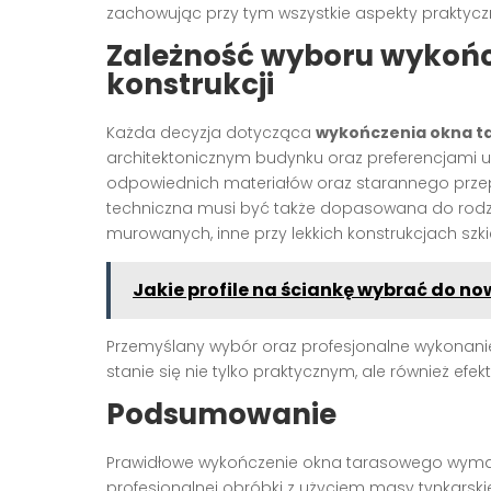
zachowując przy tym wszystkie aspekty praktyczne
Zależność wyboru wykończ
konstrukcji
Każda decyzja dotycząca
wykończenia okna t
architektonicznym budynku oraz preferencjami u
odpowiednich materiałów oraz starannego przep
techniczna musi być także dopasowana do rodza
murowanych, inne przy lekkich konstrukcjach szki
Jakie profile na ściankę wybrać do 
Przemyślany wybór oraz profesjonalne wykonani
stanie się nie tylko praktycznym, ale również e
Podsumowanie
Prawidłowe wykończenie okna tarasowego wymag
profesjonalnej obróbki z użyciem masy tynkarski