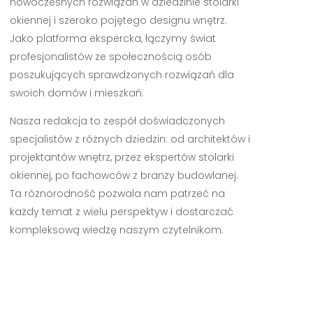
nowoczesnych rozwiązań w dziedzinie stolarki
okiennej i szeroko pojętego designu wnętrz.
Jako platforma ekspercka, łączymy świat
profesjonalistów ze społecznością osób
poszukujących sprawdzonych rozwiązań dla
swoich domów i mieszkań.
Nasza redakcja to zespół doświadczonych
specjalistów z różnych dziedzin: od architektów i
projektantów wnętrz, przez ekspertów stolarki
okiennej, po fachowców z branży budowlanej.
Ta różnorodność pozwala nam patrzeć na
każdy temat z wielu perspektyw i dostarczać
kompleksową wiedzę naszym czytelnikom.