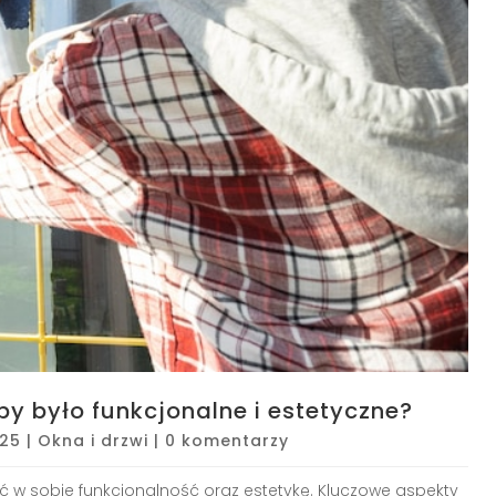
y było funkcjonalne i estetyczne?
025
|
Okna i drzwi
|
0 komentarzy
 w sobie funkcjonalność oraz estetykę. Kluczowe aspekty