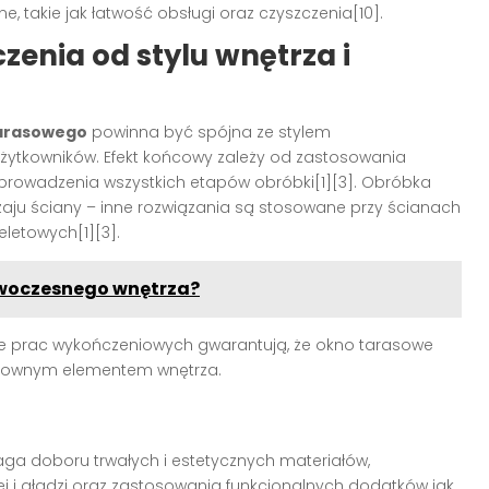
, takie jak łatwość obsługi oraz czyszczenia[10].
enia od stylu wnętrza i
arasowego
powinna być spójna ze stylem
żytkowników. Efekt końcowy zależy od zastosowania
rowadzenia wszystkich etapów obróbki[1][3]. Obróbka
ju ściany – inne rozwiązania są stosowane przy ścianach
eletowych[1][3].
nowoczesnego wnętrza?
e prac wykończeniowych gwarantują, że okno tarasowe
fektownym elementem wnętrza.
a doboru trwałych i estetycznych materiałów,
ej i gładzi oraz zastosowania funkcjonalnych dodatków jak