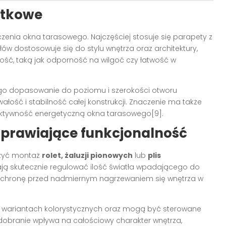
atkowe
enia okna tarasowego. Najczęściej stosuje się parapety z
ów dostosowuje się do stylu wnętrza oraz architektury,
ość, taką jak odporność na wilgoć czy łatwość w
ego dopasowanie do poziomu i szerokości otworu
ość i stabilność całej konstrukcji. Znaczenie ma także
fektywność energetyczną okna tarasowego[9].
oprawiające funkcjonalność
ażyć montaż
rolet, żaluzji pionowych
lub
plis
ają skutecznie regulować ilość światła wpadającego do
 ochronę przed nadmiernym nagrzewaniem się wnętrza w
ch wariantach kolorystycznych oraz mogą być sterowane
dobranie wpływa na całościowy charakter wnętrza,