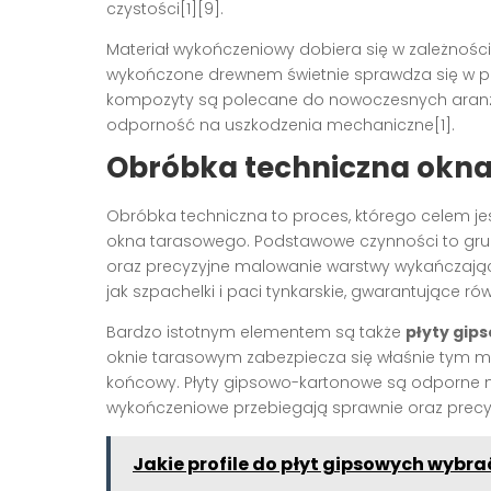
czystości[1][9].
Materiał wykończeniowy dobiera się w zależności
wykończone drewnem świetnie sprawdza się w prz
kompozyty są polecane do nowoczesnych aranżac
odporność na uszkodzenia mechaniczne[1].
Obróbka techniczna okn
Obróbka techniczna to proces, którego celem jest
okna tarasowego. Podstawowe czynności to grun
oraz precyzyjne malowanie warstwy wykańczającej.
jak szpachelki i paci tynkarskie, gwarantujące ró
Bardzo istotnym elementem są także
płyty gi
oknie tarasowym zabezpiecza się właśnie tym mat
końcowy. Płyty gipsowo-kartonowe są odporne n
wykończeniowe przebiegają sprawnie oraz precyz
Jakie profile do płyt gipsowych wybra