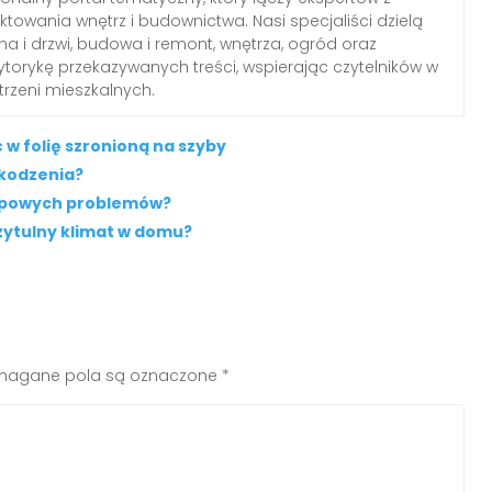
ektowania wnętrz i budownictwa. Nasi specjaliści dzielą
a i drzwi, budowa i remont, wnętrza, ogród oraz
torykę przekazywanych treści, wspierając czytelników w
trzeni mieszkalnych.
w folię szronioną na szyby
zkodzenia?
typowych problemów?
zytulny klimat w domu?
agane pola są oznaczone
*