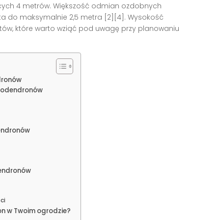
jących 4 metrów. Większość odmian ozdobnych
 do maksymalnie 2,5 metra [2][4]. Wysokość
ów, które warto wziąć pod uwagę przy planowaniu
dronów
ododendronów
endronów
dendronów
ci
on w Twoim ogrodzie?