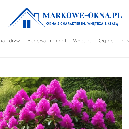
a i drzwi
Budowa i remont
Wnętrza
Ogród
Por