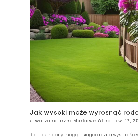
Jak wysoki może wyrosnąć rod
utworzone przez
Markowe Okna
|
kwi 12, 2
Rododendrony mogą osiągać różną wysokość w z