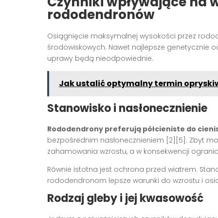
Czynniki wpływające na w
rododendronów
Osiągnięcie maksymalnej wysokości przez rodode
środowiskowych. Nawet najlepsze genetycznie od
uprawy będą nieodpowiednie.
Jak ustalić optymalny termin opryski
Stanowisko i nasłonecznienie
Rododendrony preferują półcieniste do cieni
bezpośrednim nasłonecznieniem [2][5]. Zbyt moc
zahamowania wzrostu, a w konsekwencji ogranicz
Równie istotna jest ochrona przed wiatrem. St
rododendronom lepsze warunki do wzrostu i osią
Rodzaj gleby i jej kwasowość