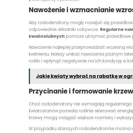
Nawożenie i wzmacnianie wzro
Aby rododendrony mogły rozwijać się prawidłow
odpowiednie składniki odżywcze.
Regularne naw
kwaśnolubnych
pomoże utrzymać prawidłowe pH
Nawożenie najlepiej przeprowadzać wczesną wio
kwitnieniu. Należy unikać nawożenia późnym lat
roślin i wpłynąć negatywnie na ich kondycję w ko
Jakie kwiaty wybrać na rabatkę w ogr
Przycinanie i formowanie krze
Choć rododendrony nie wymagają regularnego pr
kwiatostanów pozwala roślinie skierować energię 
krzewy mogą osiągać większe rozmiary i wykazywa
W przypadku starszych rododendronów można roz