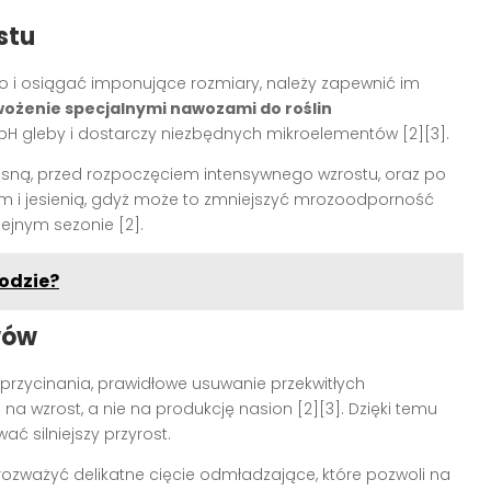
stu
o i osiągać imponujące rozmiary, należy zapewnić im
ożenie specjalnymi nawozami do roślin
 gleby i dostarczy niezbędnych mikroelementów [2][3].
sną, przed rozpoczęciem intensywnego wzrostu, oraz po
em i jesienią, gdyż może to zmniejszyć mrozoodporność
lejnym sezonie [2].
odzie?
wów
zycinania, prawidłowe usuwanie przekwitłych
na wzrost, a nie na produkcję nasion [2][3]. Dzięki temu
ć silniejszy przyrost.
ważyć delikatne cięcie odmładzające, które pozwoli na