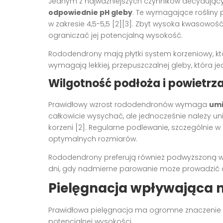
Jednym z najważniejszych czynników decydując
odpowiednie pH gleby
. Te wymagające rośliny
w zakresie 4,5-5,5 [2][3]. Zbyt wysoka kwasowo
ograniczać jej potencjalną wysokość.
Rododendrony mają płytki system korzeniowy, któ
wymagają lekkiej, przepuszczalnej gleby, która 
Wilgotność podłoża i powietrz
Prawidłowy wzrost rododendronów wymaga
umi
całkowicie wysychać, ale jednocześnie należy u
korzeni [2]. Regularne podlewanie, szczególnie w 
optymalnych rozmiarów.
Rododendrony preferują również podwyższoną wi
dni, gdy nadmierne parowanie może prowadzić do
Pielęgnacja wpływająca
Prawidłowa pielęgnacja ma ogromne znaczenie 
potencjalnej wysokości.