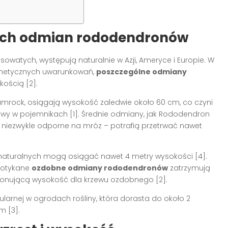
nych odmian rododendronów
owatych, występują naturalnie w Azji, Ameryce i Europie. W
enetycznych uwarunkowań,
poszczególne odmiany
ością [2].
mrock, osiągają wysokość zaledwie około 60 cm, co czyni
wy w pojemnikach [1]. Średnie odmiany, jak Rododendron
 są niezwykle odporne na mróz – potrafią przetrwać nawet
aturalnych mogą osiągać nawet 4 metry wysokości [4].
potykane
ozdobne odmiany rododendronów
zatrzymują
imponującą wysokość dla krzewu ozdobnego [2].
ularnej w ogrodach rośliny, która dorasta do około 2
m [3].