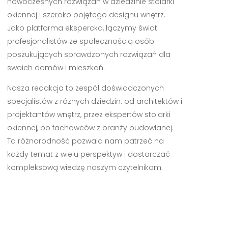
nowoczesnych rozwiązań w dziedzinie stolarki
okiennej i szeroko pojętego designu wnętrz.
Jako platforma ekspercka, łączymy świat
profesjonalistów ze społecznością osób
poszukujących sprawdzonych rozwiązań dla
swoich domów i mieszkań.
Nasza redakcja to zespół doświadczonych
specjalistów z różnych dziedzin: od architektów i
projektantów wnętrz, przez ekspertów stolarki
okiennej, po fachowców z branży budowlanej.
Ta różnorodność pozwala nam patrzeć na
każdy temat z wielu perspektyw i dostarczać
kompleksową wiedzę naszym czytelnikom.