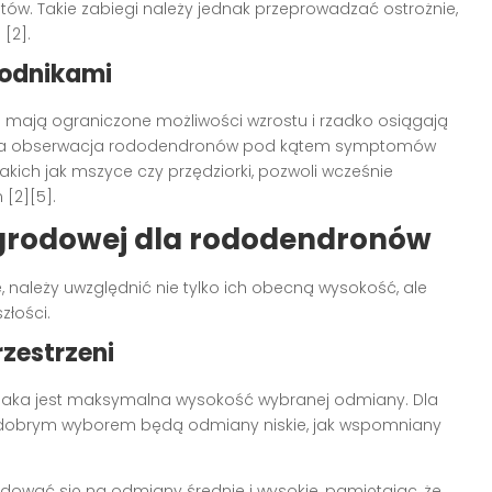
tów. Takie zabiegi należy jednak przeprowadzać ostrożnie,
[2].
kodnikami
i mają ograniczone możliwości wzrostu i rzadko osiągają
arna obserwacja rododendronów pod kątem symptomów
ich jak mszyce czy przędziorki, pozwoli wcześnie
[2][5].
ogrodowej dla rododendronów
 należy uwzględnić nie tylko ich obecną wysokość, ale
złości.
zestrzeni
jaka jest maksymalna wysokość wybranej odmiany. Dla
 dobrym wyborem będą odmiany niskie, jak wspomniany
ować się na odmiany średnie i wysokie, pamiętając, że