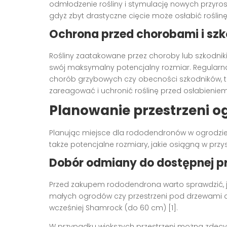
odmłodzenie rośliny i stymulację nowych przyros
gdyż zbyt drastyczne cięcie może osłabić roślinę 
Ochrona przed chorobami i sz
Rośliny zaatakowane przez choroby lub szkodnik
swój maksymalny potencjalny rozmiar. Regul
chorób grzybowych czy obecności szkodników, tak
zareagować i uchronić roślinę przed osłabieniem 
Planowanie przestrzeni 
Planując miejsce dla rododendronów w ogrodzie,
także potencjalne rozmiary, jakie osiągną w przys
Dobór odmiany do dostępnej pr
Przed zakupem rododendrona warto sprawdzić, 
małych ogrodów czy przestrzeni pod drzewami
wcześniej Shamrock (do 60 cm) [1].
W przypadku większych przestrzeni można zdecyd