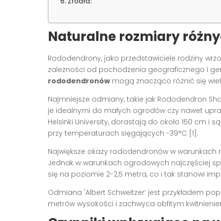
Źródła:
Naturalne rozmiary róż
Rododendrony, jako przedstawiciele rodziny wrzos
zależności od pochodzenia geograficznego i g
rododendronów
mogą znacząco różnić się wielk
Najmniejsze odmiany, takie jak Rododendron Sha
je idealnymi do małych ogrodów czy nawet upra
Helsinki University, dorastają do około 150 cm i
przy temperaturach sięgających -39°C [1].
Największe okazy rododendronów w warunkach n
Jednak w warunkach ogrodowych najczęściej s
się na poziomie 2-2,5 metra, co i tak stanowi 
Odmiana 'Albert Schweitzer’ jest przykładem pop
metrów wysokości i zachwyca obfitym kwitnienie