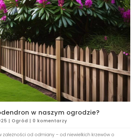
odendron w naszym ogrodzie?
025
|
Ogród
|
0 komentarzy
ależności od odmiany – od niewielkich krzewów o