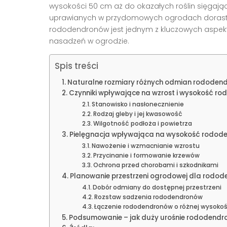
wysokości 50 cm aż do okazałych roślin sięga
uprawianych w przydomowych ogrodach dorasta
rododendronów jest jednym z kluczowych aspekt
nasadzeń w ogrodzie.
Spis treści
Naturalne rozmiary różnych odmian rododen
Czynniki wpływające na wzrost i wysokość r
Stanowisko i nasłonecznienie
Rodzaj gleby i jej kwasowość
Wilgotność podłoża i powietrza
Pielęgnacja wpływająca na wysokość rodod
Nawożenie i wzmacnianie wzrostu
Przycinanie i formowanie krzewów
Ochrona przed chorobami i szkodnikami
Planowanie przestrzeni ogrodowej dla rodo
Dobór odmiany do dostępnej przestrzeni
Rozstaw sadzenia rododendronów
Łączenie rododendronów o różnej wysokoś
Podsumowanie – jak duży urośnie rododendr