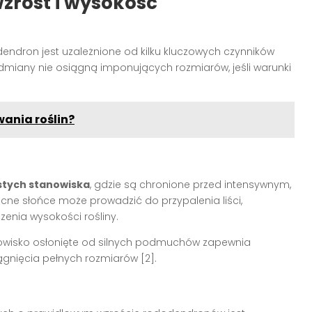
zrost i wysokość
ndron jest uzależnione od kilku kluczowych czynników
miany nie osiągną imponujących rozmiarów, jeśli warunki
wania roślin?
stych stanowiska
, gdzie są chronione przed intensywnym,
ne słońce może prowadzić do przypalenia liści,
enia wysokości rośliny.
anowisko osłonięte od silnych podmuchów zapewnia
gnięcia pełnych rozmiarów [2].