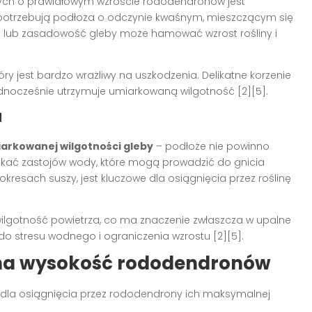
ych o prawidłowym wzroście rododendronów jest
 potrzebują podłoża o odczynie kwaśnym, mieszczącym się
ść lub zasadowość gleby może hamować wzrost rośliny i
ry jest bardzo wrażliwy na uszkodzenia. Delikatne korzenie
jednocześnie utrzymuje umiarkowaną wilgotność [2][5].
a
arkowanej wilgotności gleby
– podłoże nie powinno
nikać zastojów wody, które mogą prowadzić do gnicia
okresach suszy, jest kluczowe dla osiągnięcia przez roślinę
lgotność powietrza, co ma znaczenie zwłaszcza w upalne
 stresu wodnego i ograniczenia wzrostu [2][5].
 na wysokość rododendronów
dla osiągnięcia przez rododendrony ich maksymalnej