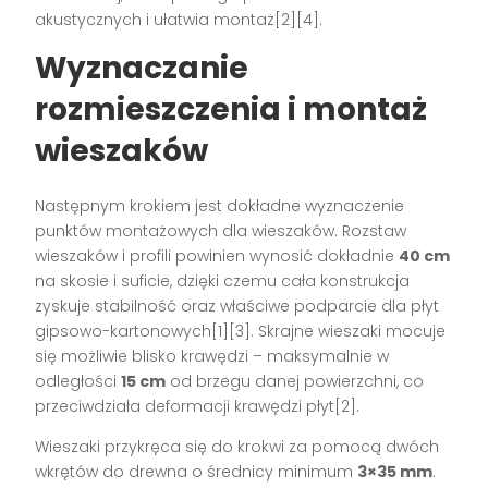
akustycznych i ułatwia montaż[2][4].
Wyznaczanie
rozmieszczenia i montaż
wieszaków
Następnym krokiem jest dokładne wyznaczenie
punktów montażowych dla wieszaków. Rozstaw
wieszaków i profili powinien wynosić dokładnie
40 cm
na skosie i suficie, dzięki czemu cała konstrukcja
zyskuje stabilność oraz właściwe podparcie dla płyt
gipsowo-kartonowych[1][3]. Skrajne wieszaki mocuje
się możliwie blisko krawędzi – maksymalnie w
odległości
15 cm
od brzegu danej powierzchni, co
przeciwdziała deformacji krawędzi płyt[2].
Wieszaki przykręca się do krokwi za pomocą dwóch
wkrętów do drewna o średnicy minimum
3×35 mm
.