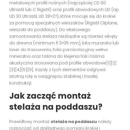
metalowych profili nośnych (najczęściej CD 60
Ultrastil lub C Rigistil) oraz profili obwodowych UD (np.
UD 30 Ultrastil, UD 28×27), które mocuje się do krokwi
za pomocą specjalnych wieszaków (Rigistil Cliplane,
wieszaki do poddaszy). Do właściwego
zamontowania stelaża niezbędne są również wkręty
do drewna (minimum fi 3×35 mm), łata murarska lub
laser do trasowania, folia paroizolacyjna, wełna
mineralna oraz taśma do klejenia folii i taśma
akustyczna stosowana pod profile obwodowe[1][2]
[3][4][5][9]. Każdy z tych elementów odgrywa
istotną rolę w osiągnięciu stabilnej i trwałej
konstrukcji.
Jak zacząć montaż
stelaża na poddaszu?
Prawidłowy montaż
stelaża na poddaszu
należy
rozpocząć od dokładnego pomiaru krokwi i