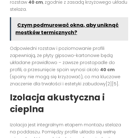
rozstaw
40 cm
, zgodnie z zasadą krzyżowego układu
stelaża.
Czym podmurować okna, aby uniknąć
mostków termicznych?
Odpowiedni rozstaw i poziomowanie profili
zapewniają, że płyty gipsowo-kartonowe będą
układane prawidłowo – zawsze prostopadle do
profili, a przesunięcie spoin wynosi około
40 cm
(spoiny nie mogą się krzyżować), co ma kluczowe
znaczenie dla trwałości i estetyki zabudowy[2][5].
Izolacja akustyczna i
cieplna
Izolacja jest integralnym etapem montażu stelaża
na poddaszu. Pomiędzy profile układa się wełnę