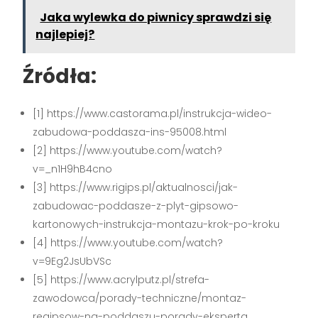
Jaka wylewka do piwnicy sprawdzi się
najlepiej?
Źródła:
[1] https://www.castorama.pl/instrukcja-wideo-
zabudowa-poddasza-ins-95008.html
[2] https://www.youtube.com/watch?
v=_n1H9hB4cno
[3] https://www.rigips.pl/aktualnosci/jak-
zabudowac-poddasze-z-plyt-gipsowo-
kartonowych-instrukcja-montazu-krok-po-kroku
[4] https://www.youtube.com/watch?
v=9Eg2JsUbVSc
[5] https://www.acrylputz.pl/strefa-
zawodowca/porady-techniczne/montaz-
regipsow-na-poddaszu-porady-eksperta