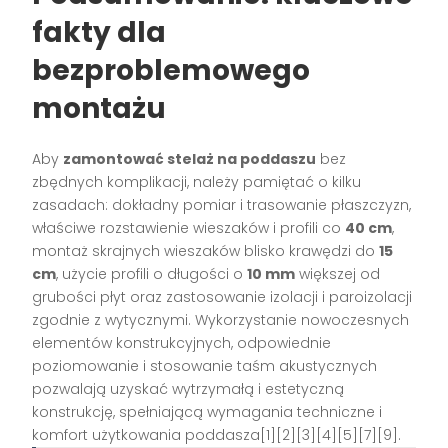
fakty dla
bezproblemowego
montażu
Aby
zamontować stelaż na poddaszu
bez
zbędnych komplikacji, należy pamiętać o kilku
zasadach: dokładny pomiar i trasowanie płaszczyzn,
właściwe rozstawienie wieszaków i profili co
40 cm
,
montaż skrajnych wieszaków blisko krawędzi do
15
cm
, użycie profili o długości o
10 mm
większej od
grubości płyt oraz zastosowanie izolacji i paroizolacji
zgodnie z wytycznymi. Wykorzystanie nowoczesnych
elementów konstrukcyjnych, odpowiednie
poziomowanie i stosowanie taśm akustycznych
pozwalają uzyskać wytrzymałą i estetyczną
konstrukcję, spełniającą wymagania techniczne i
komfort użytkowania poddasza[1][2][3][4][5][7][9].