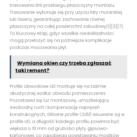
trasowania linii przebiegu płaszczyzny montażu.
Trasowanie wykonuje się przy użyciu łaty murarskiej
lub lasera, gwarantując zachowanie równej
płaszczyzny na całej powierzchni zabudowy[1][3][7].
To kluczowy etap, gdyż wszelkie niedokładności
mogą przełożyć się na późniejsze komplikacje
podczas mocowania płyt.
Wymiana okien czy trzeba zgłaszać
taki remont?
Profile obwodowe UD montuje się na taśmie
akustycznej wzdłuż obwodu pomieszczenia.
Pozostawia się luz montażowy, umożliwiający
swobodny ruch i kompensację naprężeń
konstrukcyjnych. Główne profile CD60 wsuwane są w
profile UD, a długość każdego profilu powinna być
większa o 10 mm od grubości płyty gipsowo-
kartonowej, co zapobiega powstawaniu mostków