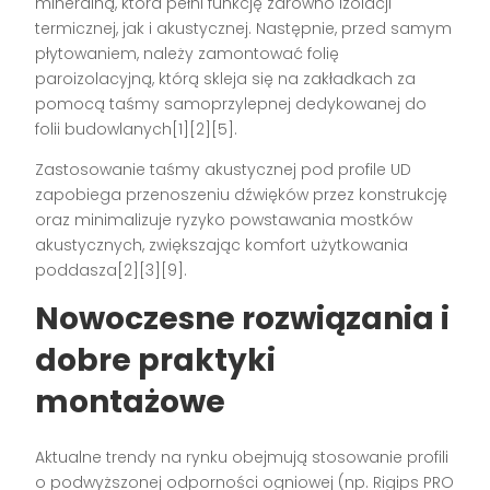
mineralną, która pełni funkcję zarówno izolacji
termicznej, jak i akustycznej. Następnie, przed samym
płytowaniem, należy zamontować folię
paroizolacyjną, którą skleja się na zakładkach za
pomocą taśmy samoprzylepnej dedykowanej do
folii budowlanych[1][2][5].
Zastosowanie taśmy akustycznej pod profile UD
zapobiega przenoszeniu dźwięków przez konstrukcję
oraz minimalizuje ryzyko powstawania mostków
akustycznych, zwiększając komfort użytkowania
poddasza[2][3][9].
Nowoczesne rozwiązania i
dobre praktyki
montażowe
Aktualne trendy na rynku obejmują stosowanie profili
o podwyższonej odporności ogniowej (np. Rigips PRO