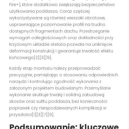
Fire+), które dodatkowo zwiększają bezpieczeństwo
użytkowania poddasza. Coraz częściej
wykorzystywane są również wieszaki obrotowe,
usprawniające poziomowanie profili na trudno
dostępnych fragmentach dachu. Przestrzeganie
wymagań odległościowych oraz dokładności przy
krzyżowym układzie stelaża pozwala na uniknięcie
deformacji konstrukcji i gwarantuje trwałość efektu
końcowego[2][3][9].
Każdy etap montażu należy przeprowadzać
precyzyjnie, pamiętając o stosowaniu odpowiednich
narzędzi i kontrolując zgodność wykonania z
założonym projektem budowlanym. Przemyślane
wykonanie skutkuje trwałą i solidną zabudową
skosów oraz sufitu poddasza, bez konieczności
poprawek czy niespodziewanych komplikacji w
przyszłości[1][3][7][9].
Podsumowanie: kluczowe