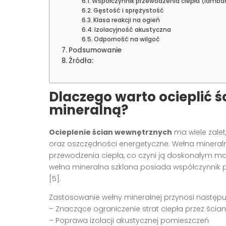
Współczynnik przewodzenia ciepła (lambd
Gęstość i sprężystość
Klasa reakcji na ogień
Izolacyjność akustyczna
Odporność na wilgoć
Podsumowanie
Źródła:
Dlaczego warto ocieplić 
mineralną?
Ocieplenie ścian wewnętrznych
ma wiele zalet
oraz oszczędności energetyczne. Wełna mineraln
przewodzenia ciepła, co czyni ją doskonałym ma
wełna mineralna szklana posiada współczynnik 
[5].
Zastosowanie wełny mineralnej przynosi następuj
– Znaczące ograniczenie strat ciepła przez ścia
– Poprawa izolacji akustycznej pomieszczeń