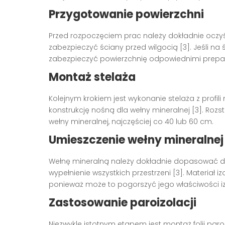
Przygotowanie powierzchni
Przed rozpoczęciem prac należy dokładnie oczyś
zabezpieczyć ściany przed wilgocią [3]. Jeśli na 
zabezpieczyć powierzchnię odpowiednimi prepa
Montaż stelaża
Kolejnym krokiem jest wykonanie stelaża z profil
konstrukcję nośną dla wełny mineralnej [3]. Rozs
wełny mineralnej, najczęściej co 40 lub 60 cm.
Umieszczenie wełny mineralnej
Wełnę mineralną należy dokładnie dopasować do 
wypełnienie wszystkich przestrzeni [3]. Materiał 
ponieważ może to pogorszyć jego właściwości iz
Zastosowanie paroizolacji
Niezwykle istotnym etapem jest montaż folii paro