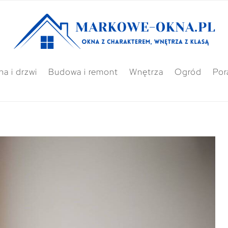
a i drzwi
Budowa i remont
Wnętrza
Ogród
Por