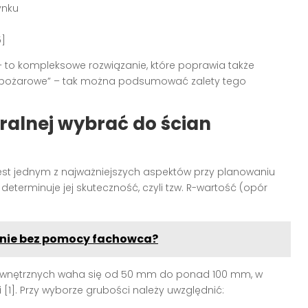
ynku
5]
 – to kompleksowe rozwiązanie, które poprawia także
wpożarowe” – tak można podsumować zalety tego
alnej wybrać do ścian
est jednym z najważniejszych aspektów przy planowaniu
i determinuje jej skuteczność, czyli tzw. R-wartość (opór
onie bez pomocy fachowca?
wewnętrznych waha się od 50 mm do ponad 100 mm, w
[1]. Przy wyborze grubości należy uwzględnić: