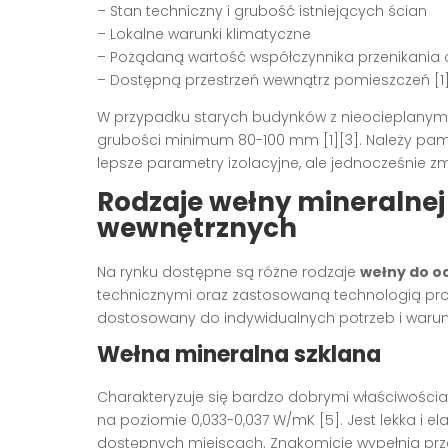
– Stan techniczny i grubość istniejących ścian
– Lokalne warunki klimatyczne
– Pożądaną wartość współczynnika przenikania 
– Dostępną przestrzeń wewnątrz pomieszczeń [1]
W przypadku starych budynków z nieocieplanymi
grubości minimum 80-100 mm [1][3]. Należy pamię
lepsze parametry izolacyjne, ale jednocześnie 
Rodzaje wełny mineralnej 
wewnętrznych
Na rynku dostępne są różne rodzaje
wełny do o
technicznymi oraz zastosowaną technologią prod
dostosowany do indywidualnych potrzeb i waru
Wełna mineralna szklana
Charakteryzuje się bardzo dobrymi właściwościa
na poziomie 0,033-0,037 W/mK [5]. Jest lekka i e
dostępnych miejscach. Znakomicie wypełnia prze