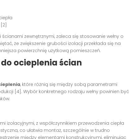
ciepła
[2]
 ścianami zewnętrznymi, zaleca się stosowanie wełny o
tać, że zwiększenie grubości izolacji przekłada się na
zmniejsza powierzchnię użytkową pomieszczeń.
do ocieplenia ścian
cieplenia
, które różnią się między sobą parametrami
ukcji [4]. Wybór konkretnego rodzaju wełny powinien być
nków.
mi izolacyjnymi, z współczynnikiem przewodzenia ciepła
lastyczna, co ułatwia montaż, szczególnie w trudno
strzenie między elementami konstrukcyjnymi, eliminując