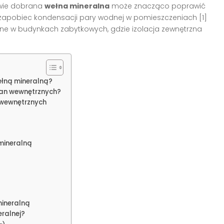
ciwie dobrana
wełna mineralna
może znacząco poprawić
z zapobiec kondensacji pary wodnej w pomieszczeniach [1]
totne w budynkach zabytkowych, gdzie izolacja zewnętrzna
ełną mineralną?
ian wewnętrznych?
n wewnętrznych
mineralną
mineralną
ralnej?