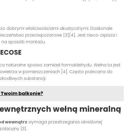
dzo dobrymi właściwościami akustycznymi. Doskonale
ieczeństwo przeciwpożarowe [3][4]. Jest nieco cięższa i
ać na sposób montażu.
i ECOSE
a naturalne spoiwo zamiast formaldehydu. Wełna ta jest
powietrza w pomieszczeniach [4]. Często polecana do
kodliwych substancji.
a Twoim balkonie?
 wewnętrznych wełną mineralną
 od wewnątrz
wymaga przestrzegania określonej
zolacyjny [3].