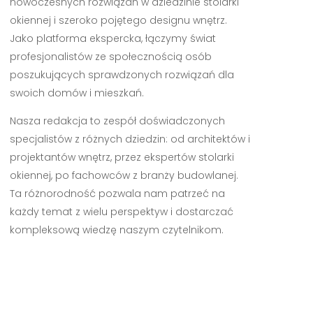
nowoczesnych rozwiązań w dziedzinie stolarki
okiennej i szeroko pojętego designu wnętrz.
Jako platforma ekspercka, łączymy świat
profesjonalistów ze społecznością osób
poszukujących sprawdzonych rozwiązań dla
swoich domów i mieszkań.
Nasza redakcja to zespół doświadczonych
specjalistów z różnych dziedzin: od architektów i
projektantów wnętrz, przez ekspertów stolarki
okiennej, po fachowców z branży budowlanej.
Ta różnorodność pozwala nam patrzeć na
każdy temat z wielu perspektyw i dostarczać
kompleksową wiedzę naszym czytelnikom.