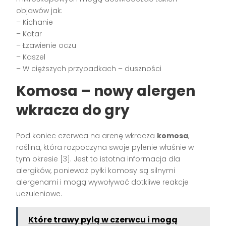
objawów jak:
– Kichanie
– Katar
– Łzawienie oczu
– Kaszel
– W cięższych przypadkach – duszności
Komosa – nowy alergen
wkracza do gry
Pod koniec czerwca na arenę wkracza
komosa
,
roślina, która rozpoczyna swoje pylenie właśnie w
tym okresie [3]. Jest to istotna informacja dla
alergików, ponieważ pyłki komosy są silnymi
alergenami i mogą wywoływać dotkliwe reakcje
uczuleniowe.
Które trawy pylą w czerwcu i mogą