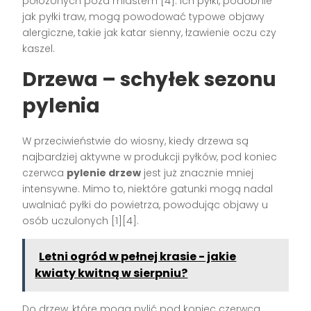
położonych poza miastem [4]. Ich pyłki, podobnie
jak pyłki traw, mogą powodować typowe objawy
alergiczne, takie jak katar sienny, łzawienie oczu czy
kaszel.
Drzewa – schyłek sezonu
pylenia
W przeciwieństwie do wiosny, kiedy drzewa są
najbardziej aktywne w produkcji pyłków, pod koniec
czerwca
pylenie drzew
jest już znacznie mniej
intensywne. Mimo to, niektóre gatunki mogą nadal
uwalniać pyłki do powietrza, powodując objawy u
osób uczulonych [1][4].
Letni ogród w pełnej krasie - jakie
kwiaty kwitną w sierpniu?
Do drzew, które mogą pylić pod koniec czerwca,