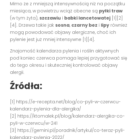
Mimo że z mniejszą intensywnością niż na początku
miesiąca, w powietrzu wciąż obecne są
pyłki traw
(w tym żyta),
szczawiu
i
babki lancetowatej
[1][2]
[4]. Drzewa takie jak
sosna
,
czarny bez
i
lipy
również
mogą powodować objawy alergiczne, choć ich
pylenie jest już mniej intensywne [1][4].
Znajomość kalendarza pylenia i roślin aktywnych
pod koniec czerwca pomaga lepiej przygotować się
do tego okresu i skuteczniej kontrolować objawy
alergii.
Źródła:
[1] https://e-recepta.net/blog/co-pyli-w-czerwcu-
kalendarz-pylenia-dla-alergika/
[2] https://ktomalek.pl/blog/kalendarz-alergika-co-
pyli-w-czerwcu/w-241
[3] https://gemini.pl/poradnik/artykul/co-teraz-pyli-
kalendarz-pylenia-2022/