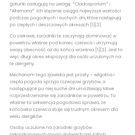
gatunki zasługują na uwagę: *Cladosporium* i
*Alternaria*. Ich stężenie osiąga najwyższe wartości
podczas pogodnych i suchych dni, które następują
po ciepłych i deszczowych okresach [1][2].
Co ciekawe, zarodniki te zaczynają dominować w
powietrzu właśnie pod koniec czerwca i utrzymują
swoją obecność aż do końca września [1][2]. Jest to
więc długi okres ekspozycji dla osób uczulonych na
te alergeny.
Mechanizm tego zjawiska jest prosty – wilgotna i
ciepła pogoda sprzyja rozwojowi grzybów, a
następujące po niej suche dni umożliwiają łatwe
rozprzestrzenianie się zarodników w powietrzu. To
właśnie ta sekwencja pogodowa sprawia, że
końcówka czerwca staje się trudnym okresem dla
wielu alergików.
Osoby uczulone na zarodniki grzybów
mikroskopowych mogą doświadczać takich