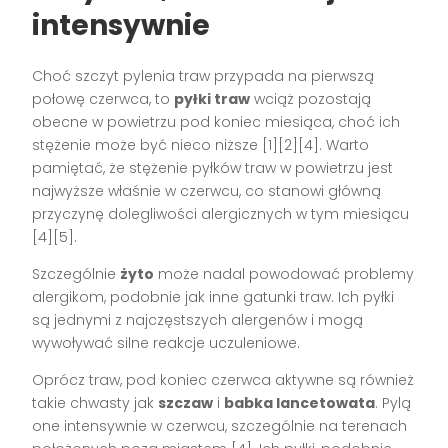
intensywnie
Choć szczyt pylenia traw przypada na pierwszą
połowę czerwca, to
pyłki traw
wciąż pozostają
obecne w powietrzu pod koniec miesiąca, choć ich
stężenie może być nieco niższe [1][2][4]. Warto
pamiętać, że stężenie pyłków traw w powietrzu jest
najwyższe właśnie w czerwcu, co stanowi główną
przyczynę dolegliwości alergicznych w tym miesiącu
[4][5].
Szczególnie
żyto
może nadal powodować problemy
alergikom, podobnie jak inne gatunki traw. Ich pyłki
są jednymi z najczęstszych alergenów i mogą
wywoływać silne reakcje uczuleniowe.
Oprócz traw, pod koniec czerwca aktywne są również
takie chwasty jak
szczaw
i
babka lancetowata
. Pylą
one intensywnie w czerwcu, szczególnie na terenach