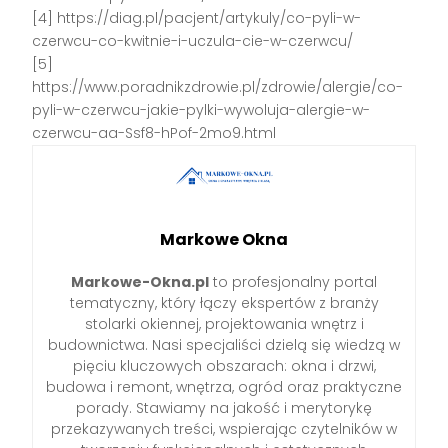
[4] https://diag.pl/pacjent/artykuly/co-pyli-w-
czerwcu-co-kwitnie-i-uczula-cie-w-czerwcu/
[5]
https://www.poradnikzdrowie.pl/zdrowie/alergie/co-
pyli-w-czerwcu-jakie-pylki-wywoluja-alergie-w-
czerwcu-aa-Ssf8-hPof-2mo9.html
Markowe Okna
Markowe-Okna.pl
to profesjonalny portal
tematyczny, który łączy ekspertów z branży
stolarki okiennej, projektowania wnętrz i
budownictwa. Nasi specjaliści dzielą się wiedzą w
pięciu kluczowych obszarach: okna i drzwi,
budowa i remont, wnętrza, ogród oraz praktyczne
porady. Stawiamy na jakość i merytorykę
przekazywanych treści, wspierając czytelników w