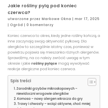
Jakie rośliny pylą pod koniec
czerwca?
utworzone przez
Markowe Okna
|
mar 17, 2025
|
Ogród
|
0 komentarzy
Koniec czerwca to okres, kiedy jedne rośliny kończą, a
inne zaczynają swoją aktywność pyłkową. Dla
alergików to szczególnie istotny czas, ponieważ w
powietrzu pojawia się mieszanka różnych alergenów.
Sprawdźmy, na co należy zwrócić uwagę w tym
okresie i jakie
rośliny pylące
mogą wywoływać
reakcje alergiczne pod koniec czerwca.
Spis treści
Zarodniki grzybów mikroskopowych –
niewidoczni wrogowie alergików
Komosa – nowy alergen wkracza do gry
Trawy i chwasty – wciąż aktywne, choć mniej