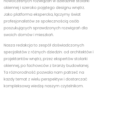
nowoczesnych rozwiązań w dziedzinie stolarki
okiennej i szeroko pojętego designu wnętrz.
Jako platforma ekspercka, łączymy świat
profesjonalistów ze społecznością osób
poszukujących sprawdzonych rozwiązań dla
swoich domów i mieszkań.
Nasza redakcja to zespół doświadczonych
specjalistów z różnych dziedzin: od architektów i
projektantów wnętrz, przez ekspertów stolarki
okiennej, po fachowców z branży budowlanej.
Ta różnorodność pozwala nam patrzeć na
każdy temat z wielu perspektyw i dostarczać
kompleksową wiedzę naszym czytelnikom.