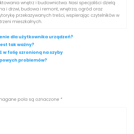
ektowania wnętrz i budownictwa. Nasi specjaliści dzielą
a i drzwi, budowa i remont, wnętrza, ogród oraz
torykę przekazywanych treści, wspierając czytelników w
trzeni mieszkalnych.
zenie dla użytkownika urządzeń?
jest tak ważny?
 w folię szronioną na szyby
typowych problemów?
agane pola są oznaczone
*