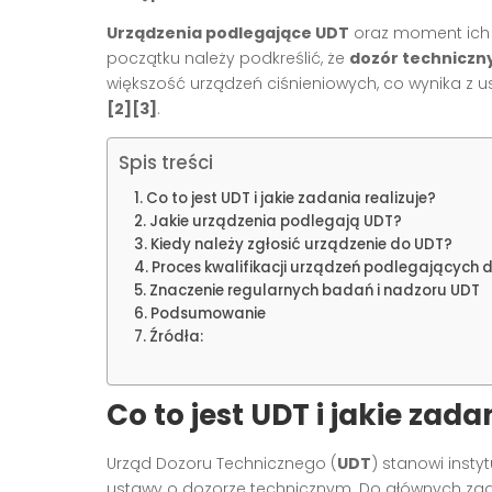
Urządzenia podlegające UDT
oraz moment ich z
początku należy podkreślić, że
dozór techniczn
większość urządzeń ciśnieniowych, co wynika 
[2][3]
.
Spis treści
Co to jest UDT i jakie zadania realizuje?
Jakie urządzenia podlegają UDT?
Kiedy należy zgłosić urządzenie do UDT?
Proces kwalifikacji urządzeń podlegających 
Znaczenie regularnych badań i nadzoru UDT
Podsumowanie
Źródła:
Co to jest UDT i jakie zada
Urząd Dozoru Technicznego (
UDT
) stanowi inst
ustawy o dozorze technicznym. Do głównych zada