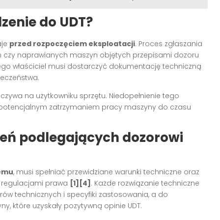
dzenie do UDT?
aje
przed rozpoczęciem eksploatacji
. Proces zgłaszania
h czy naprawianych maszyn objętych przepisami dozoru
 jego właściciel musi dostarczyć dokumentację techniczną
eczeństwa.
zywa na użytkowniku sprzętu. Niedopełnienie tego
 potencjalnym zatrzymaniem pracy maszyny do czasu
dzeń podlegających dozorowi
nemu
, musi spełniać przewidziane warunki techniczne oraz
z regulacjami prawa
[1][4]
. Każde rozwiązanie techniczne
ów technicznych i specyfiki zastosowania, a do
y, które uzyskały pozytywną opinie UDT.