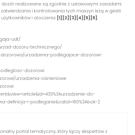
 i dozór realizowane są zgodnie z ustawowymi zasadami
atwierdzania i kontrolowania tych maszyn leżą w gestii
a użytkowników i otoczenia
[1][2][3][4][5][6]
.
gaja-udt/
-urzad-dozoru-technicznego/
osc-dozorowa/urzadzenia-podlegajace-dozorowi-
/podleglosc-dozorowi
zorowi/urzadzenia-cisnieniowe
zorowi
tent&view=article&id=433%3Aurzadzenie-do-
a-definicja-i-podleganie&catid=160%3Abok-2
jonalny portal tematyczny, który łączy ekspertów z