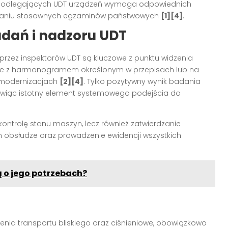
a podlegających UDT urządzeń wymaga odpowiednich
 zdaniu stosownych egzaminów państwowych
[1][4]
.
adań i nadzoru UDT
rzez inspektorów UDT są kluczowe z punktu widzenia
ie z harmonogramem określonym w przepisach lub na
 modernizacjach
[2][4]
. Tylko pozytywny wynik badania
nowiąc istotny element systemowego podejścia do
ontrolę stanu maszyn, lecz również zatwierdzanie
 obsłudze oraz prowadzenie ewidencji wszystkich
 o jego potrzebach?
enia transportu bliskiego oraz ciśnieniowe, obowiązkowo