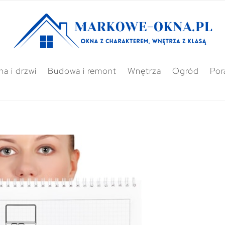
a i drzwi
Budowa i remont
Wnętrza
Ogród
Por