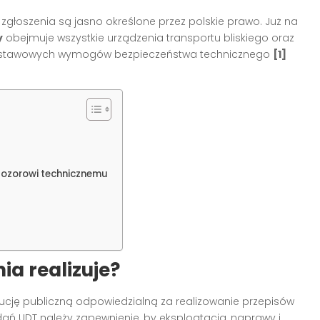
głoszenia są jasno określone przez polskie prawo. Już na
y
obejmuje wszystkie urządzenia transportu bliskiego oraz
z ustawowych wymogów bezpieczeństwa technicznego
[1]
dozorowi technicznemu
nia realizuje?
ytucję publiczną odpowiedzialną za realizowanie przepisów
ń UDT należy zapewnienie, by eksploatacja, naprawy i