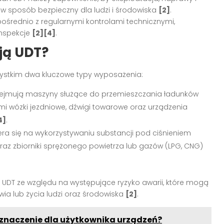
w sposób bezpieczny dla ludzi i środowiska
[2]
.
pośrednio z regularnymi kontrolami technicznymi,
inspekcje
[2][4]
.
ją UDT?
ystkim dwa kluczowe typy wyposażenia:
ejmują maszyny służące do przemieszczania ładunków
ymi wózki jezdniowe, dźwigi towarowe oraz urządzenia
4]
.
era się na wykorzystywaniu substancji pod ciśnieniem
raz zbiorniki sprężonego powietrza lub gazów (LPG, CNG)
 UDT ze względu na występujące ryzyko awarii, które mogą
a lub życia ludzi oraz środowiska
[2]
.
a znaczenie dla użytkownika urządzeń?