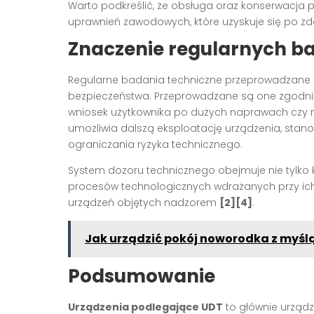
Warto podkreślić, że obsługa oraz konserwacj
uprawnień zawodowych, które uzyskuje się po
Znaczenie regularnych b
Regularne badania techniczne przeprowadzane p
bezpieczeństwa. Przeprowadzane są one zgodn
wniosek użytkownika po dużych naprawach czy
umożliwia dalszą eksploatację urządzenia, sta
ograniczania ryzyka technicznego.
System dozoru technicznego obejmuje nie tylko k
procesów technologicznych wdrażanych przy ich
urządzeń objętych nadzorem
[2][4]
.
Jak urządzić pokój noworodka z myślą
Podsumowanie
Urządzenia podlegające UDT
to głównie urządz