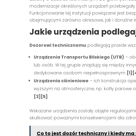
modernizacje określonych urządzeń przebiegały 
Funkcjonowanie tej instytucji powiązane jest bez
obejmującymi zarówno okresowe, jak i doraźne 
Jakie urządzenia podlega
Dozorowi technicznemu
podlegają przede wsz
Urządzenia Transportu Bliskiego (UTB)
– ob
lub osób. W tej grupie znajdują się między inn
dedykowane osobom niepełnosprawnym
[1][
Urządzenia ciśnieniowe
– ich konstrukcja opi
wyższym niż atmosferyczne, np. kotły parowe o
[3][5]
.
Wskazane urządzenia zostały objęte regulacjami
skutkować poważnymi konsekwencjami dla zdrowi
Co to jest dozór techniczny i kiedy m