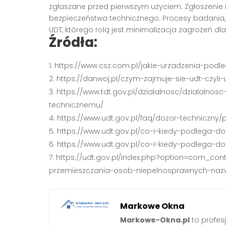
zgłaszane przed pierwszym użyciem. Zgłoszenie
bezpieczeństwa technicznego. Procesy badania, z
UDT, którego rolą jest minimalizacja zagrożeń dl
Źródła:
https://www.csz.com.pl/jakie-urzadzenia-podle
https://danwoj.pl/czym-zajmuje-sie-udt-czyli
https://www.tdt.gov.pl/dzialalnosc/dzialaln
technicznemu/
https://www.udt.gov.pl/faq/dozor-techniczny
https://www.udt.gov.pl/co-i-kiedy-podlega-do
https://www.udt.gov.pl/co-i-kiedy-podlega-do
https://udt.gov.pl/index.php?option=com_con
przemieszczania-osob-niepelnosprawnych-nazw
Markowe Okna
Markowe-Okna.pl
to profes