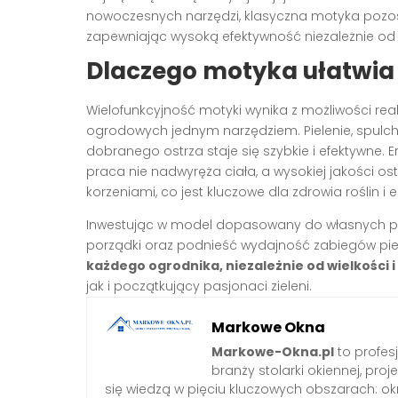
nowoczesnych narzędzi, klasyczna motyka pozost
zapewniając wysoką efektywność niezależnie od
Dlaczego motyka ułatwia
Wielofunkcyjność motyki wynika z możliwości r
ogrodowych jednym narzędziem. Pielenie, spulc
dobranego ostrza staje się szybkie i efektywne
praca nie nadwyręża ciała, a wysokiej jakości o
korzeniami, co jest kluczowe dla zdrowia roślin i 
Inwestując w model dopasowany do własnych po
porządki oraz podnieść wydajność zabiegów pi
każdego ogrodnika, niezależnie od wielkości 
jak i początkujący pasjonaci zieleni.
Markowe Okna
Markowe-Okna.pl
to profes
branży stolarki okiennej, proj
się wiedzą w pięciu kluczowych obszarach: okn