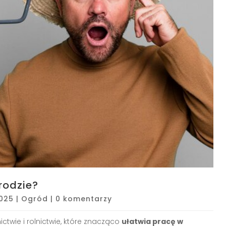
rodzie?
2025
|
Ogród
|
0 komentarzy
twie i rolnictwie, które znacząco
ułatwia pracę w