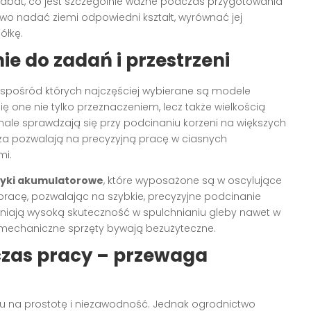
rabat, co jest szczególnie ważne podczas przygotowania
two nadać ziemi odpowiedni kształt, wyrównać jej
ółkę.
e do zadań i przestrzeni
 spośród których najczęściej wybierane są modele
ię one nie tylko przeznaczeniem, lecz także wielkością
onale sprawdzają się przy podcinaniu korzeni na większych
rza pozwalają na precyzyjną pracę w ciasnych
mi.
yki akumulatorowe
, które wyposażone są w oscylujące
pracę, pozwalając na szybkie, precyzyjne podcinanie
niają wysoką skuteczność w spulchnianiu gleby nawet w
 mechaniczne sprzęty bywają bezużyteczne.
zas pracy – przewaga
du na prostotę i niezawodność. Jednak ogrodnictwo