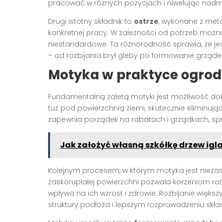
pracować w różnych pozycjach i niwelując nadm
Drugi istotny składnik to
ostrze
, wykonane z meta
konkretnej pracy. W zależności od potrzeb można
niestandardowe. Ta różnorodność sprawia, że j
– od rozbijania brył gleby po formowanie grząde
Motyka w praktyce ogro
Fundamentalną zaletą motyki jest możliwość d
tuż pod powierzchnią ziemi, skutecznie eliminu
zapewnia porządek na rabatach i grządkach, spr
Jak założyć własną szkółkę drzew ig
Kolejnym procesem, w którym motyka jest niezas
zaskorupiałej powierzchni pozwala korzeniom roś
wpływa na ich wzrost i zdrowie. Rozbijanie więk
struktury podłoża i lepszym rozprowadzeniu skł