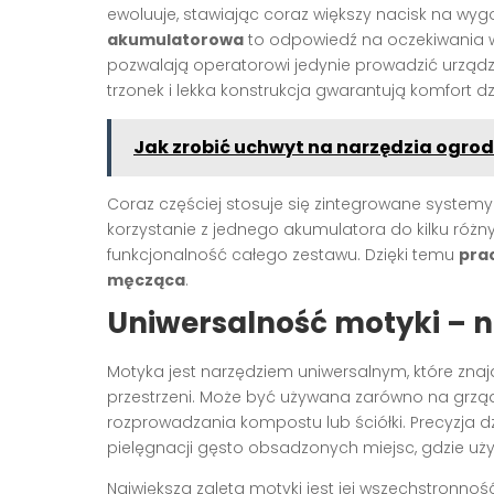
ewoluuje, stawiając coraz większy nacisk na wy
akumulatorowa
to odpowiedź na oczekiwania 
pozwalają operatorowi jedynie prowadzić urządze
trzonek i lekka konstrukcja gwarantują komfort 
Jak zrobić uchwyt na narzędzia ogrod
Coraz częściej stosuje się zintegrowane systemy
korzystanie z jednego akumulatora do kilku różn
funkcjonalność całego zestawu. Dzięki temu
prac
męcząca
.
Uniwersalność motyki – 
Motyka jest narzędziem uniwersalnym, które znaj
przestrzeni. Może być używana zarówno na grzą
rozprowadzania kompostu lub ściółki. Precyzja d
pielęgnacji gęsto obsadzonych miejsc, gdzie uż
Największą zaletą motyki jest jej wszechstronn