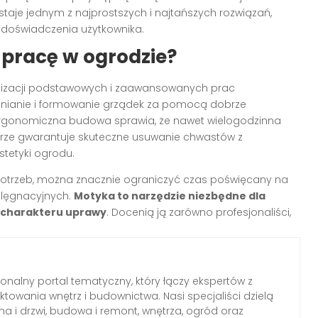
aje jednym z najprostszych i najtańszych rozwiązań,
 doświadczenia użytkownika.
 pracę w ogrodzie?
ealizacji podstawowych i zaawansowanych prac
hnianie i formowanie grządek za pomocą dobrze
. Ergonomiczna budowa sprawia, że nawet wielogodzinna
strze gwarantuje skuteczne usuwanie chwastów z
estetyki ogrodu.
trzeb, można znacznie ograniczyć czas poświęcany na
elęgnacyjnych.
Motyka to narzędzie niezbędne dla
i charakteru uprawy
. Docenią ją zarówno profesjonaliści,
jonalny portal tematyczny, który łączy ekspertów z
ektowania wnętrz i budownictwa. Nasi specjaliści dzielą
a i drzwi, budowa i remont, wnętrza, ogród oraz