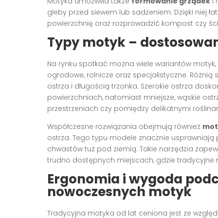
Motyka umożliwia także
formowanie grządek
i 
gleby przed siewem lub sadzeniem. Dzięki niej ła
powierzchnię oraz rozprowadzić kompost czy ści
Typy motyk – dostosowani
Na rynku spotkać można wiele wariantów motyk,
ogrodowe, rolnicze oraz specjalistyczne. Różnią s
ostrza i długością trzonka. Szerokie ostrza dosk
powierzchniach, natomiast mniejsze, wąskie ost
przestrzeniach czy pomiędzy delikatnymi roślina
Współczesne rozwiązania obejmują również
mot
ostrza. Tego typu modele znacznie usprawniają 
chwastów tuż pod ziemią. Takie narzędzia zapew
trudno dostępnych miejscach, gdzie tradycyjne
Ergonomia i wygoda podc
nowoczesnych motyk
Tradycyjna motyka od lat ceniona jest ze wzglę