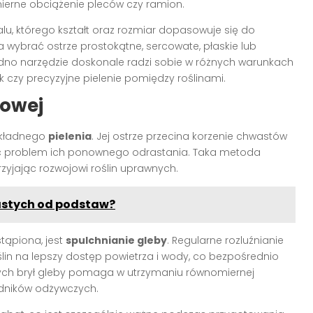
ierne obciążenie pleców czy ramion.
lu, którego kształt oraz rozmiar dopasowuje się do
 wybrać ostrze prostokątne, sercowate, płaskie lub
edno narzędzie doskonale radzi sobie w różnych warunkach
k czy precyzyjne pielenie pomiędzy roślinami.
dowej
okładnego
pielenia
. Jej ostrze przecina korzenie chwastów
jąc problem ich ponownego odrastania. Taka metoda
zyjając rozwojowi roślin uprawnych.
lastych od podstaw?
tąpiona, jest
spulchnianie gleby
. Regularne rozluźnianie
lin na lepszy dostęp powietrza i wody, co bezpośrednio
szych brył gleby pomaga w utrzymaniu równomiernej
adników odżywczych.