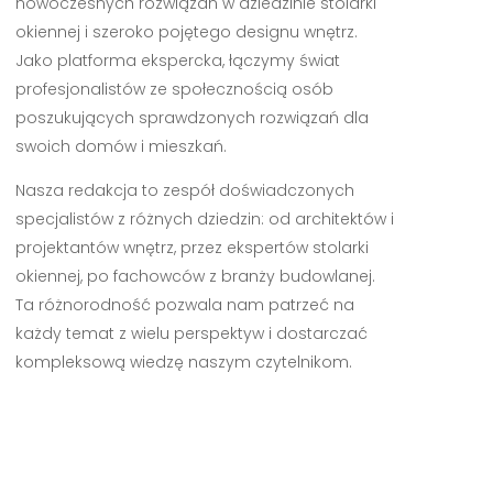
nowoczesnych rozwiązań w dziedzinie stolarki
okiennej i szeroko pojętego designu wnętrz.
Jako platforma ekspercka, łączymy świat
profesjonalistów ze społecznością osób
poszukujących sprawdzonych rozwiązań dla
swoich domów i mieszkań.
Nasza redakcja to zespół doświadczonych
specjalistów z różnych dziedzin: od architektów i
projektantów wnętrz, przez ekspertów stolarki
okiennej, po fachowców z branży budowlanej.
Ta różnorodność pozwala nam patrzeć na
każdy temat z wielu perspektyw i dostarczać
kompleksową wiedzę naszym czytelnikom.