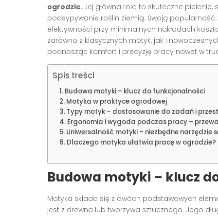
ogrodzie
. Jej główna rola to skuteczne pielenie, 
podsypywanie roślin ziemią. Swoją popularność za
efektywności przy minimalnych nakładach koszto
zarówno z klasycznych motyk, jak i nowoczesn
podnosząc komfort i precyzję pracy nawet w tr
Spis treści
Budowa motyki – klucz do funkcjonalności
Motyka w praktyce ogrodowej
Typy motyk – dostosowanie do zadań i przest
Ergonomia i wygoda podczas pracy – przew
Uniwersalność motyki – niezbędne narzędzie 
Dlaczego motyka ułatwia pracę w ogrodzie?
Budowa motyki – klucz do
Motyka składa się z dwóch podstawowych elemen
jest z drewna lub tworzywa sztucznego. Jego d