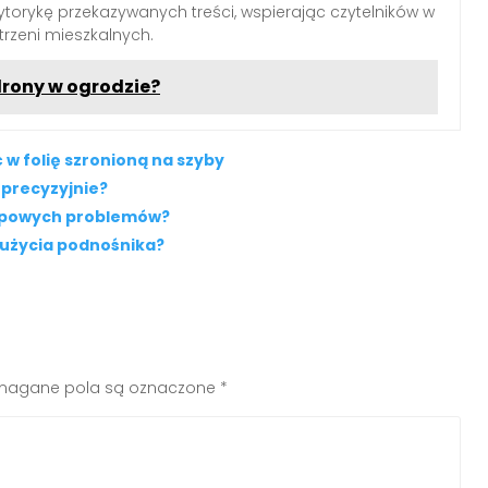
torykę przekazywanych treści, wspierając czytelników w
trzeni mieszkalnych.
rony w ogrodzie?
w folię szronioną na szyby
 precyzyjnie?
typowych problemów?
 użycia podnośnika?
agane pola są oznaczone
*