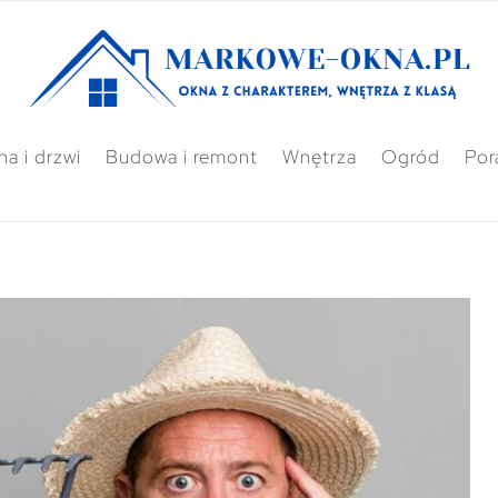
a i drzwi
Budowa i remont
Wnętrza
Ogród
Por