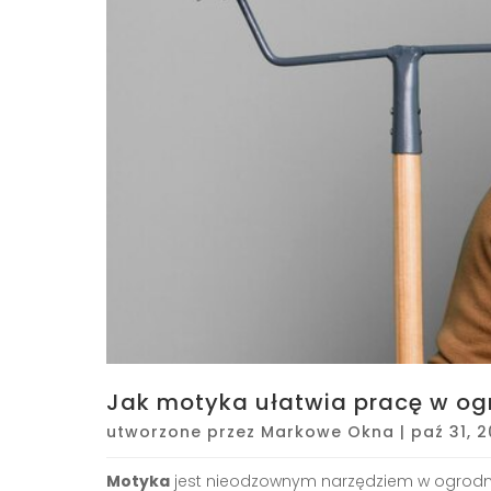
Jak motyka ułatwia pracę w og
utworzone przez
Markowe Okna
|
paź 31, 
Motyka
jest nieodzownym narzędziem w ogrodnic