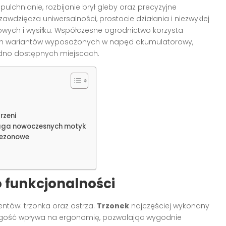
spulchnianie, rozbijanie brył gleby oraz precyzyjne
wdzięcza uniwersalności, prostocie działania i niezwykłej
wych i wysiłku. Współczesne ogrodnictwo korzysta
ych wariantów wyposażonych w napęd akumulatorowy,
udno dostępnych miejscach.
rzeni
aga nowoczesnych motyk
sezonowe
 funkcjonalności
tów: trzonka oraz ostrza.
Trzonek
najczęściej wykonany
ługość wpływa na ergonomię, pozwalając wygodnie