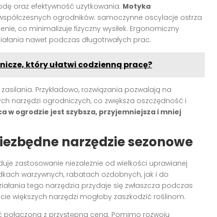
godę oraz efektywność użytkowania.
Motyka
współczesnych ogrodników: samoczynne oscylacje ostrza
nie, co minimalizuje fizyczny wysiłek. Ergonomiczny
działania nawet podczas długotrwałych prac.
nicze, który ułatwi codzienną pracę?
 zasilania. Przykładowo, rozwiązania pozwalają na
ych narzędzi ogrodniczych, co zwiększa oszczędność i
a w ogrodzie jest szybsza, przyjemniejsza i mniej
niezbędne narzędzie sezonowe
duje zastosowanie niezależnie od wielkości uprawianej
dkach warzywnych, rabatach ozdobnych, jak i do
ziałania tego narzędzia przydaje się zwłaszcza podczas
ycie większych narzędzi mogłoby zaszkodzić roślinom.
ość połączona z przystępną ceną. Pomimo rozwoju