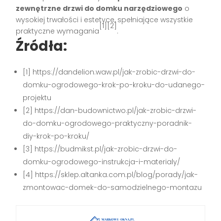
zewnętrzne drzwi do domku narzędziowego
o
wysokiej trwałości i estetyce, spełniające wszystkie
[1][2]
praktyczne wymagania
.
Źródła:
[1] https://dandelion.waw.pl/jak-zrobic-drzwi-do-
domku-ogrodowego-krok-po-kroku-do-udanego-
projektu
[2] https://dan-budownictwo.pl/jak-zrobic-drzwi-
do-domku-ogrodowego-praktyczny-poradnik-
diy-krok-po-kroku/
[3] https://budmikst.pl/jak-zrobic-drzwi-do-
domku-ogrodowego-instrukcja-i-materialy/
[4] https://sklep.altanka.com.pl/blog/porady/jak-
zmontowac-domek-do-samodzielnego-montazu