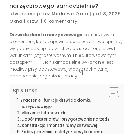
narzędziowego samodzielnie?
utworzone przez
Markowe Okna
|
paź 8, 2025
|
Okna i drzwi
|
0 komentarzy
Drzwi do domku narzędziowego
są kluczowym
elementem, który zapewnia bezpieczeństwo sprzętu,
wygodny dostęp do wnętrza oraz ochronę przed
warunkami atmosferycznymi i nieautoryzowanym
[1][2]
dostępem
. Ich samodzielne wykonanie jest
możliwe przy podstawowej wiedzy technicznej i
[2]
odpowiedniej organizacji pracy
.
Spis treści
Znaczenie i funkcje drzwi do domku
narzędziowego
Mierzenie i planowanie
Dobór materiałów i przygotowanie narzędzi
Konstrukcja i montaż ramy drzwiowej
Zabezpieczenie i estetyczne wykończenie