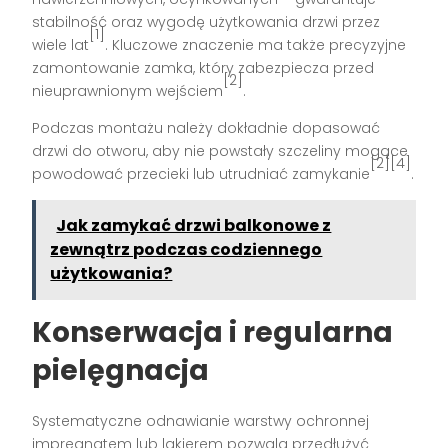
stabilność oraz wygodę użytkowania drzwi przez
[1]
wiele lat
. Kluczowe znaczenie ma także precyzyjne
zamontowanie zamka, który zabezpiecza przed
[2]
nieuprawnionym wejściem
.
Podczas montażu należy dokładnie dopasować
drzwi do otworu, aby nie powstały szczeliny mogące
[2][4]
powodować przecieki lub utrudniać zamykanie
.
Jak zamykać drzwi balkonowe z
zewnątrz podczas codziennego
użytkowania?
Konserwacja i regularna
pielęgnacja
Systematyczne odnawianie warstwy ochronnej
impregnatem lub lakierem pozwala przedłużyć