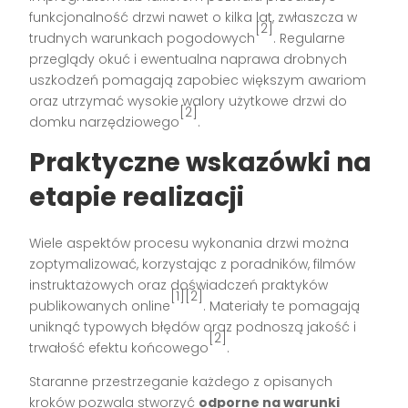
funkcjonalność drzwi nawet o kilka lat, zwłaszcza w
[2]
trudnych warunkach pogodowych
. Regularne
przeglądy okuć i ewentualna naprawa drobnych
uszkodzeń pomagają zapobiec większym awariom
oraz utrzymać wysokie walory użytkowe drzwi do
[2]
domku narzędziowego
.
Praktyczne wskazówki na
etapie realizacji
Wiele aspektów procesu wykonania drzwi można
zoptymalizować, korzystając z poradników, filmów
instruktażowych oraz doświadczeń praktyków
[1][2]
publikowanych online
. Materiały te pomagają
uniknąć typowych błędów oraz podnoszą jakość i
[2]
trwałość efektu końcowego
.
Staranne przestrzeganie każdego z opisanych
kroków pozwala stworzyć
odporne na warunki