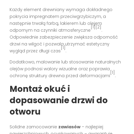
Każdy element drewniany wymaga dokładnego
pokrycia impregnatem przeciwgrzybiczym, a
następnie trwałą farbą, lakierem lub olejem
[1][2]
odpornym na czynniki atmosferyczne
.
Odpowiednie zabezpieczenie zwiększa odporność
drzwi na wilgoć i pozwala utrzymać estetyczny
[1]
wygląd przez długi czas
.
Dodatkowo, malowanie lub stosowanie naturalnych
olejów podnosi walory wizualne oraz poprawia
[1]
ochronę struktury drewna przed deformacjami
.
Montaż okuć i
dopasowanie drzwi do
otworu
Solidne zamocowanie
zawiasów
– najlepiej
nawierzchniowych, ocynkowanych – gwarantuje