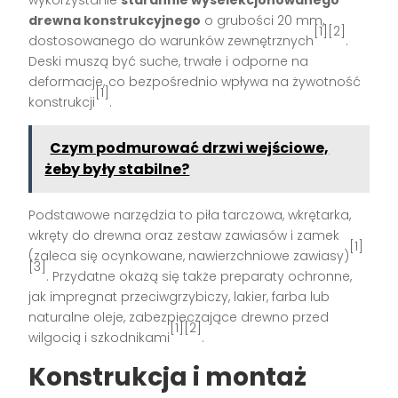
drewna konstrukcyjnego
o grubości 20 mm,
[1][2]
dostosowanego do warunków zewnętrznych
.
Deski muszą być suche, trwałe i odporne na
deformacje, co bezpośrednio wpływa na żywotność
[1]
konstrukcji
.
Czym podmurować drzwi wejściowe,
żeby były stabilne?
Podstawowe narzędzia to piła tarczowa, wkrętarka,
wkręty do drewna oraz zestaw zawiasów i zamek
[1]
(zaleca się ocynkowane, nawierzchniowe zawiasy)
[3]
. Przydatne okażą się także preparaty ochronne,
jak impregnat przeciwgrzybiczy, lakier, farba lub
naturalne oleje, zabezpieczające drewno przed
[1][2]
wilgocią i szkodnikami
.
Konstrukcja i montaż