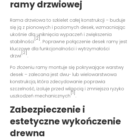
ramy drzwiowej
Rama drzwiowa to szkielet całej konstrukcji – buduje
się ją z pionowych i poziomych desek, wzmacniając
ukośnie dla uniknięcia wypaczeń i zwiększenia
[2]
stabilności
. Poprawne połączenie desek ramy jest
kluczowe dla funkcjonalności i wytrzymałości
[2]
drzwi
.
Po złożeniu ramy montuje się pokrywające warstwy
desek – zalecana jest dwu- lub wielowarstwowa
konstrukcja, która zdecydowanie poprawia
szczelność, izoluje przed wilgocią i zmniejsza ryzyko
[1]
uszkodzeń mechanicznych
.
Zabezpieczenie i
estetyczne wykończenie
drewna