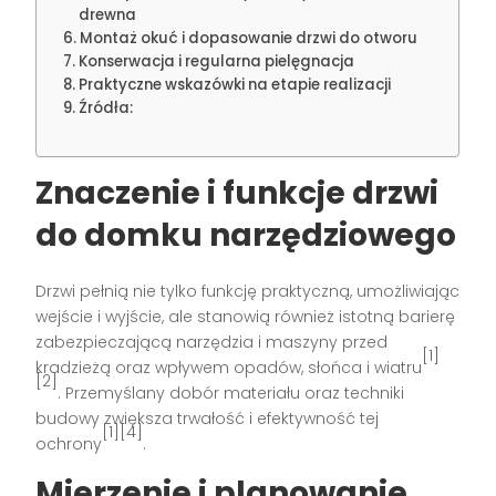
drewna
Montaż okuć i dopasowanie drzwi do otworu
Konserwacja i regularna pielęgnacja
Praktyczne wskazówki na etapie realizacji
Źródła:
Znaczenie i funkcje drzwi
do domku narzędziowego
Drzwi pełnią nie tylko funkcję praktyczną, umożliwiając
wejście i wyjście, ale stanowią również istotną barierę
zabezpieczającą narzędzia i maszyny przed
[1]
kradzieżą oraz wpływem opadów, słońca i wiatru
[2]
. Przemyślany dobór materiału oraz techniki
budowy zwiększa trwałość i efektywność tej
[1][4]
ochrony
.
Mierzenie i planowanie