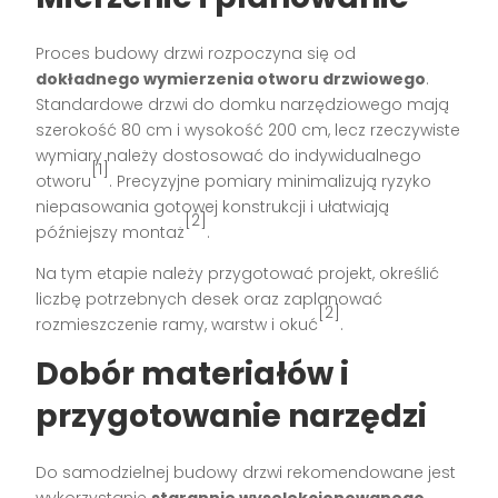
Proces budowy drzwi rozpoczyna się od
dokładnego wymierzenia otworu drzwiowego
.
Standardowe drzwi do domku narzędziowego mają
szerokość 80 cm i wysokość 200 cm, lecz rzeczywiste
wymiary należy dostosować do indywidualnego
[1]
otworu
. Precyzyjne pomiary minimalizują ryzyko
niepasowania gotowej konstrukcji i ułatwiają
[2]
późniejszy montaż
.
Na tym etapie należy przygotować projekt, określić
liczbę potrzebnych desek oraz zaplanować
[2]
rozmieszczenie ramy, warstw i okuć
.
Dobór materiałów i
przygotowanie narzędzi
Do samodzielnej budowy drzwi rekomendowane jest
wykorzystanie
starannie wyselekcjonowanego