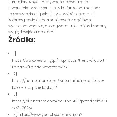
surrealistycznych motywach pozwalają na
stworzenie przestrzeni nie tylko funkcjonalnej, lecz
także wyrazistej i pełnej stylu. Wybór dekoracji i
kolorów powinien harmonizować z ogólnym
wystrojem wnętrza, co zagwarantuje spójny i modny
wygląd wejścia do domu.
Źródła:
[1]
https://www.westwing.pl/inspiration/trendy/raport-
trendow/trendy-wnetrzarskie/
[2]
https://home.morele.net/wnetrza/najmodniejsze-
kolory-do-przedpokoju/
[3]
https://pl.pinterest.com/paulina5186/przedpok%C3
%B3j-2025/
[4] https://www.youtube.com/watch?