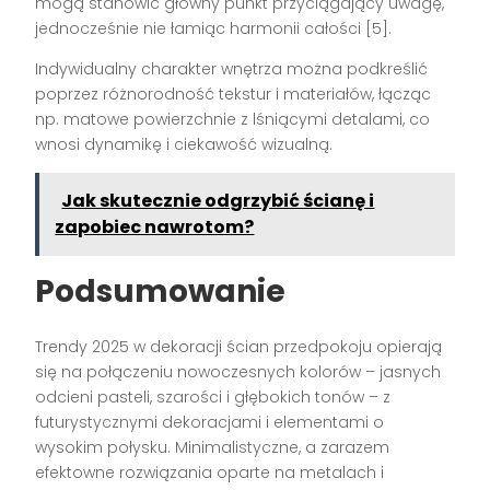
mogą stanowić główny punkt przyciągający uwagę,
jednocześnie nie łamiąc harmonii całości [5].
Indywidualny charakter wnętrza można podkreślić
poprzez różnorodność tekstur i materiałów, łącząc
np. matowe powierzchnie z lśniącymi detalami, co
wnosi dynamikę i ciekawość wizualną.
Jak skutecznie odgrzybić ścianę i
zapobiec nawrotom?
Podsumowanie
Trendy 2025 w dekoracji ścian przedpokoju opierają
się na połączeniu nowoczesnych kolorów – jasnych
odcieni pasteli, szarości i głębokich tonów – z
futurystycznymi dekoracjami i elementami o
wysokim połysku. Minimalistyczne, a zarazem
efektowne rozwiązania oparte na metalach i