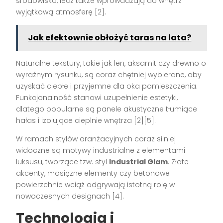
środowisko, lecz także wprowadzają do wnętrz
wyjątkową atmosferę [2].
Jak efektownie obłożyć taras na lata?
Naturalne tekstury, takie jak len, aksamit czy drewno o
wyraźnym rysunku, są coraz chętniej wybierane, aby
uzyskać ciepłe i przyjemne dla oka pomieszczenia.
Funkcjonalność stanowi uzupełnienie estetyki,
dlatego popularne są panele akustyczne tłumiące
hałas i izolujące cieplnie wnętrza [2][5].
W ramach stylów aranżacyjnych coraz silniej
widoczne są motywy industrialne z elementami
luksusu, tworzące tzw. styl
Industrial Glam
. Złote
akcenty, mosiężne elementy czy betonowe
powierzchnie wciąż odgrywają istotną rolę w
nowoczesnych designach [4].
Technologia i