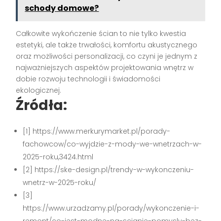
schody domowe?
Całkowite wykończenie ścian to nie tylko kwestia
estetyki, ale także trwałości, komfortu akustycznego
oraz możliwości personalizacji, co czyni je jednym z
najważniejszych aspektów projektowania wnętrz w
dobie rozwoju technologii i świadomości
ekologicznej.
Źródła:
[1] https://www.merkurymarket.pl/porady-
fachowcow/co-wyjdzie-z-mody-we-wnetrzach-w-
2025-roku,3424.html
[2] https://ske-design.pl/trendy-w-wykonczeniu-
wnetrz-w-2025-roku/
[3]
https://www.urzadzamy.pl/porady/wykonczenie-i-
remont/co-jest-modne-na-scianie-pomysly-bez-