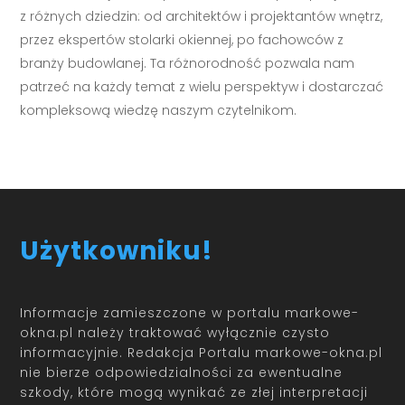
z różnych dziedzin: od architektów i projektantów wnętrz,
przez ekspertów stolarki okiennej, po fachowców z
branży budowlanej. Ta różnorodność pozwala nam
patrzeć na każdy temat z wielu perspektyw i dostarczać
kompleksową wiedzę naszym czytelnikom.
Użytkowniku!
Informacje zamieszczone w portalu markowe-
okna.pl należy traktować wyłącznie czysto
informacyjnie. Redakcja Portalu markowe-okna.pl
nie bierze odpowiedzialności za ewentualne
szkody, które mogą wynikać ze złej interpretacji