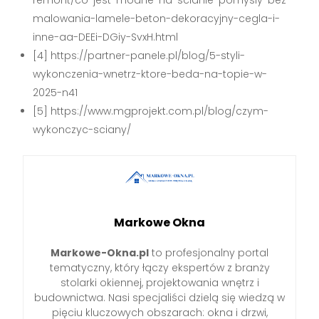
malowania-lamele-beton-dekoracyjny-cegla-i-
inne-aa-DEEi-DGiy-SvxH.html
[4] https://partner-panele.pl/blog/5-styli-
wykonczenia-wnetrz-ktore-beda-na-topie-w-
2025-n41
[5] https://www.mgprojekt.com.pl/blog/czym-
wykonczyc-sciany/
Markowe Okna
Markowe-Okna.pl
to profesjonalny portal
tematyczny, który łączy ekspertów z branży
stolarki okiennej, projektowania wnętrz i
budownictwa. Nasi specjaliści dzielą się wiedzą w
pięciu kluczowych obszarach: okna i drzwi,